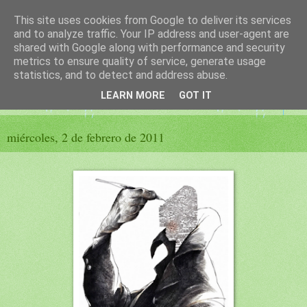
This site uses cookies from Google to deliver its services
El sueño de las palabras
and to analyze traffic. Your IP address and user-agent are
shared with Google along with performance and security
metrics to ensure quality of service, generate usage
PÁGINA LITERARIA DE FELISA MORENO
statistics, and to detect and address abuse.
LEARN MORE
GOT IT
▼
miércoles, 2 de febrero de 2011