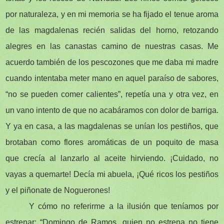
por naturaleza, y en mi memoria se ha fijado el tenue aroma
de las magdalenas recién salidas del horno, retozando
alegres en las canastas camino de nuestras casas. Me
acuerdo también de los pescozones que me daba mi madre
cuando intentaba meter mano en aquel paraíso de sabores,
“no se pueden comer calientes”, repetía una y otra vez, en
un vano intento de que no acabáramos con dolor de barriga.
Y ya en casa, a las magdalenas se unían los pestiños, que
brotaban como flores aromáticas de un poquito de masa
que crecía al lanzarlo al aceite hirviendo. ¡Cuidado, no
vayas a quemarte! Decía mi abuela, ¡Qué ricos los pestiños
y el piñonate de Noguerones!
Y cómo no referirme a la ilusión que teníamos por
estrenar: “Domingo de Ramos, quien no estrena no tiene