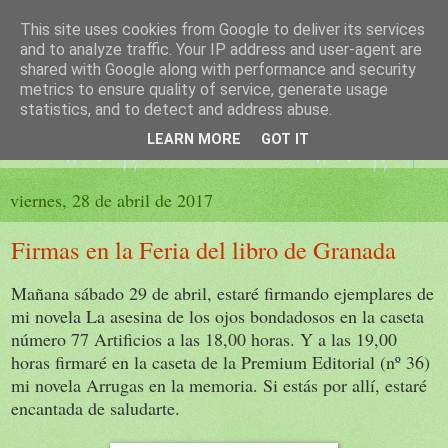
This site uses cookies from Google to deliver its services
El sueño de las palabras
and to analyze traffic. Your IP address and user-agent are
shared with Google along with performance and security
metrics to ensure quality of service, generate usage
PÁGINA LITERARIA DE FELISA MORENO
statistics, and to detect and address abuse.
LEARN MORE
GOT IT
▼
viernes, 28 de abril de 2017
Firmas en la Feria del libro de Granada
Mañana sábado 29 de abril, estaré firmando ejemplares de
mi novela La asesina de los ojos bondadosos en la caseta
número 77 Artificios a las 18,00 horas. Y a las 19,00
horas firmaré en la caseta de la Premium Editorial (nº 36)
mi novela Arrugas en la memoria. Si estás por allí, estaré
encantada de saludarte.