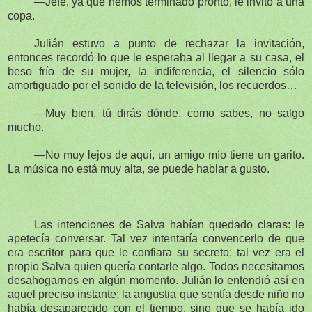
—Jefe, ya que hemos terminado pronto, le invito a una
copa.
Julián estuvo a punto de rechazar la invitación,
entonces recordó lo que le esperaba al llegar a su casa, el
beso frío de su mujer, la indiferencia, el silencio sólo
amortiguado por el sonido de la televisión, los recuerdos…
—Muy bien, tú dirás dónde, como sabes, no salgo
mucho.
—No muy lejos de aquí, un amigo mío tiene un garito.
La música no está muy alta, se puede hablar a gusto.
Las intenciones de Salva habían quedado claras: le
apetecía conversar. Tal vez intentaría convencerlo de que
era escritor para que le confiara su secreto; tal vez era el
propio Salva quien quería contarle algo. Todos necesitamos
desahogarnos en algún momento. Julián lo entendió así en
aquel preciso instante; la angustia que sentía desde niño no
había desaparecido con el tiempo, sino que se había ido