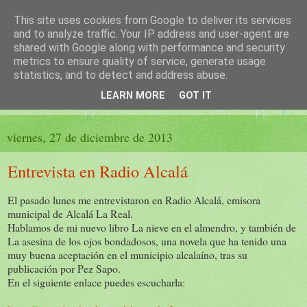
This site uses cookies from Google to deliver its services
El sueño de las palabras
and to analyze traffic. Your IP address and user-agent are
shared with Google along with performance and security
metrics to ensure quality of service, generate usage
PÁGINA LITERARIA DE FELISA MORENO
statistics, and to detect and address abuse.
LEARN MORE
GOT IT
▼
viernes, 27 de diciembre de 2013
Entrevista en Radio Alcalá
El pasado lunes me entrevistaron en Radio Alcalá, emisora
municipal de Alcalá La Real.
Hablamos de mi nuevo libro La nieve en el almendro, y también de
La asesina de los ojos bondadosos, una novela que ha tenido una
muy buena aceptación en el municipio alcalaíno, tras su
publicación por Pez Sapo.
En el siguiente enlace puedes escucharla: