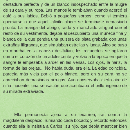
dentadura perfecta y de un blanco insospechado entre la mugre
de su cara y su ropa. Las manos le temblaban cuando acercó el
café a sus labios. Bebió a pequeños sorbos, como si temiera
quemarse o que aquel infinito placer se terminase demasiado
pronto. La manga del abrigo, raído y manchado al igual que el
resto de su vestimenta, dejaba al descubierto una muñeca fina y
blanca de la que pendía una pulsera de plata grabada con unas
extrañas filigranas, que simulaban estrellas y lunas. Algo se puso
en marcha en la cabeza de Julián, los recuerdos se agitaron
como el corazón de un adolescente y volvió a la época en que la
sangre le empezaba a arder en las venas. Los ojos, la nariz, la
forma de las orejas... No había duda, era ella. La edad coincidía,
parecía más vieja por el pelo blanco, pero en su cara no se
apreciaban demasiadas arrugas. Aún conservaba cierto aire de
niña inocente, una sensación que acentuaba el brillo ingenuo de
su mirada extraviada.
Ella permanecía ajena a su examen, se comía la
magdalena despacio, rumiando cada bocado; y recordó entonces
cuando ella le insistía a Carlos, su hijo, que debía masticar bien