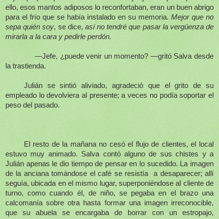
ello, esos mantos adiposos lo reconfortaban, eran un buen abrigo
para el frío que se había instalado en su memoria.
Mejor que no
sepa quién soy
, se dice,
así no tendré que pasar la vergüenza de
mirarla a la cara y pedirle perdón.
—Jefe, ¿puede venir un momento? —gritó Salva desde
la trastienda.
Julián se sintió aliviado, agradeció que el grito de su
empleado lo devolviera al presente; a veces no podía soportar el
peso del pasado.
El resto de la mañana no cesó el flujo de clientes, el local
estuvo muy animado. Salva contó alguno de sus chistes y a
Julián apenas le dio tiempo de pensar en lo sucedido. La imagen
de la anciana tomándose el café se resistía
a desaparecer; allí
seguía, ubicada en el mismo lugar, superponiéndose al cliente de
turno, como cuando él, de niño, se pegaba en el brazo una
calcomanía sobre otra hasta formar una imagen irreconocible,
que su abuela se encargaba de borrar con un estropajo,