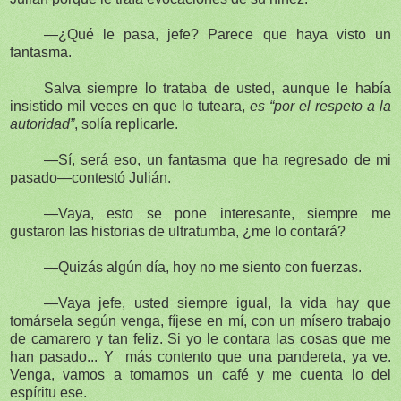
—¿Qué le pasa, jefe? Parece que haya visto un
fantasma.
Salva siempre lo trataba de usted, aunque le había
insistido mil veces en que lo tuteara,
es “por el respeto a la
autoridad”
, solía replicarle.
—Sí, será eso, un fantasma que ha regresado de mi
pasado—contestó Julián.
—Vaya, esto se pone interesante, siempre me
gustaron las historias de ultratumba, ¿me lo contará?
—Quizás algún día, hoy no me siento con fuerzas.
—Vaya jefe, usted siempre igual, la vida hay que
tomársela según venga, fíjese en mí, con un mísero trabajo
de camarero y tan feliz. Si yo le contara las cosas que me
han pasado... Y
más contento que una pandereta, ya ve.
Venga, vamos a tomarnos un café y me cuenta lo del
espíritu ese.