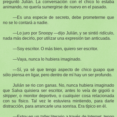
preguntó Julián. La conversación con el chico lo estaba
animando, no quería sumergirse de nuevo en el pasado.
—Es una especie de secreto, debe prometerme que
no se lo contará a nadie.
—Lo juro por Snoopy —dijo Julián, y se sintió ridículo,
nada más decirlo, por utilizar una expresión tan anticuada.
—Soy escritor. O más bien, quiero ser escritor.
—Vaya, nunca lo hubiera imaginado.
—Sí, ya sé que tengo aspecto de chico guapo que
sólo piensa en ligar, pero dentro de mí hay un ser profundo.
Julián se rio con ganas. No, nunca hubiera imaginado
que Salva quisiera ser escritor, antes lo veía de gigoló o
stripper
, o monitor deportivo, o cualquier cosa relacionada
con su físico. Tal vez le estuviera mintiendo, para darle
distracción, para arrancarle una sonrisa. Era típico en él.
—Estoy en un taller literario a través de Internet, tengo