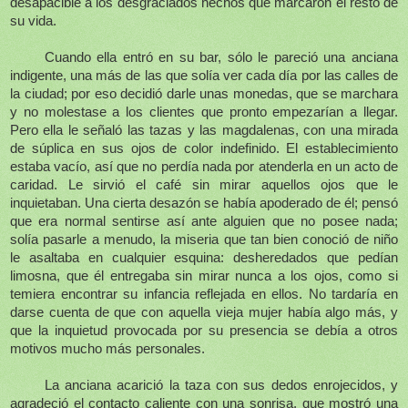
desapacible a los desgraciados hechos que marcaron el resto de
su vida.
Cuando ella entró en su bar, sólo le pareció una anciana
indigente, una más de las que solía ver cada día por las calles de
la ciudad; por eso decidió darle unas monedas, que se marchara
y no molestase a los clientes que pronto empezarían a llegar.
Pero ella le señaló las tazas y las magdalenas, con una mirada
de súplica en sus ojos de color indefinido. El establecimiento
estaba vacío, así que no perdía nada por atenderla en un acto de
caridad. Le sirvió el café sin mirar aquellos ojos que le
inquietaban. Una cierta desazón se había apoderado de él; pensó
que era normal sentirse así ante alguien que no posee nada;
solía pasarle a menudo, la miseria que tan bien conoció de niño
le asaltaba en cualquier esquina: desheredados que pedían
limosna, que él entregaba sin mirar nunca a los ojos, como si
temiera encontrar su infancia reflejada en ellos. No tardaría en
darse cuenta de que con aquella vieja mujer había algo más, y
que la inquietud provocada por su presencia se debía a otros
motivos mucho más personales.
La anciana acarició la taza con sus dedos enrojecidos, y
agradeció el contacto caliente con una sonrisa, que mostró una