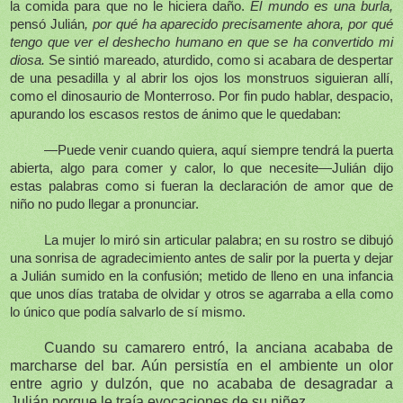
la comida para que no le hiciera daño.
El mundo es una burla,
pensó Julián
, por qué ha aparecido precisamente ahora, por qué
tengo que ver el deshecho humano en que se ha convertido mi
diosa.
Se sintió mareado, aturdido, como si acabara de despertar
de una pesadilla y al abrir los ojos los monstruos siguieran allí,
como el dinosaurio de Monterroso. Por fin pudo hablar, despacio,
apurando los escasos restos de ánimo que le quedaban:
—Puede venir cuando quiera, aquí siempre tendrá la puerta
abierta, algo para comer y calor, lo que necesite—Julián dijo
estas palabras como si fueran la declaración de amor que de
niño no pudo llegar a pronunciar.
La mujer lo miró sin articular palabra; en su rostro se dibujó
una sonrisa de agradecimiento antes de salir por la puerta y dejar
a Julián sumido en la confusión; metido de lleno en una infancia
que unos días trataba de olvidar y otros se agarraba a ella como
lo único que podía salvarlo de sí mismo.
Cuando su camarero entró, la anciana acababa de
marcharse del bar. Aún persistía en el ambiente un olor
entre agrio y dulzón, que no acababa de desagradar a
Julián porque le traía evocaciones de su niñez.