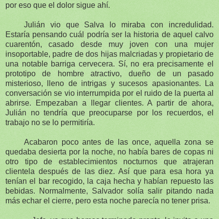
por eso que el dolor sigue ahí.
Julián vio que Salva lo miraba con incredulidad.
Estaría pensando cuál podría ser la historia de aquel calvo
cuarentón, casado desde muy joven con una mujer
insoportable, padre de dos hijas malcriadas y propietario de
una notable barriga cervecera. Sí, no era precisamente el
prototipo de hombre atractivo, dueño de un pasado
misterioso, lleno de intrigas y sucesos apasionantes. La
conversación se vio interrumpida por el ruido de la puerta al
abrirse. Empezaban a llegar clientes. A partir de ahora,
Julián no tendría que preocuparse por los recuerdos, el
trabajo no se lo permitiría.
Acabaron poco antes de las once, aquella zona se
quedaba desierta por la noche, no había bares de copas ni
otro tipo de establecimientos nocturnos que atrajeran
clientela después de las diez. Así que para esa hora ya
tenían el bar recogido, la caja hecha y habían repuesto las
bebidas. Normalmente, Salvador solía salir pitando nada
más echar el cierre, pero esta noche parecía no tener prisa.