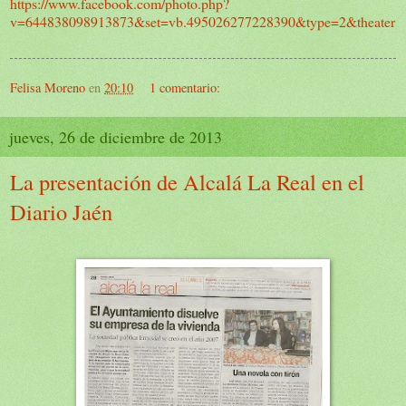
https://www.facebook.com/photo.php?
v=644838098913873&set=vb.495026277228390&type=2&theater
Felisa Moreno
en
20:10
1 comentario:
jueves, 26 de diciembre de 2013
La presentación de Alcalá La Real en el
Diario Jaén