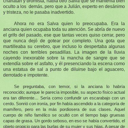
charlatán y bromista, había otro Salva que se mantenía bien
oculto a los
demás, pero que a Julián, experto en desánimo
y tristeza, no le pasaba inadvertido.
Ahora no era Salva quien lo preocupaba. Era la
anciana quien ocupaba toda su atención. Se abría de nuevo
el grifo del pasado, ese que tantas veces quiso cerrar, pero
que nunca dejó de gotear por completo. Una gota que
martilleaba su cerebro, que incluso lo despertaba algunas
noches con terribles pesadillas. La imagen de la lluvia
cayendo inexorable sobre la mancha de sangre que se
extendía sobre el asfalto, y él presenciando la escena como
una estatua de sal a punto de diluirse bajo el aguacero,
derrotado e impotente.
Se preguntaba, con temor, si la anciana lo habría
reconocido; aunque le parecía imposible, su aspecto físico actual
era tan diferente… Sería como confundir un escarabajo con un
cerdo. Sonrió con ironía, por fin había ascendido a la categoría de
mamífero, pero en la más pordiosera de sus clases. Aquel
cuerpo de niño famélico se ocultó con el tiempo bajo gruesas
capas de grasa. Un gordo seboso, en eso se había convertido, el
objeto propicio para las burlas de su mujer y sus hijas. A pesar de