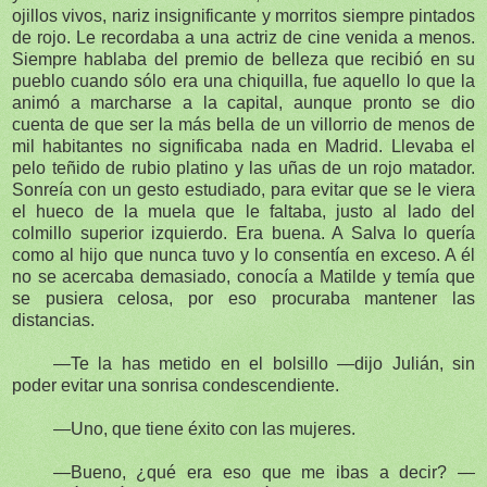
ojillos vivos, nariz insignificante y morritos siempre pintados
de rojo. Le recordaba a una actriz de cine venida a menos.
Siempre hablaba del premio de belleza que recibió en su
pueblo cuando sólo era una chiquilla, fue aquello lo que la
animó a marcharse a la capital, aunque pronto se dio
cuenta de que ser la más bella de un villorrio de menos de
mil habitantes no significaba nada en Madrid. Llevaba el
pelo teñido de rubio platino y las uñas de un rojo matador.
Sonreía con un gesto estudiado, para evitar que se le viera
el hueco de la muela que le faltaba, justo al lado del
colmillo superior izquierdo. Era buena. A Salva lo quería
como al hijo que nunca tuvo y lo consentía en exceso. A él
no se acercaba demasiado, conocía a Matilde y temía que
se pusiera celosa, por eso procuraba mantener las
distancias.
—Te la has metido en el bolsillo —dijo Julián, sin
poder evitar una sonrisa condescendiente.
—Uno, que tiene éxito con las mujeres.
—Bueno, ¿qué era eso que me ibas a decir? —