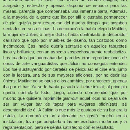
alargado y estrecho y apenas disponía de espacio para las
mesas, carencia que compensaba una inmensa barra. Además,
a la mayoría de la gente que iba por allí le gustaba permanecer
de pie, quizás para resarcirse del mucho tiempo que pasaban
sentados en sus oficinas. La decoración la había elegido Matilde,
la mujer de Julián; o mejor dicho, había contratado un decorador
carísimo que optó por muebles de diseño, tan costosos como
incómodos. Casi nadie quería sentarse en aquellos taburetes
lisos y brillantes, con un aspecto sospechosamente resbaladizo.
Los cuadros que adornaban las paredes eran reproducciones de
obras de arte vanguardistas que Julián no conseguía entender.
Los fue sustituyendo por carteles de películas; el cine era, junto
con la lectura, una de sus mayores aficiones, por no decir las
únicas. Matilde no se opuso a los cambios, por entonces, apenas
iba por el bar. Ya se le había pasado la fiebre inicial; al principio
quería controlarlo todo, luego, cuando comprendió que por
mucho que quisiera imprimirle
glamour
aquel local no dejaría de
ser un vulgar bar de tapas para vulgares oficinistas, se
desentendió de él. A Julián lo que más le gustaba de su bar era la
estufa. La compró en un anticuario; se gastó mucho en la
instalación, tuvo que adaptarla a las necesidades modernas y la
reglamentación, pero se sentía satisfecho con el resultado.