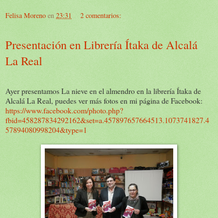
Felisa Moreno
en
23:31
2 comentarios:
Presentación en Librería Ítaka de Alcalá
La Real
Ayer presentamos La nieve en el almendro en la librería Ítaka de
Alcalá La Real, puedes ver más fotos en mi página de Facebook:
https://www.facebook.com/photo.php?
fbid=458287834292162&set=a.457897657664513.1073741827.4
57894080998204&type=1