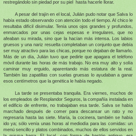
restregándolo sin piedad por su piel
hasta hacerle llorar.
A pesar del trajín en el local, Julián pudo notar que Salva lo
había estado observando con atención todo el tiempo. Al chico le
resultaba difícil disimular. Tenía unos ojos grandes y profundos,
enmarcados por unas cejas espesas e irregulares, que no
afeaban su mirada, sino que la hacían más intensa. Los labios
gruesos y una nariz resuelta completaban un conjunto que debía
ser muy atractivo para las chicas, porque no dejaban de llamarlo.
Más de un día, Julián tuvo que pedirle que apagara el teléfono
móvil durante las horas de más trabajo. No era muy alto y solía
caminar muy erguido, aparentando más estatura de la real.
También las zapatillas con suelas gruesas lo ayudaban a ganar
esos centímetros que la genética le había negado.
La tarde se presentaba tranquila. Era viernes, muchos de
los empleados de Resplandor Seguros, la compañía instalada en
el edificio de enfrente, no trabajaban esa tarde. Salva se había
marchado después de comer para descansar un rato y no
regresaría hasta las siete. María, la cocinera, también se había
ido ya; sólo venía unas horas al mediodía para las comidas: un
menú sencillo y platos combinados, muchos de ellos servidos en
la misma barra. El local, con forma de bastón antiguo, era