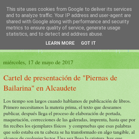
This site uses cookies from Google to deliver its services
El sueño de las palabras
and to analyze traffic. Your IP address and user-agent are
shared with Google along with performance and security
metrics to ensure quality of service, generate usage
PÁGINA LITERARIA DE FELISA MORENO
statistics, and to detect and address abuse.
LEARN MORE
GOT IT
▼
miércoles, 17 de mayo de 2017
Cartel de presentación de "Piernas de
Bailarina" en Alcaudete
Los tiempo son largos cuando hablamos de publicación de libros.
Primero necesitamos la materia prima, el texto que deseamos
publicar, después llega el proceso de elaboración de portada,
maquetación, correcciones de las galeradas, imprenta, hasta que por
fin recibes los ejemplares físicos y compruebas que esas palabras
que solo estaba en tu cabeza se ha transformado en algo tangible, al
alcance de cualquier lector. Una vez llega la criatura, hay que