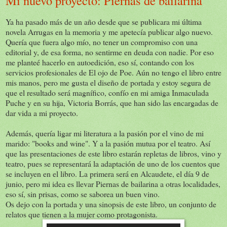
Mi nuevo proyecto: Piernas de bailarina
Ya ha pasado más de un año desde que se publicara mi última
novela Arrugas en la memoria y me apetecía publicar algo nuevo.
Quería que fuera algo mío, no tener un compromiso con una
editorial y, de esa forma, no sentirme en deuda con nadie. Por eso
me planteé hacerlo en autoedición, eso sí, contando con los
servicios profesionales de El ojo de Poe. Aún no tengo el libro entre
mis manos, pero me gusta el diseño de portada y estoy segura de
que el resultado será magnífico, confío en mi amiga Inmaculada
Puche y en su hija, Victoria Borrás, que han sido las encargadas de
dar vida a mi proyecto.
Además, quería ligar mi literatura a la pasión por el vino de mi
marido: "books and wine". Y a la pasión mutua por el teatro. Así
que las presentaciones de este libro estarán repletas de libros, vino y
teatro, pues se representará la adaptación de uno de los cuentos que
se incluyen en el libro. La primera será en Alcaudete, el día 9 de
junio, pero mi idea es llevar Piernas de bailarina a otras localidades,
eso sí, sin prisas, como se saborea un buen vino.
Os dejo con la portada y una sinopsis de este libro, un conjunto de
relatos que tienen a la mujer como protagonista.