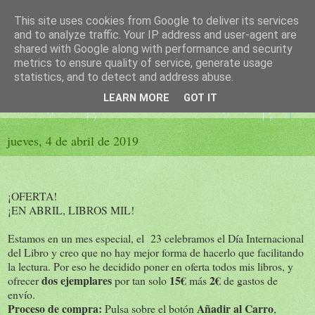
This site uses cookies from Google to deliver its services
El sueño de las palabras
and to analyze traffic. Your IP address and user-agent are
shared with Google along with performance and security
metrics to ensure quality of service, generate usage
PÁGINA LITERARIA DE FELISA MORENO
statistics, and to detect and address abuse.
LEARN MORE
GOT IT
▼
jueves, 4 de abril de 2019
¡OFERTA!
¡EN ABRIL, LIBROS MIL!
Estamos en un mes especial, el 23 celebramos el Día Internacional
del Libro y creo que no hay mejor forma de hacerlo que facilitando
la lectura. Por eso he decidido poner en oferta todos mis libros, y
dos ejemplares
15€
2€
ofrecer
por tan solo
más
de gastos de
envío.
Proceso de compra:
Añadir al Carro
Pulsa sobre el botón
,