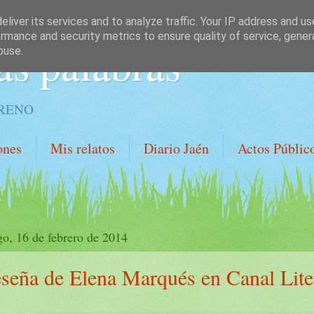
liver its services and to analyze traffic. Your IP address and u
rmance and security metrics to ensure quality of service, gene
as palabras
buse.
ORENO
ones
Mis relatos
Diario Jaén
Actos Públic
o, 16 de febrero de 2014
seña de Elena Marqués en Canal Lite