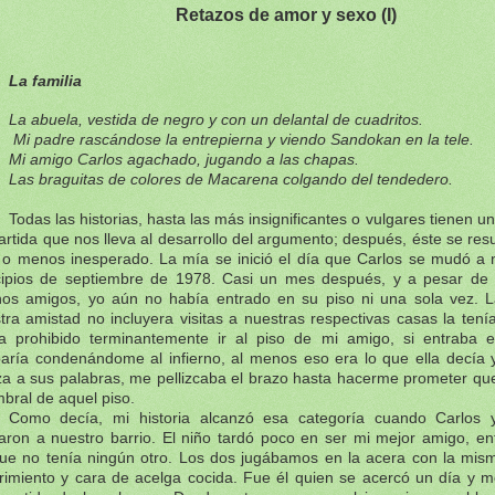
Retazos de amor y sexo (I)
La familia
La abuela, vestida de negro y con un delantal de cuadritos.
Mi padre rascándose la entrepierna y viendo Sandokan en la tele.
Mi amigo Carlos agachado, jugando a las chapas.
Las braguitas de colores de Macarena colgando del tendedero.
Todas las historias, hasta las más insignificantes o vulgares tienen un
artida que nos lleva al desarrollo del argumento; después, éste se resu
o menos inesperado. La mía se inició el día que Carlos se mudó a n
cipios de septiembre de 1978. Casi un mes después, y a pesar d
os amigos, yo aún no había entrado en su piso ni una sola vez. 
tra amistad no incluyera visitas a nuestras respectivas casas la ten
a prohibido terminantemente ir al piso de mi amigo, si entraba 
aría condenándome al infierno, al menos eso era lo que ella decía 
za a sus palabras, me pellizcaba el brazo hasta hacerme prometer qu
mbral de aquel piso.
Como decía, mi historia alcanzó esa categoría cuando Carlos
ron a nuestro barrio. El niño tardó poco en ser mi mejor amigo, ent
ue no tenía ningún otro. Los dos jugábamos en la acera con la mis
rimiento y cara de acelga cocida. Fue él quien se acercó un día y m