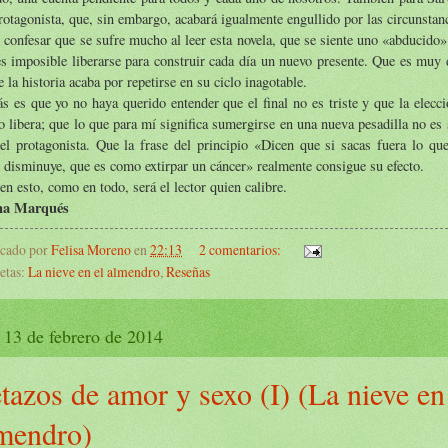
rotagonista, que, sin embargo, acabará igualmente engullido por las circunstan
confesar que se sufre mucho al leer esta novela, que se siente uno «abducido»
s imposible liberarse para construir cada día un nuevo presente. Que es muy dif
 la historia acaba por repetirse en su ciclo inagotable.
s es que yo no haya querido entender que el final no es triste y que la elecci
o libera; que lo que para mí significa sumergirse en una nueva pesadilla no es
el protagonista. Que la frase del principio «Dicen que si sacas fuera lo que
 disminuye, que es como extirpar un cáncer» realmente consigue su efecto.
en esto, como en todo, será el lector quien calibre.
na Marqués
icado por
Felisa Moreno
en
22:13
2 comentarios:
etas:
La nieve en el almendro
,
Reseñas
, 13 de febrero de 2014
tazos de amor y sexo (I) (La nieve en
mendro)