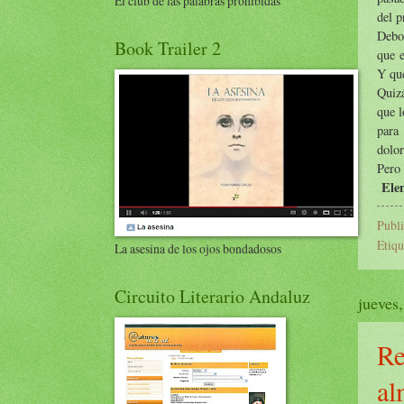
El club de las palabras prohibidas
del p
Debo 
Book Trailer 2
que e
Y que
Quizá
que l
para 
dolor
Pero 
Ele
Publ
Etiqu
La asesina de los ojos bondadosos
Circuito Literario Andaluz
jueves
Re
al