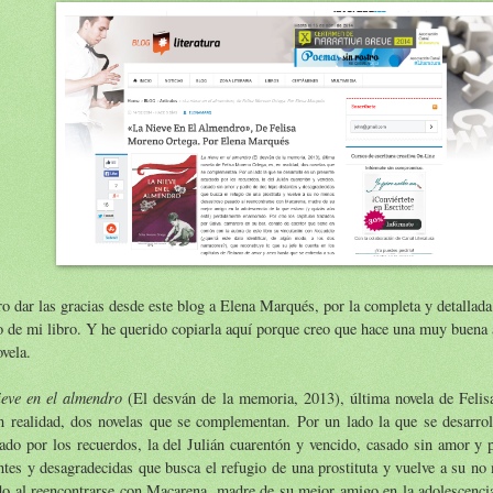
o dar las gracias desde este blog a Elena Marqués, por la completa y detallada
 de mi libro. Y he querido copiarla aquí porque creo que hace una muy buena
vela.
ieve en el almendro
(El desván de la memoria, 2013), última novela de Feli
n realidad, dos novelas que se complementan. Por un lado la que se desarrol
ado por los recuerdos, la del Julián cuarentón y vencido, casado sin amor y 
ntes y desagradecidas que busca el refugio de una prostituta y vuelve a su n
o al reencontrarse con Macarena, madre de su mejor amigo en la adolescencia