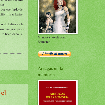
cias.
 por ese fardo del
ícil tirar lastre.
ón de Julián es la
 sino un gran paso
 te hace daño, el
Mi nueva novela con
Edimáter
Arrugas en la
memoria
 el