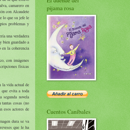
El duende del
alva, camarero en
pijama rosa
ción con Alcaudete
 lo que su jefe le
opios problemas y
ería una verdadera
uy bien guardado a
o en la coherencia
ico, con imágenes
cripciones físicas
 la vida actual de
 que evita a toda
a segunda novela
n tantas cosas (no
án esos actores de
Cuentos Caníbales
imagen dura se va
reveses que le ha