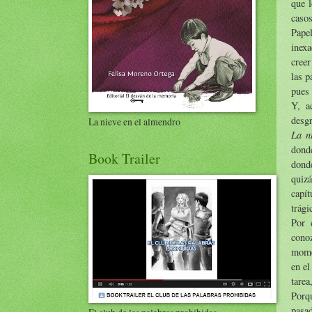
que l
casos
Pape
inexa
creer
las p
pues 
Y, a
desgr
La nieve en el almendro
La n
donde
Book Trailer
dond
quiz
capí
trági
Por 
cono
momen
en el
tarea
Porq
pasad