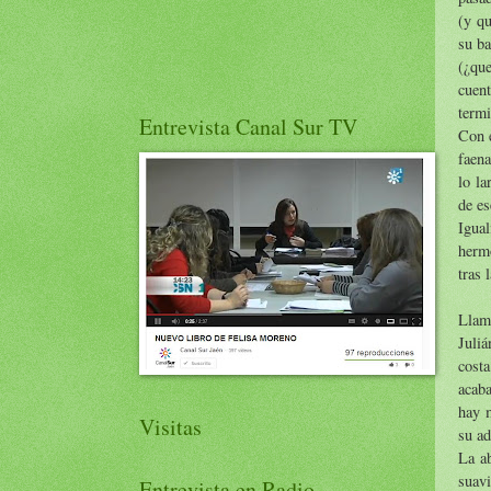
(y qu
su ba
(¿que
cuent
term
Entrevista Canal Sur TV
Con e
faena
lo la
de es
Igual
hermo
tras 
Llama
Juliá
cost
acaba
hay m
Visitas
su ad
La a
suavi
Entrevista en Radio