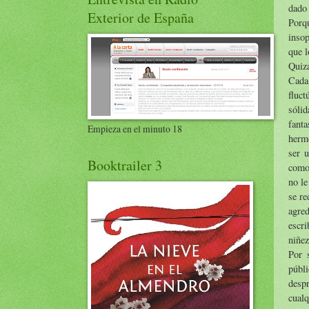
dado 
Exterior de España
Porqu
insop
que l
Quiz
Cada
fluct
sólid
fant
Empieza en el minuto 18
hermo
ser 
Booktrailer 3
como
no le
se re
agre
escri
niñez
Por 
públi
despr
cualq