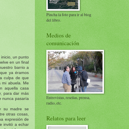
Pincha la foto para ir al blog
del libro.
Medios de
comunicación
 inicio, un punto
elve en un final
uestro barrio a
e que ya éramos
La culpa de que
ía mi abuela. Me
en aquella casa
y, para dar más
Entrevistas, reseñas, prensa,
e nunca pasaría
radio, etc.
 y su madre se
re otras cosas,
Relatos para leer
ma expresión de
e invitó a echar