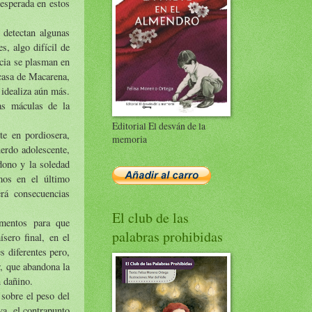
 esperada en estos
 detectan algunas
s, algo difícil de
ncia se plasman en
 casa de Macarena,
 idealiza aún más.
as máculas de la
Editorial El desván de la
te en pordiosera,
memoria
uerdo adolescente,
dono y la soledad
mos en el último
rá consecuencias
El club de las
ementos para que
palabras prohibidas
sero final, en el
s diferentes pero,
r, que abandona la
n dañino.
 sobre el peso del
a, el contrapunto