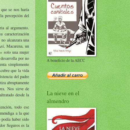
 que se nos haría
la percepción del
ria al argumento.
u caracterización
s no alcanzara una
 Así, Macarena, un
o» solo una mujer
 desarrolla por no
A beneficio de la AECC
senta simplemente
cubre que la vida
istencia del padre
etira abruptamente
bra. Nos sirve de
La nieve en el
altratado desde la
almendro
ención, todo ese
 mendiga a la que
o podía haber sido
ndor Seguros es la