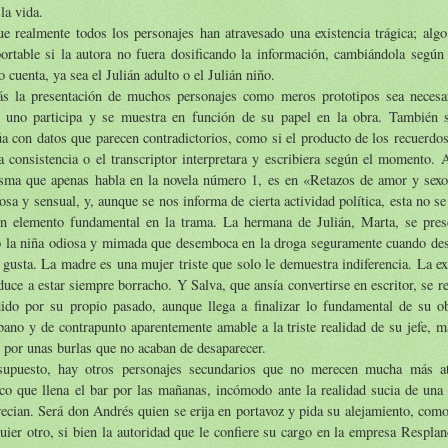
la vida.
e realmente todos los personajes han atravesado una existencia trágica; algo
ortable si la autora no fuera dosificando la información, cambiándola según 
o cuenta, ya sea el Julián adulto o el Julián niño.
ás la presentación de muchos personajes como meros prototipos sea necesa
 uno participa y se muestra en función de su papel en la obra. También s
úa con datos que parecen contradictorios, como si el producto de los recuerdo
a consistencia o el transcriptor interpretara y escribiera según el momento.
asma que apenas habla en la novela número 1, es en «Retazos de amor y sex
sa y sensual, y, aunque se nos informa de cierta actividad política, esta no se
un elemento fundamental en la trama. La hermana de Julián, Marta, se pre
 la niña odiosa y mimada que desemboca en la droga seguramente cuando des
 gusta. La madre es una mujer triste que solo le demuestra indiferencia. La ex
duce a estar siempre borracho. Y Salva, que ansía convertirse en escritor, se r
dido por su propio pasado, aunque llega a finalizar lo fundamental de su o
bano y de contrapunto aparentemente amable a la triste realidad de su jefe, m
 por unas burlas que no acaban de desaparecer.
supuesto, hay otros personajes secundarios que no merecen mucha más at
co que llena el bar por las mañanas, incómodo ante la realidad sucia de una
ecian. Será don Andrés quien se erija en portavoz y pida su alejamiento, com
uier otro, si bien la autoridad que le confiere su cargo en la empresa Respla