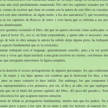
izás aún está) perdidamente enamorado. Por otro los capítulos trazados por S
r, conato de escritor que tiene en común con la autora de este libro su vincula
rrá este dato identificar, de algún modo, a los dos narradores?), que reconstruye
Retazos de amor y sexo
a en los capítulos de
hasta que se enfrenta a sus pr
ina abandonando.
sto quedaría resumido el libro, del que no quiero desvelar cómo acaba pues s
 para el lector. Es, eso sí, un final sorprendente, y quién sabe si necesario, m
rgo de todo la obra aunque la autora ha sabido dejar alguna pista, ha trabajad
e aspecto fundamental que es la estructura.
mente trabajado está el lenguaje, aparentemente sencillo, pero a la vez poét
sas y vivas que dejan traslucir a una gran escritora en ciernes, con buenas des
las que enseguida entrevemos la figura completa.
 la atención el escaso protagonismo de algunos personajes, los que conforman
n. Su mujer y sus hijas apenas son sombras que le destrozan los días, a las
a pues su mero contacto lo hace infeliz. Sin embargo, los que componen l
n superponiéndose a los primeros, por ser, al fin y al cabo, los que explique
ás que ver el título del primer capítulo del libro, «El peso del pasado»). Ser
olescencia los que acaparen nuestra atención.
buela de Julián es protagonista fundamental, mucho más que los padres. Su 
zando poco a poco a los ojos de su nieto y ante los lectores al conocer los 