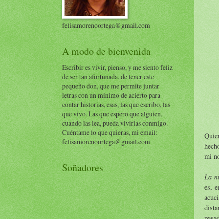
felisamorenoortega@gmail.com
A modo de bienvenida
Escribir es vivir, pienso, y me siento feliz
de ser tan afortunada, de tener este
pequeño don, que me permite juntar
letras con un mínimo de acierto para
contar historias, esas, las que escribo, las
que vivo. Las que espero que alguien,
cuando las lea, pueda vivirlas conmigo.
Cuéntame lo que quieras, mi email:
Quier
felisamorenoortega@gmail.com
hecho
mi no
Soñadores
La n
es, e
acuci
dista
pasad