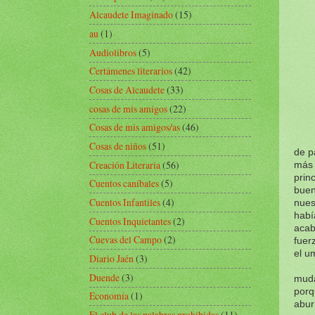
Alcaudete Imaginado
(15)
au
(1)
Audiolibros
(5)
Certámenes literarios
(42)
Cosas de Alcaudete
(33)
cosas de mis amigos
(22)
Cosas de mis amigos/as
(46)
Cosas de niños
(51)
de p
Creación Literaria
(56)
más 
prin
Cuentos caníbales
(5)
buen
Cuentos Infantiles
(4)
nues
habí
Cuentos Inquietantes
(2)
acab
Cuevas del Campo
(2)
fuer
el u
Diario Jaén
(3)
Duende
(3)
muda
porq
Economía
(1)
abur
El club de las palabras prohibidas
(11)