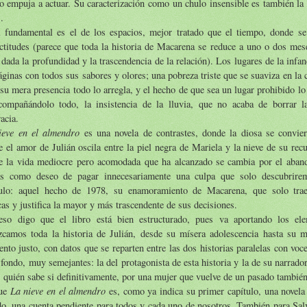
o empuja a actuar. Su caracterización como un chulo insensible es también la
.
l fundamental es el de los espacios, mejor tratado que el tiempo, donde se
ctitudes (parece que toda la historia de Macarena se reduce a uno o dos mese
 dada la profundidad y la trascendencia de la relación). Los lugares de la infa
áginas con todos sus sabores y olores; una pobreza triste que se suaviza en la
su mera presencia todo lo arregla, y el hecho de que sea un lugar prohibido lo
compañándolo todo, la insistencia de la lluvia, que no acaba de borrar l
acia.
ieve en el almendro
es una novela de contrastes, donde la diosa se convier
 el amor de Julián oscila entre la piel negra de Mariela y la nieve de su rec
e la vida mediocre pero acomodada que ha alcanzado se cambia por el aban
ás como deseo de pagar innecesariamente una culpa que solo descubrire
tulo: aquel hecho de 1978, su enamoramiento de Macarena, que solo trae
cas y justifica la mayor y más trascendente de sus decisiones.
eso digo que el libro está bien estructurado, pues va aportando los el
zcamos toda la historia de Julián, desde su mísera adolescencia hasta su mí
to justo, con datos que se reparten entre las dos historias paralelas con voce
 fondo, muy semejantes: la del protagonista de esta historia y la de su narrado
, quién sabe si definitivamente, por una mujer que vuelve de un pasado tambié
La nieve en el almendro
ue
es, como ya indica su primer capítulo, una novela
o, una cuenta pendiente para todos y cada uno de nosotros. También para Salv