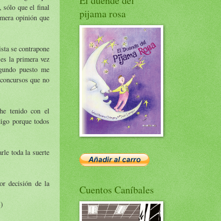
El duende del
 sólo que el final
pijama rosa
imera opinión que
ista se contrapone
es la primera vez
egundo puesto me
a concursos que no
he tenido con el
digo porque todos
rle toda la suerte
or decisión de la
Cuentos Caníbales
s)