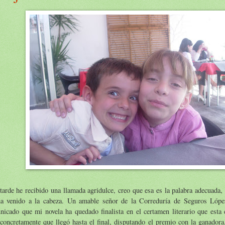
tarde he recibido una llamada agridulce, creo que esa es la palabra adecuada,
a venido a la cabeza. Un amable señor de la Correduría de Seguros Lópe
nicado que mi novela ha quedado finalista en el certamen literario que esta
concretamente que llegó hasta el final, disputando el premio con la ganador