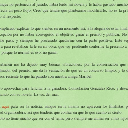
unque no pertenecía al jurado, había leído mi novela y le había gustado mucho,
recía un poco flojo. Creo que tendré que plantearme modificarlo, no es la pr
o al respecto.
mplicado explicar lo que sientes en un momento así, a la alegría de estar final
cepción por no haber conseguido el objetivo: ganar el premio y publicar. No 
me pasa, y siempre he procurado quedarme con la parte positiva. Este s
rá para revitalizar la fe en mi obra, que voy perdiendo conforme la presento 
 porque lo normal es eso, no ganar.
ertamen me ha dejado muy buenas vibraciones, por la conversación que 
dinador del premio, me da la sensación de que es un concurso limpio, y lo 
os reciente lo que ha pasado con nuestra amiga Maribel.
o aprovechar para felicitar a la ganadora, Consolación González Rico, y desea
undo con su novela, La voz del mar.
a
aquí
para ver la noticia, aunque en la misma no aparecen los finalistas p
ad organizadora, así que tendréis que confiar en que lo que cuento es cierto.
oto no tiene mucho que ver con el tema, pero siempre me anima ver a mis hijo