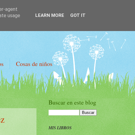
ser-agent
rate usage
LEARN MORE
GOT IT
os
Cosas de niños
Buscar en este blog
ez
MIS LIBROS