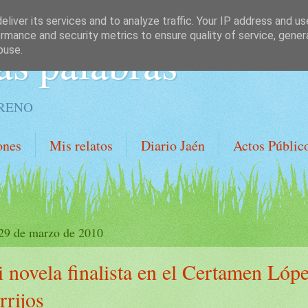
liver its services and to analyze traffic. Your IP address and u
rmance and security metrics to ensure quality of service, gene
as palabras
buse.
ORENO
ones
Mis relatos
Diario Jaén
Actos Públic
 29 de marzo de 2010
 novela finalista en el Certamen Lóp
rrijos