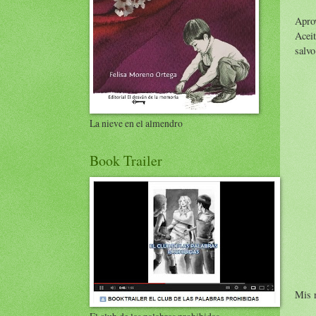
Aprov
Acei
salvo
La nieve en el almendro
Book Trailer
Mis n