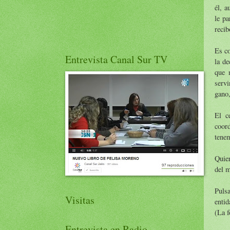
él, a
le pa
recib
Es co
Entrevista Canal Sur TV
la de
que 
servi
gano,
El c
coor
tenem
Quier
del m
Puls
Visitas
entid
(La f
Entrevista en Radio