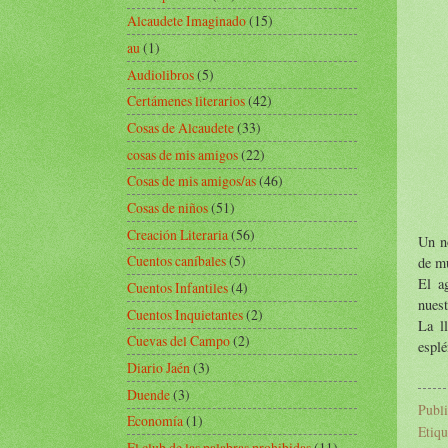
Alcaudete Imaginado
(15)
au
(1)
Audiolibros
(5)
Certámenes literarios
(42)
Cosas de Alcaudete
(33)
cosas de mis amigos
(22)
Cosas de mis amigos/as
(46)
Cosas de niños
(51)
Creación Literaria
(56)
Un no
Cuentos caníbales
(5)
de m
El a
Cuentos Infantiles
(4)
nuest
Cuentos Inquietantes
(2)
La l
Cuevas del Campo
(2)
esplé
Diario Jaén
(3)
Duende
(3)
Publ
Economía
(1)
Etiqu
El club de las palabras prohibidas
(11)