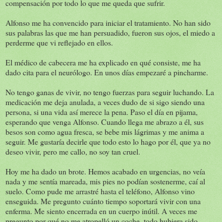
compensación por todo lo que me queda que sufrir.
Alfonso me ha convencido para iniciar el tratamiento. No han sido
sus palabras las que me han persuadido, fueron sus ojos, el miedo a
perderme que vi reflejado en ellos.
El médico de cabecera me ha explicado en qué consiste, me ha
dado cita para el neurólogo. En unos días empezaré a pincharme.
No tengo ganas de vivir, no tengo fuerzas para seguir luchando. La
medicación me deja anulada, a veces dudo de si sigo siendo una
persona, si una vida así merece la pena. Paso el día en pijama,
esperando que venga Alfonso. Cuando llega me abrazo a él, sus
besos son como agua fresca, se bebe mis lágrimas y me anima a
seguir. Me gustaría decirle que todo esto lo hago por él, que ya no
deseo vivir, pero me callo, no soy tan cruel.
Hoy me ha dado un brote. Hemos acabado en urgencias, no veía
nada y me sentía mareada, mis pies no podían sostenerme, caí al
suelo. Como pude me arrastré hasta el teléfono, Alfonso vino
enseguida. Me pregunto cuánto tiempo soportará vivir con una
enferma. Me siento encerrada en un cuerpo inútil. A veces me
pregunto por qué no me atropelló un coche, todo hubiera sido