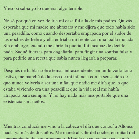
Y eso sí sabía yo lo que era, algo terrible.
No sé por qué en vez de ir a mi casa fui a la de mis padres. Quizás
esperaba que mi madre me abrazara y me dijera que todo había sido
una pesadilla, como cuando despertaba empapada por el sudor de
las noches de fiebre y ella enfriaba mi frente con una toalla mojada.
Sin embargo, cuando me abrió la puerta, fui incapaz de decirle
nada. Saqué fuerzas para engañarla, para fingir una sonrisa falsa y
para pedirle una receta que sabía nunca llegaría a preparar.
Después de hablar sobre temas intrascendentes en un forzado tono
festivo, me marché de la casa de mi infancia con la sensación de
que nunca volvería a ser una niña; que nadie me diría que lo que
estaba viviendo era una pesadilla; que la vida real me había
atrapado para siempre. Y no hay nada más insoportable que una
existencia sin sueños.
Mientras conducía me vino a la cabeza el día que conocí a Alfonso,
hacía ya más de dos años. Me mareé al salir del coche, en mitad del
aparcamiento del supermercado. Él salía de su coche y se acercó