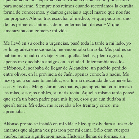
para atenderme. Siempre nos reímos cuando recordamos la extraña
forma de conocernos, y damos gracias a aquel mareo que nos fue
tan propicio. Ahora, tras escuchar al médico, sé que pudo ser uno
de los primeros síntomas de mi enfermedad, de esa EM que
amenazaba con comerse mi vida.
Me llevó en su coche a urgencias, pasó toda la tarde a mi lado, yo
se lo agradecí emocionada, me encontraba tan sola. Mis padres se
habían marchado de viaje, y en aquellas fechas, pleno agosto,
apenas me quedaban amigos en la ciudad. Intercambiamos los
teléfonos, él acababa de llegar de Alcaudete, un pueblo perdido
entre olivos, en la provincia de Jaén, apenas conocía a nadie. Me
hizo gracia su acento andaluz, esa forma descarada de comerse las
eses y las des. Me gustaron sus manos, que apretaban con firmeza
las mías, sus ojos nobles, su nariz recta. Aquella misma tarde pensé
que sería un buen padre para mis hijos, esos que aún dudaba si
quería tener. Mi edad, me acercaba a los treinta y cinco, me
apremiaba.
Alfonso pronto se instaló en mi vida e hizo que olvidara al resto de
amantes que alguna vez pasaron por mi cama. Sólo eran cuerpos
vacíos, nunca significaron nada. Historias llenas de formas, sin