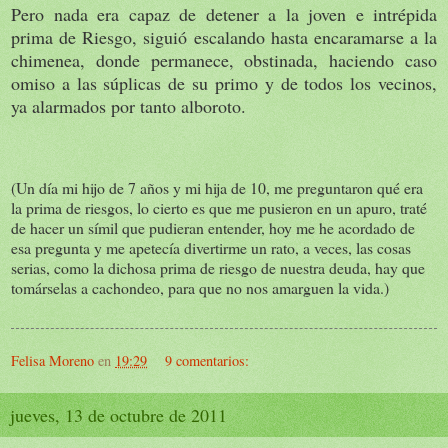
Pero nada era capaz de detener a la joven e intrépida
prima de Riesgo, siguió escalando hasta encaramarse a la
chimenea, donde permanece, obstinada, haciendo caso
omiso a las súplicas de su primo y de todos los vecinos,
ya alarmados por tanto alboroto.
(Un día mi hijo de 7 años y mi hija de 10, me preguntaron qué era
la prima de riesgos, lo cierto es que me pusieron en un apuro, traté
de hacer un símil que pudieran entender, hoy me he acordado de
esa pregunta y me apetecía divertirme un rato, a veces, las cosas
serias, como la dichosa prima de riesgo de nuestra deuda, hay que
tomárselas a cachondeo, para que no nos amarguen la vida.)
Felisa Moreno
en
19:29
9 comentarios:
jueves, 13 de octubre de 2011