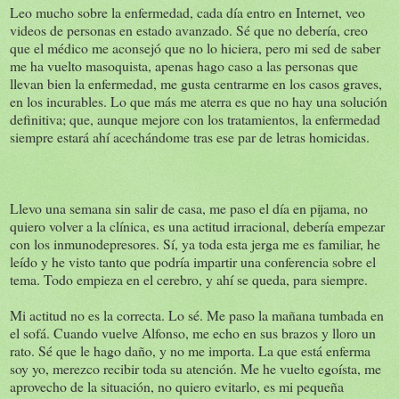
Leo mucho sobre la enfermedad, cada día entro en Internet, veo
videos de personas en estado avanzado. Sé que no debería, creo
que el médico me aconsejó que no lo hiciera, pero mi sed de saber
me ha vuelto masoquista, apenas hago caso a las personas que
llevan bien la enfermedad, me gusta centrarme en los casos graves,
en los incurables. Lo que más me aterra es que no hay una solución
definitiva; que, aunque mejore con los tratamientos, la enfermedad
siempre estará ahí acechándome tras ese par de letras homicidas.
Llevo una semana sin salir de casa, me paso el día en pijama, no
quiero volver a la clínica, es una actitud irracional, debería empezar
con los inmunodepresores. Sí, ya toda esta jerga me es familiar, he
leído y he visto tanto que podría impartir una conferencia sobre el
tema. Todo empieza en el cerebro, y ahí se queda, para siempre.
Mi actitud no es la correcta. Lo sé. Me paso la mañana tumbada en
el sofá. Cuando vuelve Alfonso, me echo en sus brazos y lloro un
rato. Sé que le hago daño, y no me importa. La que está enferma
soy yo, merezco recibir toda su atención. Me he vuelto egoísta, me
aprovecho de la situación, no quiero evitarlo, es mi pequeña