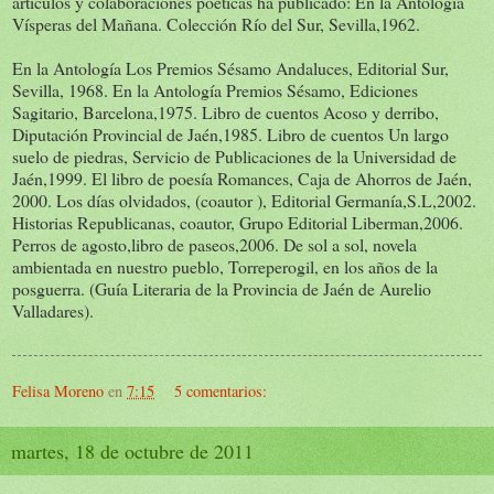
artículos y colaboraciones poéticas ha publicado: En la Antología
Vísperas del Mañana. Colección Río del Sur, Sevilla,1962.
En la Antología Los Premios Sésamo Andaluces, Editorial Sur,
Sevilla, 1968. En la Antología Premios Sésamo, Ediciones
Sagitario, Barcelona,1975. Libro de cuentos Acoso y derribo,
Diputación Provincial de Jaén,1985. Libro de cuentos Un largo
suelo de piedras, Servicio de Publicaciones de la Universidad de
Jaén,1999. El libro de poesía Romances, Caja de Ahorros de Jaén,
2000. Los días olvidados, (coautor ), Editorial Germanía,S.L,2002.
Historias Republicanas, coautor, Grupo Editorial Liberman,2006.
Perros de agosto,libro de paseos,2006. De sol a sol, novela
ambientada en nuestro pueblo, Torreperogil, en los años de la
posguerra. (Guía Literaria de la Provincia de Jaén de Aurelio
Valladares).
Felisa Moreno
en
7:15
5 comentarios:
martes, 18 de octubre de 2011