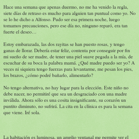
Hace una semana que apenas duermo, no me ha venido la regla,
siete días de retraso es mucho para alguien tan puntual como yo. No
se lo he dicho a Alfonso. Pudo ser esa primera noche, luego
tomamos precauciones, pero ese día no, ninguno reparó, era tan
fuerte el deseo…
Estoy embarazada, las dos rayitas se han puesto rosas, y tengo
ganas de llorar. Debería estar feliz, contenta por conseguir por fin
mi sueño de ser madre, de tener una piel suave pegada a la mía, de
escuchar de su boca la palabra mamá. ¿Qué madre puedo ser yo? A
veces ni siquiera tengo fuerzas para levantarme, me pesan los pies,
los brazos, ¿cómo podré bañarlo, alimentarlo?
No tengo alternativa, no hay lugar para la elección. Este niño no
debe nacer, no permitiré que sea un desgraciado con una madre
inválida. Ahora sólo es una cosita insignificante, su corazón un
puntito diminuto, no sufrirá. La cita en la clínica es para la semana
que viene. Iré sola.
La habitación es luminosa, un amplio ventanal me permite ver el