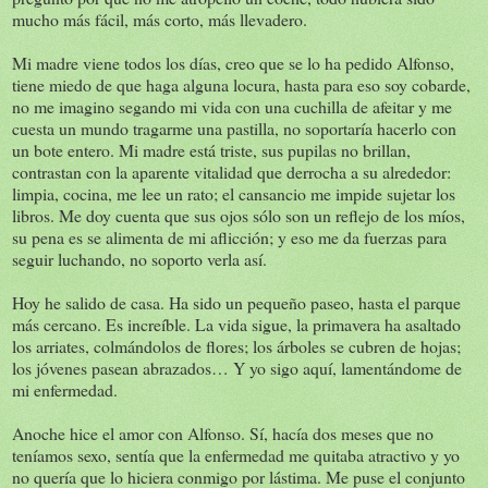
mucho más fácil, más corto, más llevadero.
Mi madre viene todos los días, creo que se lo ha pedido Alfonso,
tiene miedo de que haga alguna locura, hasta para eso soy cobarde,
no me imagino segando mi vida con una cuchilla de afeitar y me
cuesta un mundo tragarme una pastilla, no soportaría hacerlo con
un bote entero. Mi madre está triste, sus pupilas no brillan,
contrastan con la aparente vitalidad que derrocha a su alrededor:
limpia, cocina, me lee un rato; el cansancio me impide sujetar los
libros. Me doy cuenta que sus ojos sólo son un reflejo de los míos,
su pena es se alimenta de mi aflicción; y eso me da fuerzas para
seguir luchando, no soporto verla así.
Hoy he salido de casa. Ha sido un pequeño paseo, hasta el parque
más cercano. Es increíble. La vida sigue, la primavera ha asaltado
los arriates, colmándolos de flores; los árboles se cubren de hojas;
los jóvenes pasean abrazados… Y yo sigo aquí, lamentándome de
mi enfermedad.
Anoche hice el amor con Alfonso. Sí, hacía dos meses que no
teníamos sexo, sentía que la enfermedad me quitaba atractivo y yo
no quería que lo hiciera conmigo por lástima. Me puse el conjunto