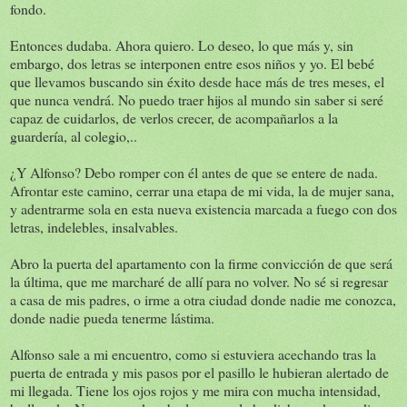
fondo.
Entonces dudaba. Ahora quiero. Lo deseo, lo que más y, sin
embargo, dos letras se interponen entre esos niños y yo. El bebé
que llevamos buscando sin éxito desde hace más de tres meses, el
que nunca vendrá. No puedo traer hijos al mundo sin saber si seré
capaz de cuidarlos, de verlos crecer, de acompañarlos a la
guardería, al colegio,..
¿Y Alfonso? Debo romper con él antes de que se entere de nada.
Afrontar este camino, cerrar una etapa de mi vida, la de mujer sana,
y adentrarme sola en esta nueva existencia marcada a fuego con dos
letras, indelebles, insalvables.
Abro la puerta del apartamento con la firme convicción de que será
la última, que me marcharé de allí para no volver. No sé si regresar
a casa de mis padres, o irme a otra ciudad donde nadie me conozca,
donde nadie pueda tenerme lástima.
Alfonso sale a mi encuentro, como si estuviera acechando tras la
puerta de entrada y mis pasos por el pasillo le hubieran alertado de
mi llegada. Tiene los ojos rojos y me mira con mucha intensidad,