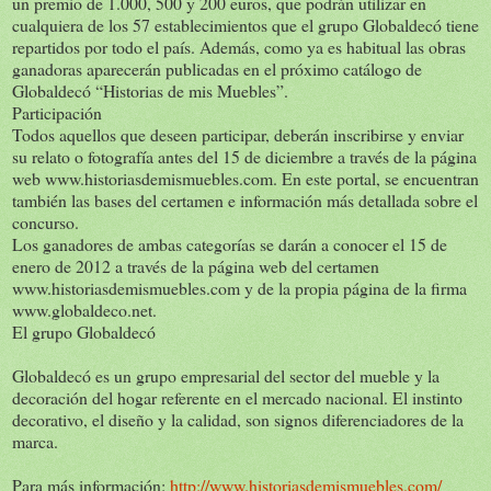
un premio de 1.000, 500 y 200 euros, que podrán utilizar en
cualquiera de los 57 establecimientos que el grupo Globaldecó tiene
repartidos por todo el país. Además, como ya es habitual las obras
ganadoras aparecerán publicadas en el próximo catálogo de
Globaldecó “Historias de mis Muebles”.
Participación
Todos aquellos que deseen participar, deberán inscribirse y enviar
su relato o fotografía antes del 15 de diciembre a través de la página
web www.historiasdemismuebles.com. En este portal, se encuentran
también las bases del certamen e información más detallada sobre el
concurso.
Los ganadores de ambas categorías se darán a conocer el 15 de
enero de 2012 a través de la página web del certamen
www.historiasdemismuebles.com y de la propia página de la firma
www.globaldeco.net.
El grupo Globaldecó
Globaldecó es un grupo empresarial del sector del mueble y la
decoración del hogar referente en el mercado nacional. El instinto
decorativo, el diseño y la calidad, son signos diferenciadores de la
marca.
Para más información:
http://www.historiasdemismuebles.com/