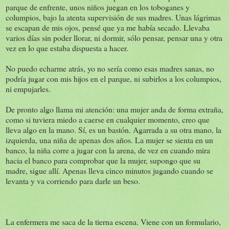
parque de enfrente, unos niños juegan en los toboganes y
columpios, bajo la atenta supervisión de sus madres. Unas lágrimas
se escapan de mis ojos, pensé que ya me había secado. Llevaba
varios días sin poder llorar, ni dormir, sólo pensar, pensar una y otra
vez en lo que estaba dispuesta a hacer.
No puedo echarme atrás, yo no sería como esas madres sanas, no
podría jugar con mis hijos en el parque, ni subirlos a los columpios,
ni empujarles.
De pronto algo llama mi atención: una mujer anda de forma extraña,
como si tuviera miedo a caerse en cualquier momento, creo que
lleva algo en la mano. Sí, es un bastón. Agarrada a su otra mano, la
izquierda, una niña de apenas dos años. La mujer se sienta en un
banco, la niña corre a jugar con la arena, de vez en cuando mira
hacia el banco para comprobar que la mujer, supongo que su
madre, sigue allí. Apenas lleva cinco minutos jugando cuando se
levanta y va corriendo para darle un beso.
La enfermera me saca de la tierna escena. Viene con un formulario,