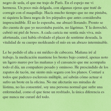
negro de seda, el que me trajo de París. En el espejo me vi
hermosa. Un poco más delgada, con algunas ojeras que traté de
corregir con el maquillaje. Hacía mucho tiempo que no me pintaba,
ni siquiera la línea negra de los párpados que antes consideraba
imprescindible. Él no lo esperaba, me abrazó llorando. Pronto se
dio cuenta de que yo necesitaba pasión, no lágrimas. Y la derrochó,
cubrió mi piel de besos. A cada caricia me sentía más viva, más
afortunada, casi había olvidado el placer de sentirme deseada, la
vitalidad de su cuerpo moldeando el mío en un abrazo interminable.
Le he pedido el alta a mi médico de cabecera. Mañana iré al
trabajo, la medicación mantiene los brotes bajo control, apenas noto
un ligero mareo por las mañanas y el cansancio que me acompaña
todo el día, un compañero pesado y ominoso. He prescindido de los
zapatos de tacón, me siento más segura con los planos. Contaré a
todos que padezco esclerosis múltiple, así sabrán cómo actuar si
sufro un brote en la oficina. No me afectarán sus miradas de
lástima, no las consentiré, soy una persona normal que sufre una
enfermedad, como el que tiene un resfriado, la única diferencia es
que nunca me curaré del todo.