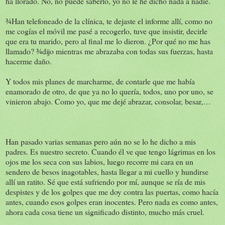
ha llorado. No, no puede saberlo, yo no le he dicho nada a nadie.
¾Han telefoneado de la clínica, te dejaste el informe allí, como no
me cogías el móvil me pasé a recogerlo, tuve que insistir, decirle
que era tu marido, pero al final me lo dieron. ¿Por qué no me has
llamado? ¾dijo mientras me abrazaba con todas sus fuerzas, hasta
hacerme daño.
Y todos mis planes de marcharme, de contarle que me había
enamorado de otro, de que ya no lo quería, todos, uno por uno, se
vinieron abajo. Como yo, que me dejé abrazar, consolar, besar,…
Han pasado varias semanas pero aún no se lo he dicho a mis
padres. Es nuestro secreto. Cuando él ve que tengo lágrimas en los
ojos me los seca con sus labios, luego recorre mi cara en un
sendero de besos inagotables, hasta llegar a mi cuello y hundirse
allí un ratito. Sé que está sufriendo por mí, aunque se ría de mis
despistes y de los golpes que me doy contra las puertas, como hacía
antes, cuando esos golpes eran inocentes. Pero nada es como antes,
ahora cada cosa tiene un significado distinto, mucho más cruel.