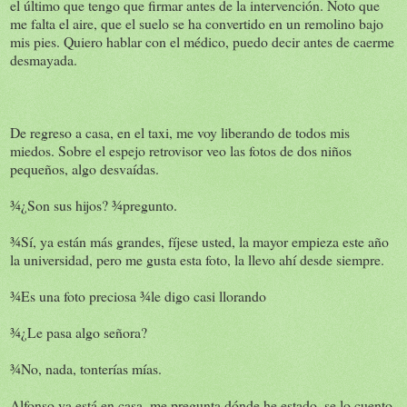
el último que tengo que firmar antes de la intervención. Noto que
me falta el aire, que el suelo se ha convertido en un remolino bajo
mis pies. Quiero hablar con el médico, puedo decir antes de caerme
desmayada.
De regreso a casa, en el taxi, me voy liberando de todos mis
miedos. Sobre el espejo retrovisor veo las fotos de dos niños
pequeños, algo desvaídas.
¾¿Son sus hijos? ¾pregunto.
¾Sí, ya están más grandes, fíjese usted, la mayor empieza este año
la universidad, pero me gusta esta foto, la llevo ahí desde siempre.
¾Es una foto preciosa ¾le digo casi llorando
¾¿Le pasa algo señora?
¾No, nada, tonterías mías.
Alfonso ya está en casa, me pregunta dónde he estado, se lo cuento