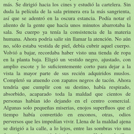
más. Se dirigió hacia los cines y estudió la cartelera. Sin
duda la película de la sala primera era la más sangrienta,
así que se adentró en la oscura estancia. Podía notar el
aliento de la gente que hacía unos minutos abarrotaba la
sala. Su cuerpo ya tenía la consistencia de la materia
humana. Ahora podría salir sin llamar la atención. No aún
no, sólo estaba vestida de piel, debía cubrir aquel cuerpo.
Volvió a bajar, recordaba haber visto una tienda de ropa
en la planta baja. Eligió un vestido negro, ajustado, con
amplio escote y lo suficientemente corto para dejar a la
vista la mayor parte de sus recién adquiridos muslos.
Completó su atuendo con zapatos negros de tacón. Ahora
tendría que cumplir con su destino, había respirado,
absorbido, acaparado toda la maldad que cientos de
personas habían ido dejando en el centro comercial.
Algunas solo pequeñas miserias, enojos superfluos que el
tiempo había convertido en enconos, otras, odios
perversos que les impedían vivir. Llena de la maldad ajena
se dirigió a la calle, a lo lejos, entre las sombras vio una