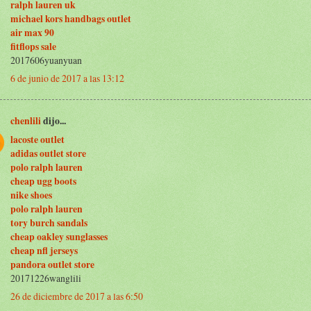
ralph lauren uk
michael kors handbags outlet
air max 90
fitflops sale
2017606yuanyuan
6 de junio de 2017 a las 13:12
chenlili
dijo...
lacoste outlet
adidas outlet store
polo ralph lauren
cheap ugg boots
nike shoes
polo ralph lauren
tory burch sandals
cheap oakley sunglasses
cheap nfl jerseys
pandora outlet store
20171226wanglili
26 de diciembre de 2017 a las 6:50