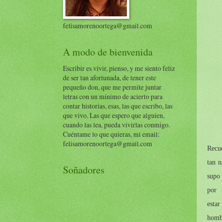
felisamorenoortega@gmail.com
A modo de bienvenida
Escribir es vivir, pienso, y me siento feliz
de ser tan afortunada, de tener este
pequeño don, que me permite juntar
letras con un mínimo de acierto para
contar historias, esas, las que escribo, las
que vivo. Las que espero que alguien,
cuando las lea, pueda vivirlas conmigo.
Cuéntame lo que quieras, mi email:
felisamorenoortega@gmail.com
Recu
tan 
Soñadores
supo 
por h
estar
homb