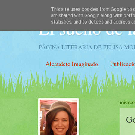
This site uses cookies from Google to de
are shared with Google along with perfo
El sueño de l
statistics, and to detect and address a
PÁGINA LITERARIA DE FELISA M
Alcaudete Imaginado
Publicaci
miérco
Go