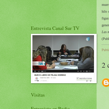
muert
hilo 
figu
gener
Entrevista Canal Sur TV
Las m
(Publ
Publ
2 
Visitas
Entrevista en Radio