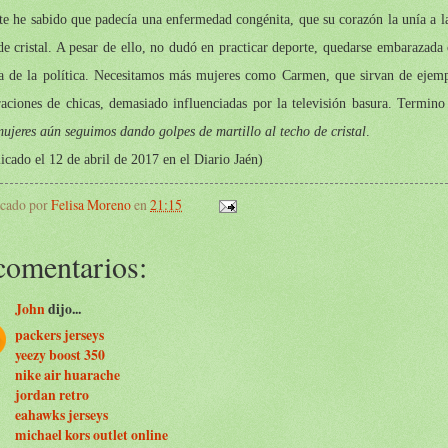
e he sabido que padecía una enfermedad congénita, que su corazón la unía a l
de cristal. A pesar de ello, no dudó en practicar deporte, quedarse embarazada
ra de la política. Necesitamos más mujeres como Carmen, que sirvan de ejemp
aciones de chicas, demasiado influenciadas por la televisión basura. Termino
ujeres aún seguimos dando golpes de martillo al techo de cristal
.
icado el 12 de abril de 2017 en el Diario Jaén)
icado por
Felisa Moreno
en
21:15
comentarios:
John
dijo...
packers jerseys
yeezy boost 350
nike air huarache
jordan retro
eahawks jerseys
michael kors outlet online