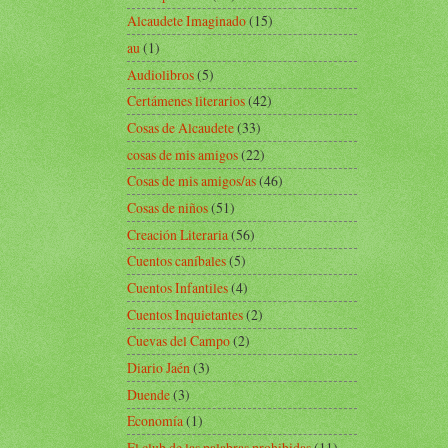
Alcaudete Imaginado
(15)
au
(1)
Audiolibros
(5)
Certámenes literarios
(42)
Cosas de Alcaudete
(33)
cosas de mis amigos
(22)
Cosas de mis amigos/as
(46)
Cosas de niños
(51)
Creación Literaria
(56)
Cuentos caníbales
(5)
Cuentos Infantiles
(4)
Cuentos Inquietantes
(2)
Cuevas del Campo
(2)
Diario Jaén
(3)
Duende
(3)
Economía
(1)
El club de las palabras prohibidas
(11)