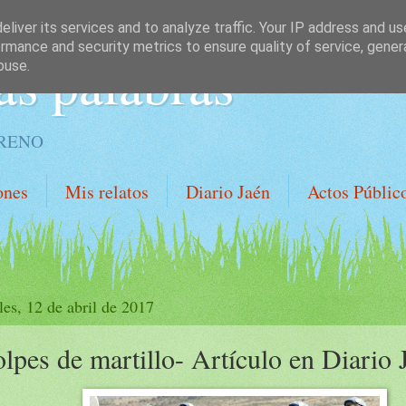
liver its services and to analyze traffic. Your IP address and u
rmance and security metrics to ensure quality of service, gene
as palabras
buse.
ORENO
ones
Mis relatos
Diario Jaén
Actos Públic
les, 12 de abril de 2017
lpes de martillo- Artículo en Diario 