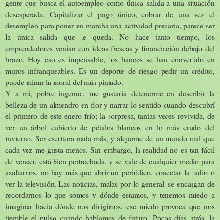
gente que busca el autoempleo como única salida a una situación
desesperada. Capitalizar el pago único, cobrar de una vez el
desempleo para poner en marcha una actividad precaria, parece ser
la única salida que le queda. No hace tanto tiempo, los
emprendedores venían con ideas frescas y financiación debajo del
brazo. Hoy eso es impensable, los bancos se han convertido en
muros infranqueables. Es un deporte de riesgo pedir un crédito,
puede minar la moral del más pintado.
Y a mí, pobre ingenua, me gustaría detenerme en describir la
belleza de un almendro en flor y narrar lo sentido cuando descubrí
el primero de este enero frío; la sorpresa, tantas veces revivida, de
ver un árbol cubierto de pétalos blancos en lo más crudo del
invierno. Ser escritora nada más, y alejarme de un mundo real que
cada vez me gusta menos. Sin embargo, la realidad no es tan fácil
de vencer, está bien pertrechada, y se vale de cualquier medio para
asaltarnos, no hay más que abrir un periódico, conectar la radio o
ver la televisión. Las noticias, malas por lo general, se encargan de
recordarnos lo que somos y dónde estamos, y tenemos miedo a
imaginar hacia dónde nos dirigimos, ese miedo provoca que nos
tiemble el pulso cuando hablamos de futuro. Pocos días atrás,
la