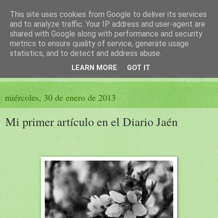
This site uses cookies from Google to deliver its services
El sueño de las palabras
and to analyze traffic. Your IP address and user-agent are
shared with Google along with performance and security
metrics to ensure quality of service, generate usage
PÁGINA LITERARIA DE FELISA MORENO
statistics, and to detect and address abuse.
LEARN MORE
GOT IT
▼
miércoles, 30 de enero de 2013
Mi primer artículo en el Diario Jaén