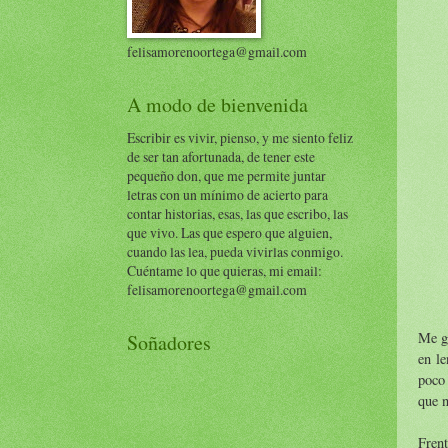
felisamorenoortega@gmail.com
A modo de bienvenida
Escribir es vivir, pienso, y me siento feliz
de ser tan afortunada, de tener este
pequeño don, que me permite juntar
letras con un mínimo de acierto para
contar historias, esas, las que escribo, las
que vivo. Las que espero que alguien,
cuando las lea, pueda vivirlas conmigo.
Cuéntame lo que quieras, mi email:
felisamorenoortega@gmail.com
Me gu
Soñadores
en le
poco 
que n
Frent