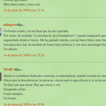
Muy buen relato y muy real.
16 de mayo de 2009 a las 15:16
milagros
dijo...
Un bonito relato, con un final que no me esperaba.
Por cierto, he acabado "La asesina de ojos bondadosos" y puedo asegurarte qu
enganchado desde el inicio. Me ha gustado mucho, con un buen ritmo, muy bu
descripciones, hay un montón de frases muy poéticas y con unos personajes bie
Un abrazo
16 de mayo de 2009 a las 15:26
MARU
dijo...
Quizás si se hubiera dedicado a mirarla, a contemplarla, cuando la tenía en casa.
Otros ojos la descubrieron, la miraron, vieron todo lo que ella era y se la llevar
No hay solo que mirar. Hay que mirar y ver.
Estupendo relato.
Como siempre.
Un besito
16 de mayo de 2009 a las 19:08