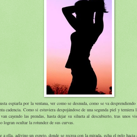
sta espiarla por la ventana, ver como se desnuda, como se va desprendiendo d
nta cadencia. Como si estuviera despojándose de una segunda piel y temiera l
van cayendo las prendas, hasta dejar su silueta al descubierto, tras unos vi
o logran ocultar la rotundez de sus curvas.
e a ella, adivino un espejo, donde se recrea con la mirada, echa el pelo hacia 