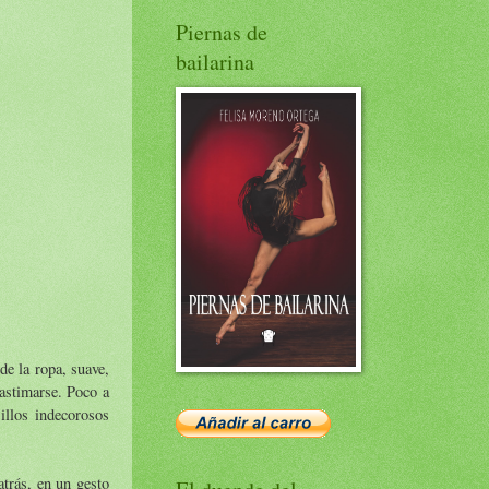
Piernas de
bailarina
e la ropa, suave,
astimarse. Poco a
sillos indecorosos
atrás, en un gesto