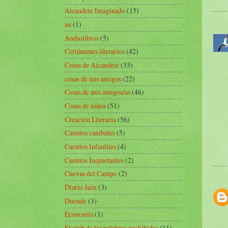
Alcaudete Imaginado
(15)
au
(1)
Audiolibros
(5)
Certámenes literarios
(42)
Cosas de Alcaudete
(33)
cosas de mis amigos
(22)
Cosas de mis amigos/as
(46)
Cosas de niños
(51)
Creación Literaria
(56)
Cuentos caníbales
(5)
Cuentos Infantiles
(4)
Cuentos Inquietantes
(2)
Cuevas del Campo
(2)
Diario Jaén
(3)
Duende
(3)
Economía
(1)
El club de las palabras prohibidas
(11)