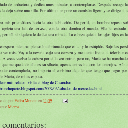
diado de seductora y dedica unos minutos a contemplarse. Después recoge la
y la deja sobre una silla. Por último, se pone un camisón ligero y se dirige al s
o mis prismáticos hacia la otra habitación. De perfil, un hombre reposa sob
 aprieta una lata de cerveza, con la otra domina el mando. Ella ha entrado
, pero él ni siquiera le dedica una mirada. La cabeza quieta, los ojos fijos en la
sespero mientras pienso lo afortunado que es,… y lo estúpido. Bajo las persi
o ver más. Voy a la nevera, cojo una cerveza y me siento frente al televisor 
 A veces vuelvo la cabeza por si la veo entrar, pero no, María se ha marchad
 que me queda de ella es su silueta, apenas entrevista con los anteojos. Aún a
oder contemplarla, no importa el carísimo alquiler que tengo que pagar por 
 de María, de mi ex esposa.
leer más relatos, visita el blog de Casandra:
://ranchoparte.blogspot.com/2009/05/sabados-de-mercedes.html
icado por
Felisa Moreno
en
11:39
etas:
Micros
 comentarios: