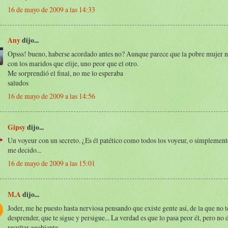
16 de mayo de 2009 a las 14:33
Any
dijo...
Opsss! bueno, haberse acordado antes no? Aunque parece que la pobre mujer no
con los maridos que elije, uno peor que el otro.
Me sorprendió el final, no me lo esperaba
saludos
16 de mayo de 2009 a las 14:56
Gipsy
dijo...
Un voyeur con un secreto. ¿Es él patético como todos los voyeur, o simplement
me decido...
16 de mayo de 2009 a las 15:01
M.A
dijo...
Joder, me he puesto hasta nerviosa pensando que existe gente así, de la que no 
desprender, que te sigue y persigue... La verdad es que lo pasa peor él, pero no 
resultar agobiante.