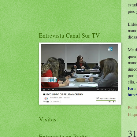
estu
pies 
Enfoc
mano
Entrevista Canal Sur TV
diosa
Me de
quier
mano.
único
por p
ella,
Para 
http
Publ
Etiqu
Visitas
31
Entrevista en Radio