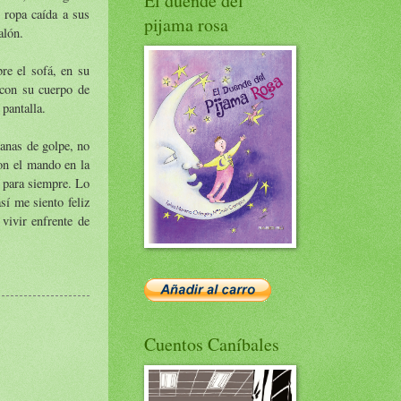
El duende del
 ropa caída a sus
pijama rosa
alón.
re el sofá, en su
 con su cuerpo de
 pantalla.
anas de golpe, no
con el mando en la
o para siempre. Lo
sí me siento feliz
vivir enfrente de
Cuentos Caníbales