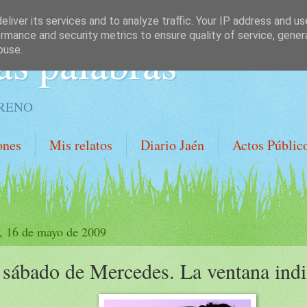
liver its services and to analyze traffic. Your IP address and u
rmance and security metrics to ensure quality of service, gene
as palabras
buse.
ORENO
ones
Mis relatos
Diario Jaén
Actos Públic
, 16 de mayo de 2009
 sábado de Mercedes. La ventana indi