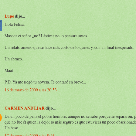
Lupe
dijo...
Hola Felisa.
Masoca el señor ¿no? Lástima no lo pensara antes.
Un relato ameno que se hace más corto de lo que es y, con un final inesperado.
Un abrazo.
Maat
P.D. Ya me llegó tu novela. Te contaré en breve...
16 de mayo de 2009 a las 20:53
CARMEN ANDÚJAR
dijo...
Da un poco de pena el pobre hombre; aunque no se sabe porque se separaron; 
que no fue él quien la dejó; lo más seguro es que estuviera un poco obsesionad
Un beso
17 de mayo de 2009 a las 0:46