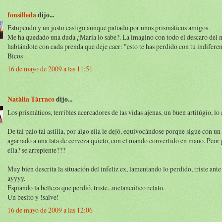
fonsilleda
dijo...
Estupendo y un justo castigo aunque paliado por unos prismáticos amigos.
Me ha quedado una duda ¿María lo sabe?. La imagino con todo el descaro del
hablándole con cada prenda que deje caer: "esto te has perdido con tu indiferen
Bicos
16 de mayo de 2009 a las 11:51
Natàlia Tàrraco
dijo...
Los prismáticos, terribles acercadores de las vidas ajenas, un buen artilúgio, lo
De tal palo tal astilla, por algo ella le dejó, equivocándose porque sigue con un
agarrado a una lata de cerveza quieto, con el mando convertido en mano. Peor 
ella? se arrepiente???
Muy bien descrita la situación del infeliz ex, lamentando lo perdido, triste ante 
ayyyy.
Espiando la belleza que perdió, triste...melancólico relato.
Un besito y !salve!
16 de mayo de 2009 a las 12:06