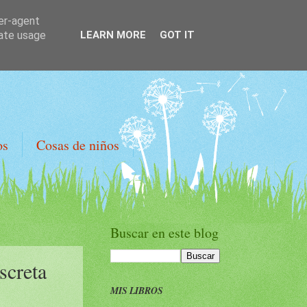
ser-agent
rate usage
LEARN MORE
GOT IT
os
Cosas de niños
Buscar en este blog
screta
MIS LIBROS