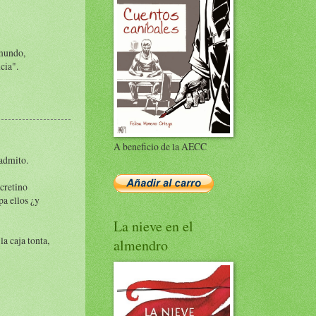
 mundo,
cia".
A beneficio de la AECC
 admito.
 cretino
pa ellos ¿y
La nieve en el
la caja tonta,
almendro