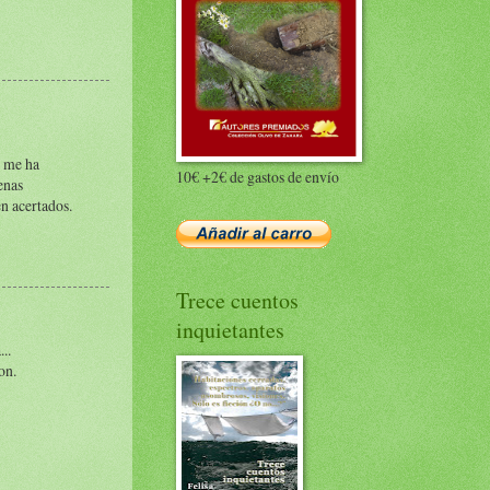
e me ha
10€ +2€ de gastos de envío
enas
n acertados.
Trece cuentos
inquietantes
..
on.