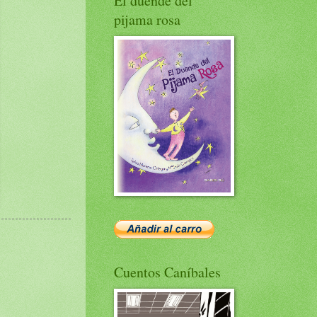
El duende del
pijama rosa
Cuentos Caníbales