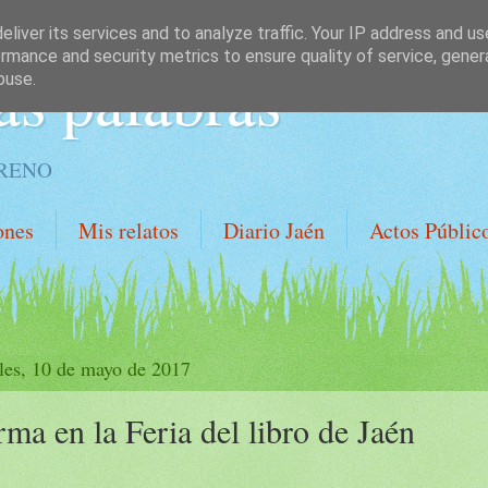
liver its services and to analyze traffic. Your IP address and u
rmance and security metrics to ensure quality of service, gene
as palabras
buse.
ORENO
ones
Mis relatos
Diario Jaén
Actos Públic
les, 10 de mayo de 2017
rma en la Feria del libro de Jaén