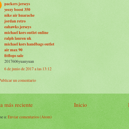
packers jerseys
yeezy boost 350
nike air huarache
jordan retro
eahawks jerseys
michael kors outlet online
ralph lauren uk
michael kors handbags outlet
air max 90
fitflops sale
2017606yuanyuan
6 de junio de 2017 a las 13:12
Publicar un comentario
a más reciente
Inicio
se a:
Enviar comentarios (Atom)