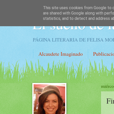
This site uses cookies from Google to de
are shared with Google along with perfo
El sueño de l
statistics, and to detect and address a
PÁGINA LITERARIA DE FELISA M
Alcaudete Imaginado
Publicaci
miérco
Fi