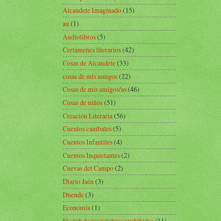
Alcaudete Imaginado
(15)
au
(1)
Audiolibros
(5)
Certámenes literarios
(42)
Cosas de Alcaudete
(33)
cosas de mis amigos
(22)
Cosas de mis amigos/as
(46)
Cosas de niños
(51)
Creación Literaria
(56)
Cuentos caníbales
(5)
Cuentos Infantiles
(4)
Cuentos Inquietantes
(2)
Cuevas del Campo
(2)
Diario Jaén
(3)
Duende
(3)
Economía
(1)
El club de las palabras prohibidas
(11)