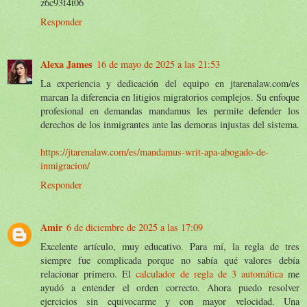
z6c93f4t06
Responder
Alexa James
16 de mayo de 2025 a las 21:53
La experiencia y dedicación del equipo en jtarenalaw.com/es
marcan la diferencia en litigios migratorios complejos. Su enfoque
profesional en demandas mandamus les permite defender los
derechos de los inmigrantes ante las demoras injustas del sistema.
https://jtarenalaw.com/es/mandamus-writ-apa-abogado-de-
inmigracion/
Responder
Amir
6 de diciembre de 2025 a las 17:09
Excelente artículo, muy educativo. Para mí, la regla de tres
siempre fue complicada porque no sabía qué valores debía
relacionar primero. El
calculador de regla de 3 automática
me
ayudó a entender el orden correcto. Ahora puedo resolver
ejercicios sin equivocarme y con mayor velocidad. Una