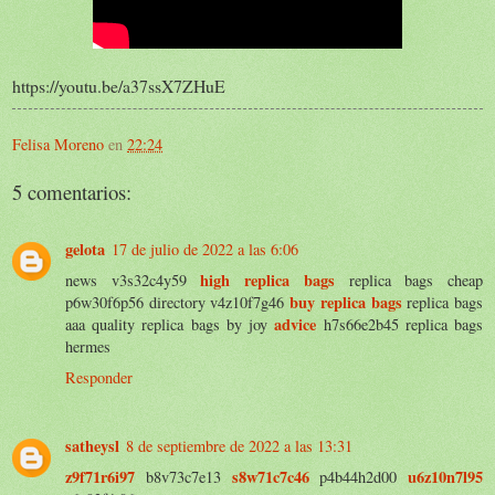
https://youtu.be/a37ssX7ZHuE
Felisa Moreno
en
22:24
5 comentarios:
gelota
17 de julio de 2022 a las 6:06
high replica bags
news v3s32c4y59
replica bags cheap
buy replica bags
p6w30f6p56 directory v4z10f7g46
replica bags
advice
aaa quality replica bags by joy
h7s66e2b45 replica bags
hermes
Responder
satheysl
8 de septiembre de 2022 a las 13:31
z9f71r6i97
s8w71c7c46
u6z10n7l95
b8v73c7e13
p4b44h2d00