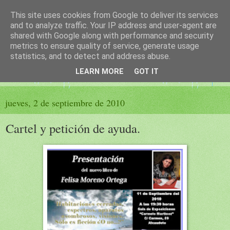
This site uses cookies from Google to deliver its services
El sueño de las palabras
and to analyze traffic. Your IP address and user-agent are
shared with Google along with performance and security
metrics to ensure quality of service, generate usage
PÁGINA LITERARIA DE FELISA MORENO
statistics, and to detect and address abuse.
LEARN MORE
GOT IT
▼
jueves, 2 de septiembre de 2010
Cartel y petición de ayuda.