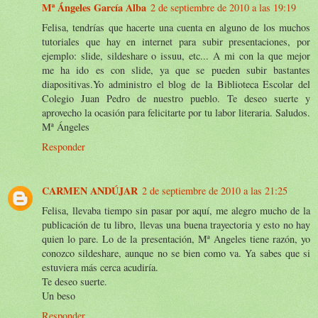
Mª Ángeles García Alba
2 de septiembre de 2010 a las 19:19
Felisa, tendrías que hacerte una cuenta en alguno de los muchos
tutoriales que hay en internet para subir presentaciones, por
ejemplo: slide, sildeshare o issuu, etc... A mi con la que mejor
me ha ido es con slide, ya que se pueden subir bastantes
diapositivas.Yo administro el blog de la Biblioteca Escolar del
Colegio Juan Pedro de nuestro pueblo. Te deseo suerte y
aprovecho la ocasión para felicitarte por tu labor literaria. Saludos.
Mª Ángeles
Responder
CARMEN ANDÚJAR
2 de septiembre de 2010 a las 21:25
Felisa, llevaba tiempo sin pasar por aquí, me alegro mucho de la
publicación de tu libro, llevas una buena trayectoria y esto no hay
quien lo pare. Lo de la presentación, Mª Angeles tiene razón, yo
conozco sildeshare, aunque no se bien como va. Ya sabes que si
estuviera más cerca acudiría.
Te deseo suerte.
Un beso
Responder