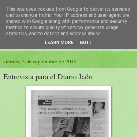
This site uses cookies from Google to deliver its services
El sueño de las palabras
and to analyze traffic. Your IP address and user-agent are
shared with Google along with performance and security
metrics to ensure quality of service, generate usage
PÁGINA LITERARIA DE FELISA MORENO
statistics, and to detect and address abuse.
LEARN MORE
GOT IT
▼
viernes, 3 de septiembre de 2010
Entrevista para el Diario Jaén