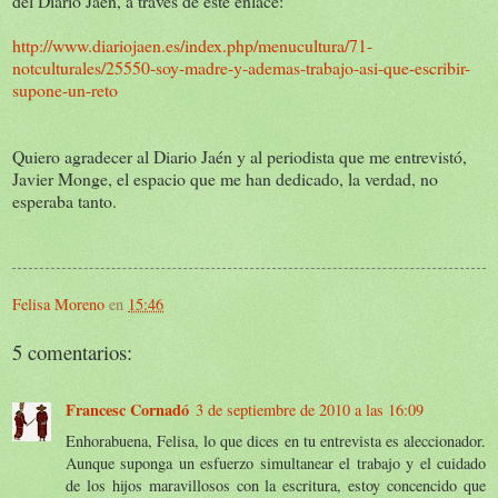
del Diario Jaén, a través de este enlace:
http://www.diariojaen.es/index.php/menucultura/71-
notculturales/25550-soy-madre-y-ademas-trabajo-asi-que-escribir-
supone-un-reto
Quiero agradecer al Diario Jaén y al periodista que me entrevistó,
Javier Monge, el espacio que me han dedicado, la verdad, no
esperaba tanto.
Felisa Moreno
en
15:46
5 comentarios:
Francesc Cornadó
3 de septiembre de 2010 a las 16:09
Enhorabuena, Felisa, lo que dices en tu entrevista es aleccionador.
Aunque suponga un esfuerzo simultanear el trabajo y el cuidado
de los hijos maravillosos con la escritura, estoy concencido que