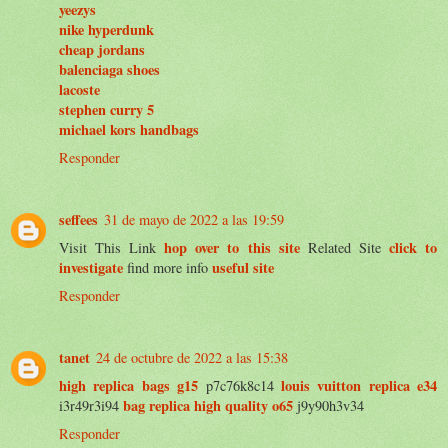
yeezys
nike hyperdunk
cheap jordans
balenciaga shoes
lacoste
stephen curry 5
michael kors handbags
Responder
seffees
31 de mayo de 2022 a las 19:59
hop over to this site
click to
Visit This Link
Related Site
investigate
useful site
find more info
Responder
tanet
24 de octubre de 2022 a las 15:38
high replica bags g15
louis vuitton replica e34
p7c76k8c14
bag replica high quality o65
i3r49r3i94
j9y90h3v34
Responder