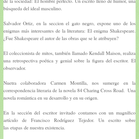
de la sociedad:
El hombre perfecto
. Un escrito lleno de humor, una
búsqueda del ideal masculino.
Salvador Ortiz
, en la seccion el gato negro, expone uno de los
enigmas más interesantes de la literatura:
El enigma Shakespeare
.
¿Fue Shakespeare el autor de las obras que se le atribuyen?
El coleccionista de mitos, también llamado
Kendall Maison
, realiza
una retrospectiva poética y genial sobre la figura del escritor.
El
observador
.
Nuetra colaboradora
Carmen Montilla
, nos sumerge en la
correspondencia literaria de la novela
84 Charing Cross Road
. Una
novela romántica en su desarrollo y en su origen.
En la sección del
escritor invitado
contamos con un magnífico
artículo de
Francisco Rodríguez Tejedor
. Un escrito sobre
las
etapas
de nuestra existencia.