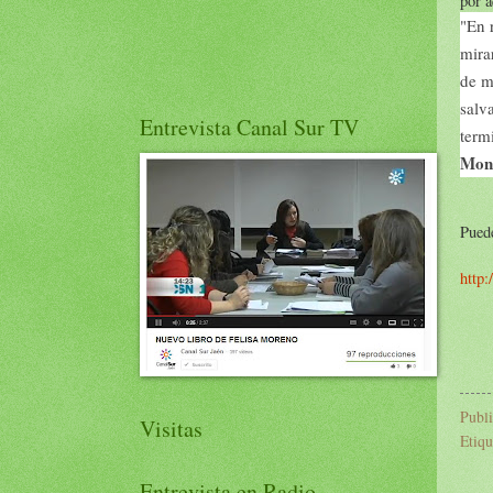
por a
"En 
mira
de m
salv
Entrevista Canal Sur TV
term
Mon
Puede
http:
Publ
Visitas
Etiqu
Entrevista en Radio