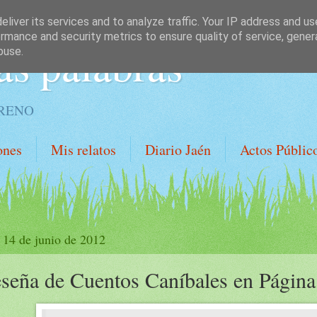
liver its services and to analyze traffic. Your IP address and u
rmance and security metrics to ensure quality of service, gene
as palabras
buse.
ORENO
ones
Mis relatos
Diario Jaén
Actos Públic
, 14 de junio de 2012
seña de Cuentos Caníbales en Página