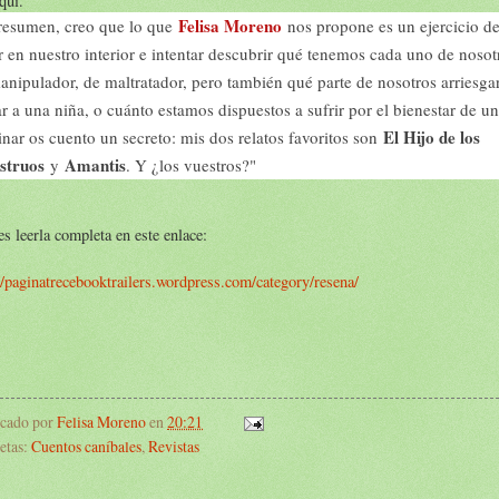
quí.
Felisa Moreno
resumen, creo que lo que
nos propone es un ejercicio d
r en nuestro interior e intentar descubrir qué tenemos cada uno de nosot
anipulador, de maltratador, pero también qué parte de nosotros arriesgar
ar a una niña, o cuánto estamos dispuestos a sufrir por el bienestar de un
El Hijo de los
inar os cuento un secreto: mis dos relatos favoritos son
struos
Amantis
y
. Y ¿los vuestros?"
s leerla completa en este enlace:
//paginatrecebooktrailers.wordpress.com/category/resena/
icado por
Felisa Moreno
en
20:21
etas:
Cuentos caníbales
,
Revistas