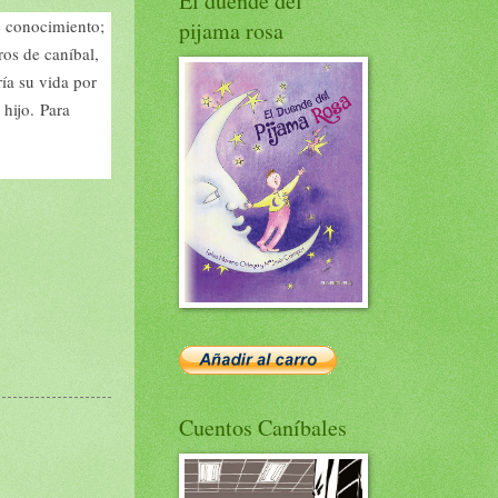
El duende del
e conocimiento;
pijama rosa
ros de caníbal,
ía su vida por
 hijo. Para
Cuentos Caníbales