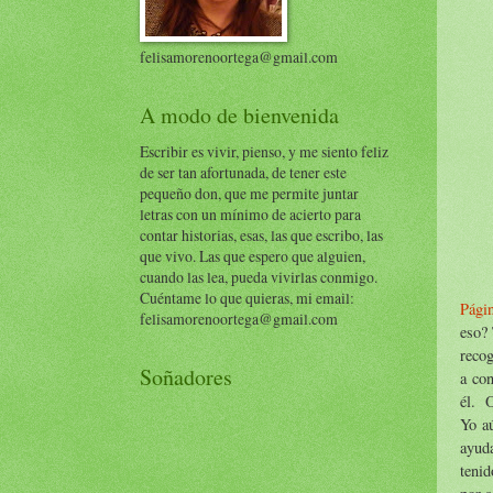
felisamorenoortega@gmail.com
A modo de bienvenida
Escribir es vivir, pienso, y me siento feliz
de ser tan afortunada, de tener este
pequeño don, que me permite juntar
letras con un mínimo de acierto para
contar historias, esas, las que escribo, las
que vivo. Las que espero que alguien,
cuando las lea, pueda vivirlas conmigo.
Cuéntame lo que quieras, mi email:
Pági
felisamorenoortega@gmail.com
eso? 
recog
Soñadores
a con
él. O
Yo a
ayud
tenid