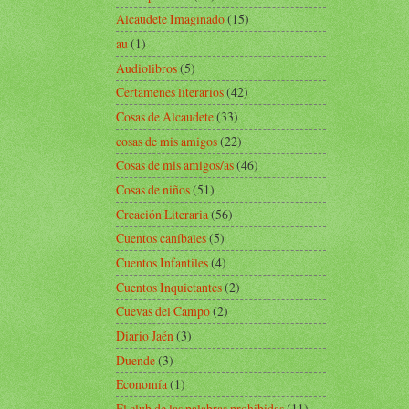
Alcaudete Imaginado
(15)
au
(1)
Audiolibros
(5)
Certámenes literarios
(42)
Cosas de Alcaudete
(33)
cosas de mis amigos
(22)
Cosas de mis amigos/as
(46)
Cosas de niños
(51)
Creación Literaria
(56)
Cuentos caníbales
(5)
Cuentos Infantiles
(4)
Cuentos Inquietantes
(2)
Cuevas del Campo
(2)
Diario Jaén
(3)
Duende
(3)
Economía
(1)
El club de las palabras prohibidas
(11)