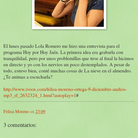
El lunes pasado Lola Romero me hizo una entrevista para el
programa Hoy por Hoy Jaén. La primera idea era grabarla con
tranquilidad, pero por unos problemillas que tuve al final la hicimos
en directo y yo con los nervios un poco destemplados. A pesar de
todo, estuvo bien, conté muchas cosas de La nieve en el almendro.
¿Te animas a escucharla?
http://www.ivoox.com/felisa-moreno-ortega-9-diciembre-audios-
mp3_rf_2632324_1.html?autoplay=1
#
Felisa Moreno
en
23:09
3 comentarios: