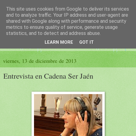
This site uses cookies from Google to deliver its services
El sueño de las palabras
and to analyze traffic. Your IP address and user-agent are
shared with Google along with performance and security
metrics to ensure quality of service, generate usage
PÁGINA LITERARIA DE FELISA MORENO
statistics, and to detect and address abuse.
LEARN MORE
GOT IT
▼
viernes, 13 de diciembre de 2013
Entrevista en Cadena Ser Jaén