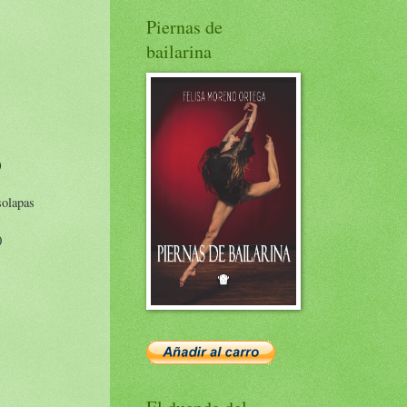
Piernas de
bailarina
)
solapas
0