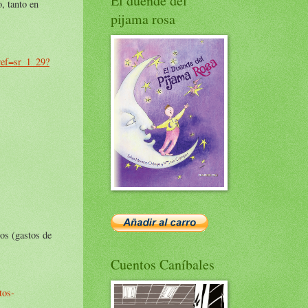
El duende del
o, tanto en
pijama rosa
ref=sr_1_29?
ros (gastos de
Cuentos Caníbales
tos-