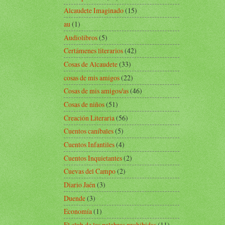
Alcaudete Imaginado
(15)
au
(1)
Audiolibros
(5)
Certámenes literarios
(42)
Cosas de Alcaudete
(33)
cosas de mis amigos
(22)
Cosas de mis amigos/as
(46)
Cosas de niños
(51)
Creación Literaria
(56)
Cuentos caníbales
(5)
Cuentos Infantiles
(4)
Cuentos Inquietantes
(2)
Cuevas del Campo
(2)
Diario Jaén
(3)
Duende
(3)
Economía
(1)
El club de las palabras prohibidas
(11)