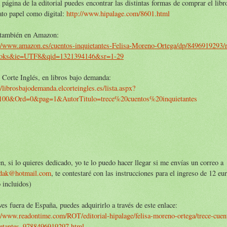
 página de la editorial puedes encontrar las distintas formas de comprar el libr
to papel como digital:
http://www.hipalage.com/8601.html
 también en Amazon:
://www.amazon.es/cuentos-inquietantes-Felisa-Moreno-Ortega/dp/8496919293/
oks&ie=UTF8&qid=1321394146&sr=1-29
 Corte Inglés, en libros bajo demanda:
//librosbajodemanda.elcorteingles.es/lista.aspx?
100&Ord=0&pag=1&AutorTitulo=trece%20cuentos%20inquietantes
n, si lo quieres dedicado, yo te lo puedo hacer llegar si me envías un correo a
idak@hotmail.com
, te contestaré con las instrucciones para el ingreso de 12 eu
 incluidos)
ves fuera de España, puedes adquirirlo a través de este enlace:
//www.readontime.com/ROT/editorial-hipalage/felisa-moreno-ortega/trece-cuen
ietantes_9788496919297.html