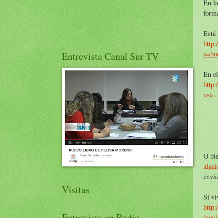
En la
forma
Está
http
s=bo
Entrevista Canal Sur TV
En el
http:
usa=
O bie
alga
envío
Visitas
Si vi
http:
Entrevista en Radio
inqu