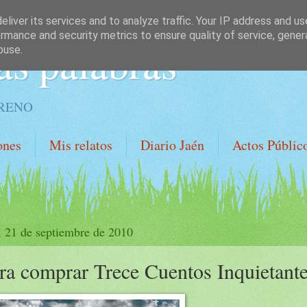
liver its services and to analyze traffic. Your IP address and u
rmance and security metrics to ensure quality of service, gene
as palabras
buse.
ORENO
ones
Mis relatos
Diario Jaén
Actos Públic
, 21 de septiembre de 2010
ra comprar Trece Cuentos Inquietant