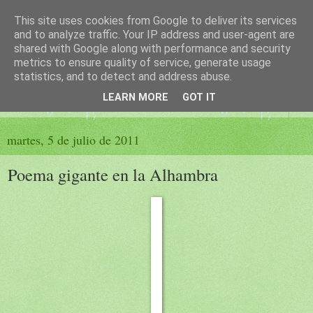
This site uses cookies from Google to deliver its services
El sueño de las palabras
and to analyze traffic. Your IP address and user-agent are
shared with Google along with performance and security
metrics to ensure quality of service, generate usage
PÁGINA LITERARIA DE FELISA MORENO
statistics, and to detect and address abuse.
LEARN MORE
GOT IT
▼
martes, 5 de julio de 2011
Poema gigante en la Alhambra