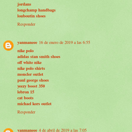
jordans
longchamp handbags
louboutin shoes
Responder
yanmaneee
16 de enero de 2019 a las 6:55
nike polo
adidas stan smith shoes
off white nike
nike polo shirts
moncler outlet
paul george shoes
yeezy boost 350
lebron 15
cat boots
michael kors outlet
Responder
yanmaneee
4 de abril de 2019 a las 7:05