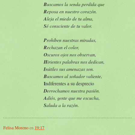
B
uscamos la senda perdida que
R
eposa en nuestro corazón.
A
leja el miedo de tu alma,
S
é consciente de tu valor.
P
rohíben nuestras miradas,
R
echazan el color,
O
scuros ojos nos observan,
H
irientes palabras nos dedican,
I
nútiles sus amenazas son.
B
uscamos al soñador valiente,
I
ndiferentes a su desprecio
D
errochamos nuestra pasión.
A
diós, gente que me escucha,
S
aluda a la razón.
Felisa Moreno
en
19:17