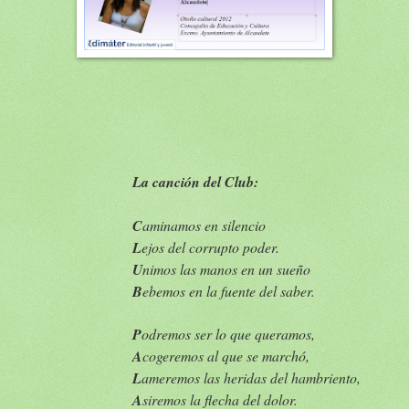
La canción del Club:
C
aminamos en silencio
L
ejos del corrupto poder.
U
nimos las manos en un sueño
B
ebemos en la fuente del saber.
P
odremos ser lo que queramos,
A
cogeremos al que se marchó,
L
ameremos las heridas del hambriento,
A
siremos la flecha del dolor.