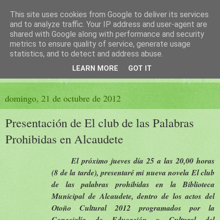
This site uses cookies from Google to deliver its services
El sueño de las palabras
and to analyze traffic. Your IP address and user-agent are
shared with Google along with performance and security
metrics to ensure quality of service, generate usage
PÁGINA LITERARIA DE FELISA MORENO
statistics, and to detect and address abuse.
LEARN MORE
GOT IT
▼
domingo, 21 de octubre de 2012
Presentación de El club de las Palabras
Prohibidas en Alcaudete
El próximo jueves día 25 a las 20,00 horas
(8 de la tarde), presentaré mi nueva novela El club
de las palabras prohibidas en la Biblioteca
Municipal de Alcaudete, dentro de los actos del
Otoño Cultural 2012 programados por la
Concejalía de Educación y Cultural del