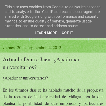
This site uses cookies from Google to deliver its services
El sueño de las palabras
and to analyze traffic. Your IP address and user-agent are
shared with Google along with performance and security
metrics to ensure quality of service, generate usage
PÁGINA LITERARIA DE FELISA MORENO
statistics, and to detect and address abuse.
LEARN MORE
GOT IT
▼
viernes, 20 de septiembre de 2013
Artículo Diario Jaén: ¿Apadrinar
universitarios?
¿Apadrinar universitarios?
En los últimos días se ha hablado mucho de la propuesta
de la rectora de la Universidad de Málaga en la que
plantea la posibilidad de que empresas y particulares