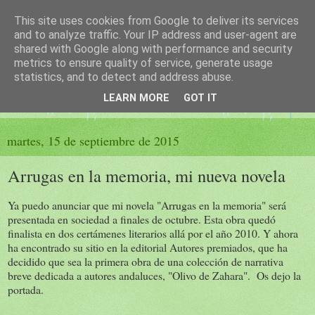
This site uses cookies from Google to deliver its services
El sueño de las palabras
and to analyze traffic. Your IP address and user-agent are
shared with Google along with performance and security
metrics to ensure quality of service, generate usage
PÁGINA LITERARIA DE FELISA MORENO
statistics, and to detect and address abuse.
LEARN MORE
GOT IT
▼
martes, 15 de septiembre de 2015
Arrugas en la memoria, mi nueva novela
Ya puedo anunciar que mi novela "Arrugas en la memoria" será
presentada en sociedad a finales de octubre. Esta obra quedó
finalista en dos certámenes literarios allá por el año 2010. Y ahora
ha encontrado su sitio en la editorial Autores premiados, que ha
decidido que sea la primera obra de una colección de narrativa
breve dedicada a autores andaluces, "Olivo de Zahara". Os dejo la
portada.