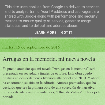
This site uses cookies from Google to deliver its services
El sueño de las palabras
and to analyze traffic. Your IP address and user-agent are
shared with Google along with performance and security
metrics to ensure quality of service, generate usage
PÁGINA LITERARIA DE FELISA MORENO
statistics, and to detect and address abuse.
LEARN MORE
GOT IT
▼
martes, 15 de septiembre de 2015
Arrugas en la memoria, mi nueva novela
Ya puedo anunciar que mi novela "Arrugas en la memoria" será
presentada en sociedad a finales de octubre. Esta obra quedó
finalista en dos certámenes literarios allá por el año 2010. Y ahora
ha encontrado su sitio en la editorial Autores premiados, que ha
decidido que sea la primera obra de una colección de narrativa
breve dedicada a autores andaluces, "Olivo de Zahara". Os dejo la
portada.