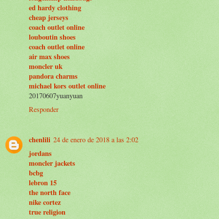
ed hardy clothing
cheap jerseys
coach outlet online
louboutin shoes
coach outlet online
air max shoes
moncler uk
pandora charms
michael kors outlet online
20170607yuanyuan
Responder
chenlili
24 de enero de 2018 a las 2:02
jordans
moncler jackets
bcbg
lebron 15
the north face
nike cortez
true religion