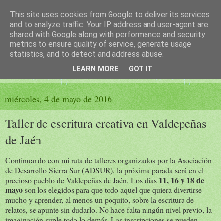
This site uses cookies from Google to deliver its services
El sueño de las palabras
and to analyze traffic. Your IP address and user-agent are
shared with Google along with performance and security
metrics to ensure quality of service, generate usage
PÁGINA LITERARIA DE FELISA MORENO
statistics, and to detect and address abuse.
LEARN MORE
GOT IT
▼
miércoles, 4 de mayo de 2016
Taller de escritura creativa en Valdepeñas
de Jaén
Continuando con mi ruta de talleres organizados por la Asociación
de Desarrollo Sierra Sur (ADSUR), la próxima parada será en el
11, 16 y 18 de
precioso pueblo de Valdepeñas de Jaén. Los días
mayo
son los elegidos para que todo aquel que quiera divertirse
mucho y aprender, al menos un poquito, sobre la escritura de
relatos, se apunte sin dudarlo. No hace falta ningún nivel previo, la
imaginación suple todo lo demás. Las inscripciones se pueden