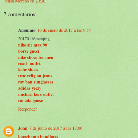
Felisa Moreno
en
20:30
7 comentarios:
Anónimo
16 de enero de 2017 a las 9:54
20170116meiqing
nike air max 90
borse gucci
nike shoes for men
coach outlet
kobe shoes
true religion jeans
ray ban sunglasses
adidas yeezy
michael kors outlet
canada goose
Responder
John
7 de junio de 2017 a las 17:06
longchamp handbags