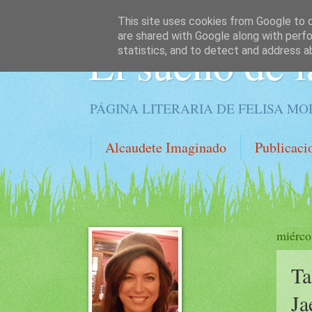
This site uses cookies from Google to de
are shared with Google along with perfo
El sueño de l
statistics, and to detect and address a
PÁGINA LITERARIA DE FELISA M
Alcaudete Imaginado
Publicaci
miérco
Ta
Ja