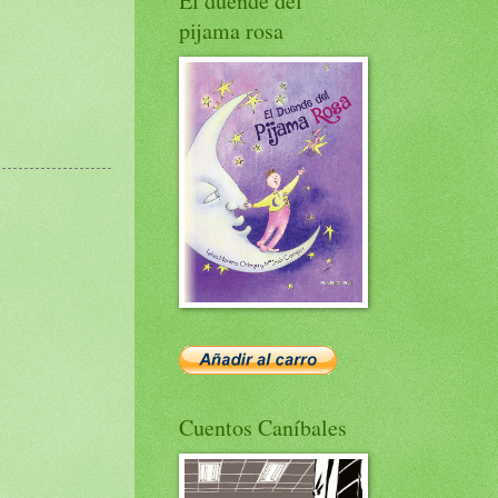
El duende del
pijama rosa
Cuentos Caníbales