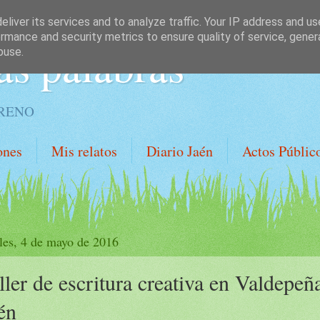
liver its services and to analyze traffic. Your IP address and u
rmance and security metrics to ensure quality of service, gene
as palabras
buse.
ORENO
ones
Mis relatos
Diario Jaén
Actos Públic
les, 4 de mayo de 2016
ller de escritura creativa en Valdepeñ
én