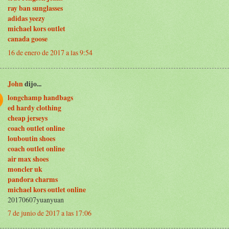
ray ban sunglasses
adidas yeezy
michael kors outlet
canada goose
16 de enero de 2017 a las 9:54
John
dijo...
longchamp handbags
ed hardy clothing
cheap jerseys
coach outlet online
louboutin shoes
coach outlet online
air max shoes
moncler uk
pandora charms
michael kors outlet online
20170607yuanyuan
7 de junio de 2017 a las 17:06