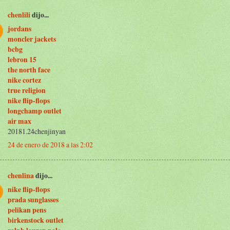
chenlili
dijo...
jordans
moncler jackets
bcbg
lebron 15
the north face
nike cortez
true religion
nike flip-flops
longchamp outlet
air max
20181.24chenjinyan
24 de enero de 2018 a las 2:02
chenlina
dijo...
nike flip-flops
prada sunglasses
pelikan pens
birkenstock outlet