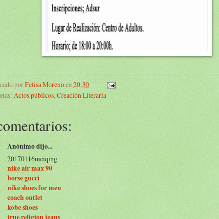
icado por
Felisa Moreno
en
20:30
etas:
Actos públicos
,
Creación Literaria
comentarios:
Anónimo dijo...
20170116meiqing
nike air max 90
borse gucci
nike shoes for men
coach outlet
kobe shoes
true religion jeans