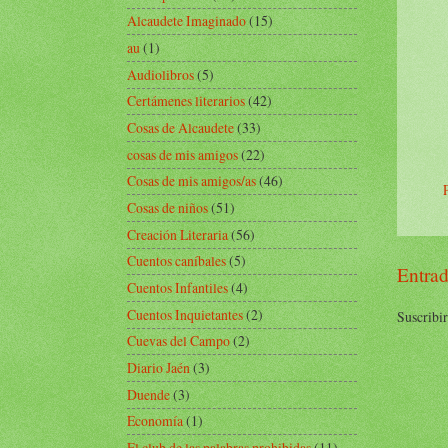
Alcaudete Imaginado
(15)
au
(1)
Audiolibros
(5)
Certámenes literarios
(42)
Cosas de Alcaudete
(33)
cosas de mis amigos
(22)
Cosas de mis amigos/as
(46)
Cosas de niños
(51)
Creación Literaria
(56)
Cuentos caníbales
(5)
Entrad
Cuentos Infantiles
(4)
Cuentos Inquietantes
(2)
Suscribir
Cuevas del Campo
(2)
Diario Jaén
(3)
Duende
(3)
Economía
(1)
El club de las palabras prohibidas
(11)