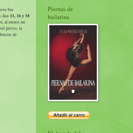
Piernas de
erra Sur
11, 16 y 18
s días
bailarina
er, al menos un
vel previo, la
dencias de