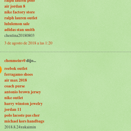
ralph lauren polo
air jordan 8
nike factory store
ralph lauren outlet
lululemon sale
adidas stan smith
chenlina20180803
3 de agosto de 2018 a las 1:20
chenmeinv0
dijo...
reebok outlet
ferragamo shoes
air max 2018
coach purse
antonio brown jersey
nike outlet
harry winston jewelry
jordan 11
polo lacoste pas cher
michael kors handbags
2018.8.24xukaimin