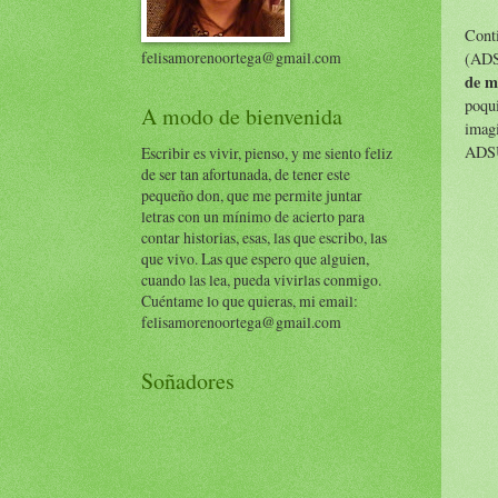
Conti
felisamorenoortega@gmail.com
(ADS
de 
poqui
A modo de bienvenida
imagi
ADSUR
Escribir es vivir, pienso, y me siento feliz
de ser tan afortunada, de tener este
pequeño don, que me permite juntar
letras con un mínimo de acierto para
contar historias, esas, las que escribo, las
que vivo. Las que espero que alguien,
cuando las lea, pueda vivirlas conmigo.
Cuéntame lo que quieras, mi email:
felisamorenoortega@gmail.com
Soñadores