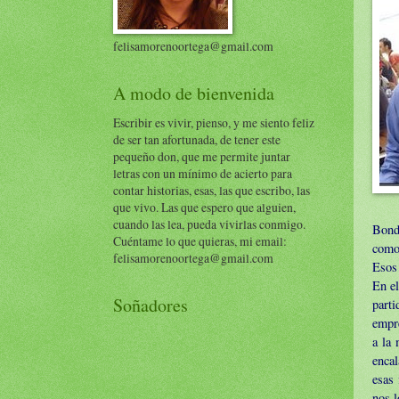
felisamorenoortega@gmail.com
A modo de bienvenida
Escribir es vivir, pienso, y me siento feliz
de ser tan afortunada, de tener este
pequeño don, que me permite juntar
letras con un mínimo de acierto para
contar historias, esas, las que escribo, las
que vivo. Las que espero que alguien,
cuando las lea, pueda vivirlas conmigo.
Bonda
Cuéntame lo que quieras, mi email:
como 
felisamorenoortega@gmail.com
Esos 
En el
Soñadores
part
empre
a la 
encal
esas 
nos l