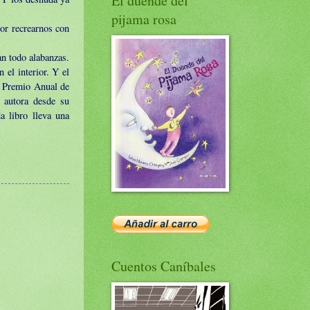
El duende del
pijama rosa
por recrearnos con
an todo alabanzas.
el interior. Y el
I Premio Anual de
a autora desde su
a libro lleva una
Cuentos Caníbales