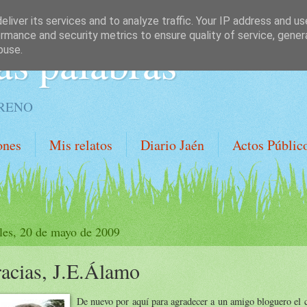
liver its services and to analyze traffic. Your IP address and u
rmance and security metrics to ensure quality of service, gene
as palabras
buse.
ORENO
ones
Mis relatos
Diario Jaén
Actos Públic
les, 20 de mayo de 2009
acias, J.E.Álamo
De nuevo por aquí para agradecer a un amigo bloguero el 