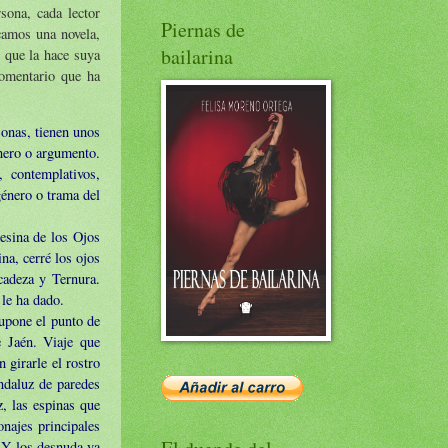
sona, cada lector
Piernas de
camos una novela,
bailarina
r que la hace suya
comentario que ha
onas, tienen unos
nero o argumento.
, contemplativos,
 género o trama del
esina de los Ojos
na, cerré los ojos
cadeza y Ternura.
 le ha dado.
supone el punto de
e Jaén. Viaje que
 girarle el rostro
andaluz de paredes
, las espinas que
onajes principales
. Y los desnuda ya