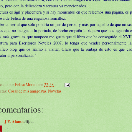
eo, pero con la delicadeza y ternura ya mencionados.
ctura es ágil y placentera y si hay momentos en que releemos una página, es 
osa de Felisa de una engañosa sencillez.
bro a leer al que sólo pondría un par de peros, y más por aquello de que no se
s que no me gusta la portada, de hecho empaña la riqueza que nos aguarda en 
 y más grave, es que tampoco me gusta que el libro que ha conseguido el XVI
ratura para Escritores Noveles 2007, lo tenga que vender personalmente l
ífico
blog
que os animo a visitar. Claro que la ventaja de esto es que cad
atoria personalizada."
icado por
Felisa Moreno
en
22:58
etas:
Cosas de mis amigos/as
,
Novelas
comentarios:
J.E. Alamo
dijo...
;-)