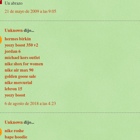
Un abrazo
21 de mayo de 2009 a las 9:05
Unknown
dijo...
hermes birkin
yeezy boost 350 v2
jordan 6
michael kors outlet
nike shox for women
nike air max 90
golden goose sale
nike mercurial
lebron 15
yeezy boost
6 de agosto de 2018 a las 4:23
Unknown
dijo...
nike roshe
bape hoodie