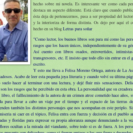
hecho sobre mi novela. Es interesante ver como cada per
destaca un aspecto diferente. Está claro que cuando publi
ésta deja de pertenecernos, pasa a ser propiedad del lecto
y la interioriza de forma distinta. Os dejo por aquí el 
hecho en su blog
Letras para soñar
"Como lector, los buenos libros son para mí como las pers
rasgos que los hacen únicos, independientemente de su gé
Así cuento con libros osados, extrovertidos, intimistas
transgresores, etc. E insisto que todo ello sin entrar en el
escrito.
Y esto me lleva a Felisa Moreno Ortega, autora de La As
dosos. Acabo de leer esta pequeña joya literaria y cuando volví su última pági
suelo hacer al terminar con una lectura, y dejé fluir mis sensaciones. Deli
son los rasgos que he percibido en esta obra. La personalidad que su creadora
 libro, el falllecimiento de la autora de un crimen atroz cometido hace años, 
ida para llevar a cabo un viaje por el tiempo y el espacio de las tierras d
nden también los distintos personajes que nos acompañan en este periplo. Sin
miseria ni caer en el tópico, Felisa entra con fuerza y decisión en el pueblo 
adas y floridas para expresar su propia añoranza aunque denunciando a la vez
flores ocultan a la mirada del viandante, sobre todo si es de fuera. A los pers
os presenta con delicadeza, como si fueran amigos a los que fuera a desnudar