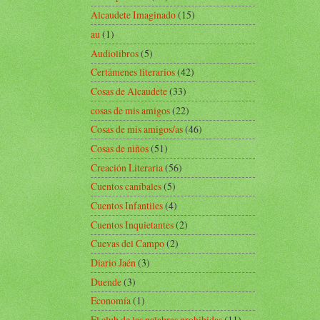
Alcaudete Imaginado
(15)
au
(1)
Audiolibros
(5)
Certámenes literarios
(42)
Cosas de Alcaudete
(33)
cosas de mis amigos
(22)
Cosas de mis amigos/as
(46)
Cosas de niños
(51)
Creación Literaria
(56)
Cuentos caníbales
(5)
Cuentos Infantiles
(4)
Cuentos Inquietantes
(2)
Cuevas del Campo
(2)
Diario Jaén
(3)
Duende
(3)
Economía
(1)
El club de las palabras prohibidas
(11)