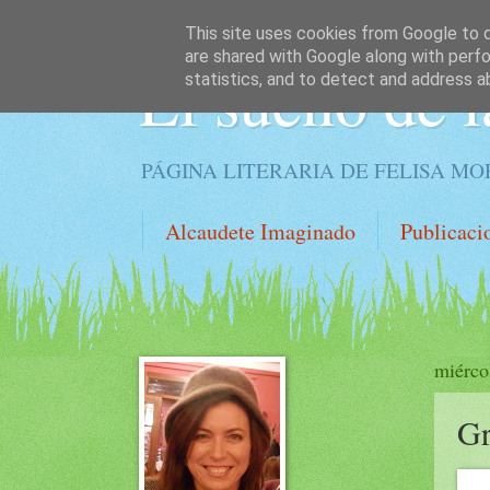
This site uses cookies from Google to de
are shared with Google along with perfo
El sueño de l
statistics, and to detect and address a
PÁGINA LITERARIA DE FELISA M
Alcaudete Imaginado
Publicaci
miérco
Gr