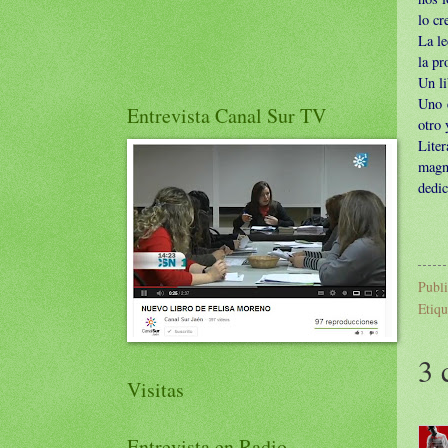
lo cr
La le
la pr
Un li
Uno e
Entrevista Canal Sur TV
otro
Lite
magn
dedic
Publ
Etiqu
3 
Visitas
Entrevista en Radio