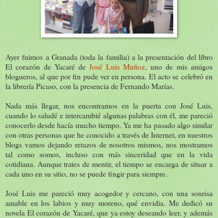
Ayer fuimos a Granada (toda la familia) a la presentación del libro
El corazón de Yacaré de
José Luis Muñoz
, uno de mis amigos
blogueros, al que por fin pude ver en persona. El acto se celebró en
la librería Picaso, con la presencia de Fernando Marías.
Nada más llegar, nos encontramos en la puerta con José Luis,
cuando lo saludé e intercambié algunas palabras con él, me pareció
conocerlo desde hacía mucho tiempo. Ya me ha pasado algo similar
con otras personas que he conocido a través de Internet, en nuestros
blogs vamos dejando retazos de nosotros mismos, nos mostramos
tal como somos, incluso con más sinceridad que en la vida
cotidiana. Aunque trates de mentir, el tiempo se encarga de situar a
cada uno en su sitio, no se puede fingir para siempre.
José Luis me pareció muy acogedor y cercano, con una sonrisa
amable en los labios y muy moreno, qué envidia. Me dedicó su
novela El corazón de Yacaré, que ya estoy deseando leer, y además