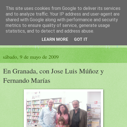
This site uses cookies from Google to deliver its services
El sueño de las palabras
and to analyze traffic. Your IP address and user-agent are
shared with Google along with performance and security
metrics to ensure quality of service, generate usage
PÁGINA LITERARIA DE FELISA MORENO
statistics, and to detect and address abuse.
LEARN MORE
GOT IT
▼
sábado, 9 de mayo de 2009
En Granada, con Jose Luis Múñoz y
Fernando Marías