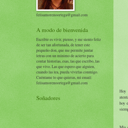
felisamorenoortega@gmail.com
A modo de bienvenida
Escribir es vivir, pienso, y me siento feliz
de ser tan afortunada, de tener este
pequeño don, que me permite juntar
letras con un mínimo de acierto para
contar historias, esas, las que escribo, las
que vivo. Las que espero que alguien,
cuando las lea, pueda vivirlas conmigo.
Cuéntame lo que quieras, mi email:
felisamorenoortega@gmail.com
Hoy 
Soñadores
atent
hoy 
siemp
Mis c