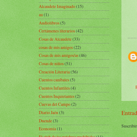
Alcaudete Imaginado
(15)
au
(1)
Audiolibros
(5)
Certámenes literarios
(42)
Cosas de Alcaudete
(33)
cosas de mis amigos
(22)
Cosas de mis amigos/as
(46)
Cosas de niños
(51)
Creación Literaria
(56)
Cuentos caníbales
(5)
Cuentos Infantiles
(4)
Cuentos Inquietantes
(2)
Cuevas del Campo
(2)
Entrad
Diario Jaén
(3)
Duende
(3)
Suscribir
Economía
(1)
El club de las palabras prohibidas
(11)