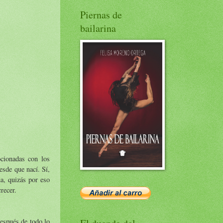
Piernas de
bailarina
cionadas con los
esde que nací. Sí,
a, quizás por eso
recer.
después de todo lo