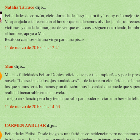
Natàlia Tàrraco
dijo...
Felicidades de corazón, cielo. Jornada de alegría para tí y los tuyos, lo mejor te
Va aparejada esta fecha con el horror que no debemos olvidar jamás, un recuer
víctimas, y queda la amargura de ver que estas cosas siguen ocurriendo, hombr
el hombre, apoyo a Mar.
Besitooo cariñoso de una virgo para una piscis.
11 de marzo de 2010 a las 12:41
Man
dijo...
Muchas felicidades Felisa: Dobles felicidades; por tu cumpleaños y por la pres
novela “La asesina de los ojos bondadosos”… de la tercera efeméride nos lam
los que somos seres humanos y un día sabremos la verdad que puede que super
realidad inenarrable en una novela.
Te sigo en silencio pero hoy tenía que salir para poder enviarte un beso de felic
11 de marzo de 2010 a las 14:53
CARMEN ANDÚJAR
dijo...
Felicidades Felisa. Desde luego es una fatídica coincidencia; pero no tenemos 
la tristeza nos invada, y nsi se puede se ha de luchar para tener un mundo mejor