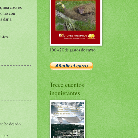
, una cosa es
í como con
a dar a
istes.
10€ +2€ de gastos de envío
Trece cuentos
inquietantes
 te he dejado
n paz.