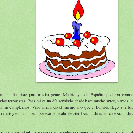
es un día triste para mucha gente. Madrid y toda España quedaron conmo
ados terroristas. Para mí es un día señalado desde hace mucho antes, vamos, d
es mi cumpleaños. Vine al mundo el mismo año que el hombre llegó a la lun
re estoy en las nubes, por eso no acabo de aterrizar, ni de echar cabeza, ni de c
umpleaños infantiles solían estar pasados por agua, sin embargo, esta vez , 