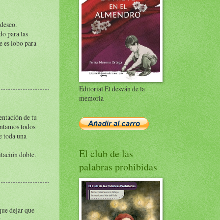
 deseo.
do para las
e es lobo para
Editorial El desván de la
memoria
entación de tu
entamos todos
e toda una
El club de las
itación doble.
palabras prohibidas
que dejar que
.