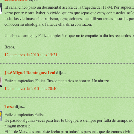
El canal cinco pasó un documental acerca de la tragedia del 11-M. Por supuesto
verlo por tv y otra, haberlo vivido, quiero que sepas que estoy con ustedes, as
todas las víctimas del terrorismo, agrupaciones que utilizan armas absurdas par
conoccer su ideología, o falta de ella, diría con razón.
Un abrazo, amiga, y Feliz cumpleaños, que no te empañe tu día los recuerdos tr
Besos,
12 de marzo de 2010 a las 15:21
José Miguel Domínguez Leal
dijo...
Feliz cumpleaños, Felisa. Tus comentarios te honran. Un abrazo.
12 de marzo de 2010 a las 20:40
Tessa
dijo...
Feliz cumpleaños Felisa!
He pasado algunas veces para leer tu blog, pero siempre por falta de tiempo no
ningun mensaje.
El 11 de Marzo es una triste fecha para todas las personas que deseamos vivir e