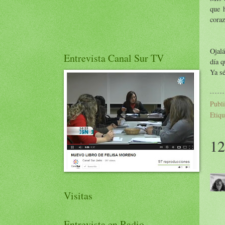
que h
coraz
Ojalá
Entrevista Canal Sur TV
día 
Ya sé
Publ
Etiqu
12
Visitas
Entrevista en Radio