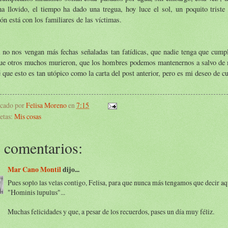
a llovido, el tiempo ha dado una tregua, hoy luce el sol, un poquito triste 
ón está con los familiares de las víctimas.
 no nos vengan más fechas señaladas tan fatídicas, que nadie tenga que cump
que otros muchos murieron, que los hombres podemos mantenernos a salvo de
 que esto es tan utópico como la carta del post anterior, pero es mi deseo de 
icado por
Felisa Moreno
en
7:15
etas:
Mis cosas
 comentarios:
Mar Cano Montil
dijo...
Pues soplo las velas contigo, Felisa, para que nunca más tengamos que decir aq
"Hominis lupulus"...
Muchas felicidades y que, a pesar de los recuerdos, pases un día muy féliz.