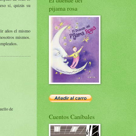
El duende del
eso sí, quizás su
pijama rosa
lir años el mismo
 nosotros mismos.
cumpleaños.
uello de
Cuentos Caníbales