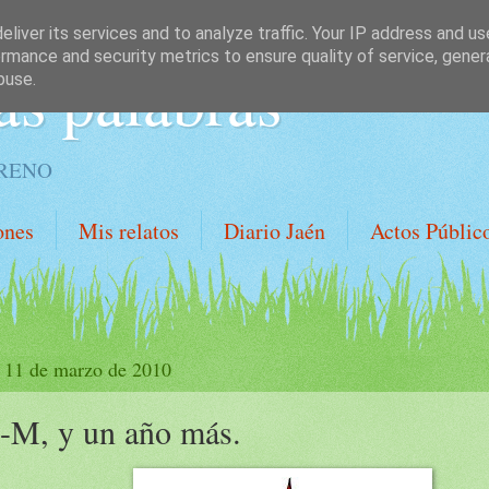
liver its services and to analyze traffic. Your IP address and u
rmance and security metrics to ensure quality of service, gene
as palabras
buse.
ORENO
ones
Mis relatos
Diario Jaén
Actos Públic
, 11 de marzo de 2010
-M, y un año más.