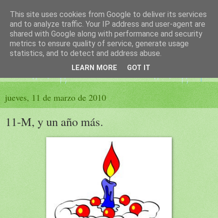
This site uses cookies from Google to deliver its services
El sueño de las palabras
and to analyze traffic. Your IP address and user-agent are
shared with Google along with performance and security
metrics to ensure quality of service, generate usage
PÁGINA LITERARIA DE FELISA MORENO
statistics, and to detect and address abuse.
LEARN MORE
GOT IT
▼
jueves, 11 de marzo de 2010
11-M, y un año más.