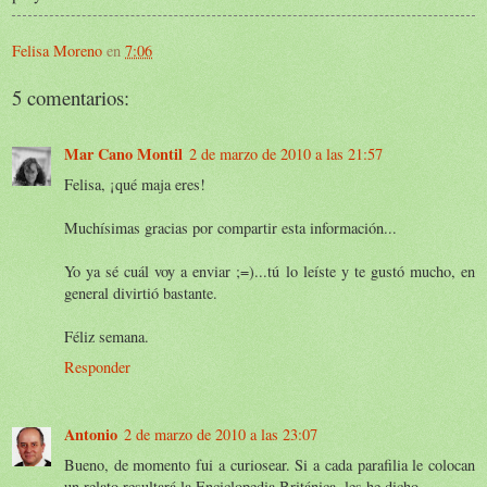
Felisa Moreno
en
7:06
5 comentarios:
Mar Cano Montil
2 de marzo de 2010 a las 21:57
Felisa, ¡qué maja eres!
Muchísimas gracias por compartir esta información...
Yo ya sé cuál voy a enviar ;=)...tú lo leíste y te gustó mucho, en
general divirtió bastante.
Féliz semana.
Responder
Antonio
2 de marzo de 2010 a las 23:07
Bueno, de momento fui a curiosear. Si a cada parafilia le colocan
un relato resultará la Enciclopedia Británica, les he dicho.