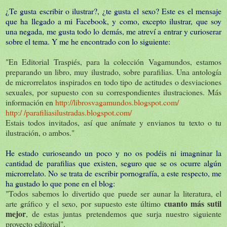
¿Te gusta escribir o ilustrar?, ¿te gusta el sexo? Este es el mensaje
que ha llegado a mi Facebook, y como, excepto ilustrar, que soy
una negada, me gusta todo lo demás, me atreví a entrar y curioserar
sobre el tema. Y me he encontrado con lo siguiente:
"En Editorial Traspiés, para la colección Vagamundos, estamos
preparando un libro, muy ilustrado, sobre parafilias. Una antología
de microrrelatos inspirados en todo tipo de actitudes o desviaciones
sexuales, por supuesto con su correspondientes ilustraciones. Más
información en
http://librosvagamundos.blogspot.com/
http:/ /parafiliasilustradas.blogspot.com/
Estais todos invitados, así que anímate y envianos tu texto o tu
ilustración, o ambos."
He estado curioseando un poco y no os podéis ni imagninar la
cantidad de parafilias que existen, seguro que se os ocurre algún
microrrelato. No se trata de escribir pornografía, a este respecto, me
ha gustado lo que pone en el blog:
"Todos sabemos lo divertido que puede ser aunar la literatura, el
cuanto más sutil
arte gráfico y el sexo, por supuesto este último
mejor
, de estas juntas pretendemos que surja nuestro siguiente
proyecto editorial".