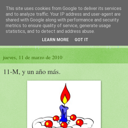
This site uses cookies from Google to deliver its services
El sueño de las palabras
and to analyze traffic. Your IP address and user-agent are
shared with Google along with performance and security
metrics to ensure quality of service, generate usage
PÁGINA LITERARIA DE FELISA MORENO
statistics, and to detect and address abuse.
LEARN MORE
GOT IT
▼
jueves, 11 de marzo de 2010
11-M, y un año más.