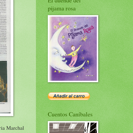
El duende del
pijama rosa
Cuentos Caníbales
ria Marchal