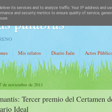
liver its services and to analyze traffic. Your IP address and u
rmance and security metrics to ensure quality of service, gene
as palabras
buse.
ORENO
ones
Mis relatos
Diario Jaén
Actos Públic
 7 de noviembre de 2011
antis: Tercer premio del Certamen d
ario Ideal