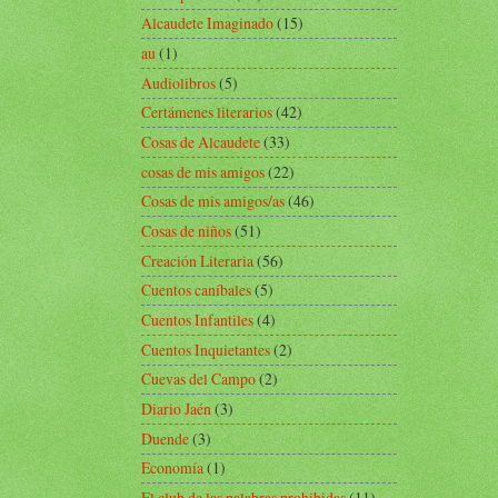
Alcaudete Imaginado
(15)
au
(1)
Audiolibros
(5)
Certámenes literarios
(42)
Cosas de Alcaudete
(33)
cosas de mis amigos
(22)
Cosas de mis amigos/as
(46)
Cosas de niños
(51)
Creación Literaria
(56)
Cuentos caníbales
(5)
Cuentos Infantiles
(4)
Cuentos Inquietantes
(2)
Cuevas del Campo
(2)
Diario Jaén
(3)
Duende
(3)
Economía
(1)
El club de las palabras prohibidas
(11)