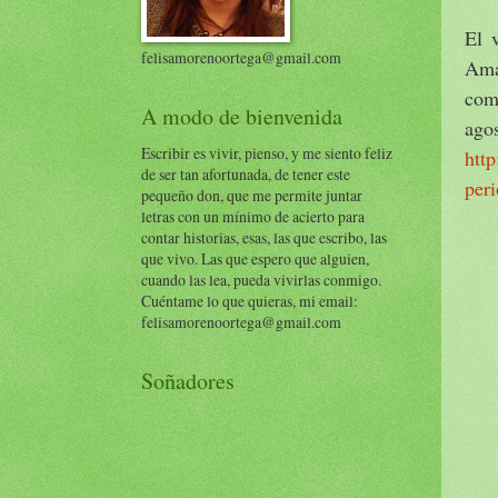
El 
felisamorenoortega@gmail.com
Ama
com
A modo de bienvenida
agos
Escribir es vivir, pienso, y me siento feliz
http
de ser tan afortunada, de tener este
peri
pequeño don, que me permite juntar
letras con un mínimo de acierto para
contar historias, esas, las que escribo, las
que vivo. Las que espero que alguien,
cuando las lea, pueda vivirlas conmigo.
Cuéntame lo que quieras, mi email:
felisamorenoortega@gmail.com
Soñadores