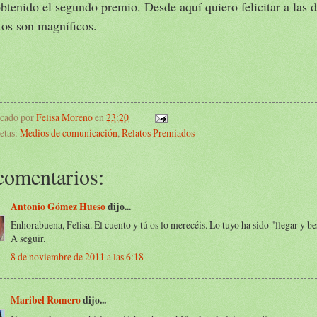
btenido el segundo premio. Desde aquí quiero felicitar a las 
tos son magníficos.
icado por
Felisa Moreno
en
23:20
etas:
Medios de comunicación
,
Relatos Premiados
comentarios:
Antonio Gómez Hueso
dijo...
Enhorabuena, Felisa. El cuento y tú os lo merecéis. Lo tuyo ha sido "llegar y bes
A seguir.
8 de noviembre de 2011 a las 6:18
Maribel Romero
dijo...