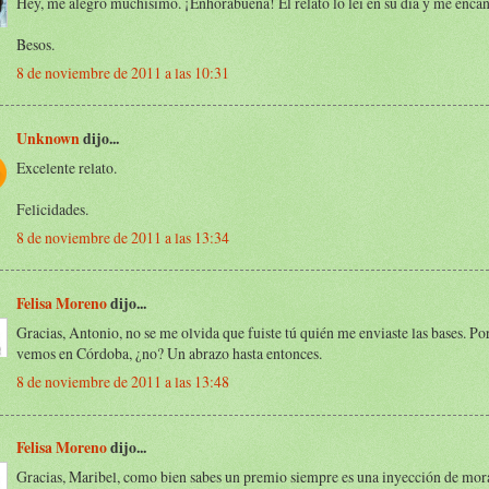
Hey, me alegro muchísimo. ¡Enhorabuena! El relato lo leí en su día y me encan
Besos.
8 de noviembre de 2011 a las 10:31
Unknown
dijo...
Excelente relato.
Felicidades.
8 de noviembre de 2011 a las 13:34
Felisa Moreno
dijo...
Gracias, Antonio, no se me olvida que fuiste tú quién me enviaste las bases. Por
vemos en Córdoba, ¿no? Un abrazo hasta entonces.
8 de noviembre de 2011 a las 13:48
Felisa Moreno
dijo...
Gracias, Maribel, como bien sabes un premio siempre es una inyección de mora