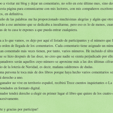
o a visitar mi blog y dejar un comentario, no sólo en este último mes, sino de
 esta página para comunicarme con mis lectores, con mis compañeros escritore
s, en definitiva.
eño de las palabras me ha proporcionado muchísimas alegrías y algún que otro
rdo a ese anónimo que se dedicaba a insultarme, pero eso es lo de menos, cua
as de tu casa te expones a que pueda entrar cualquiera.
 a lo que vamos, os dejo por aquí el listado de participantes y el número que 
 orden de llegada de los comentarios. Cada comentario tiene asignado un núm
an comentado más veces tienen, por tanto, varios números. He incluido el últ
e se hizo después de las doce, no creo que nadie se sienta perjudicado por ello
anadores serán aquellos cuyo número se aproxime más a las dos últimas cifra
o de la lotería de Navidad, es decir, mañana saldremos de dudas.
una persona le toca más de dos libros porque haya hecho varios comentarios s
á derecho a uno.
 ganador no vive en territorio español, recibirá Trece cuentos inquietantes o La
bondados en formato digital.
nador tendrá derecho a elegir en primer lugar el libro que quiere de los cuatro
ucesivamente.
te y gracias por participar!