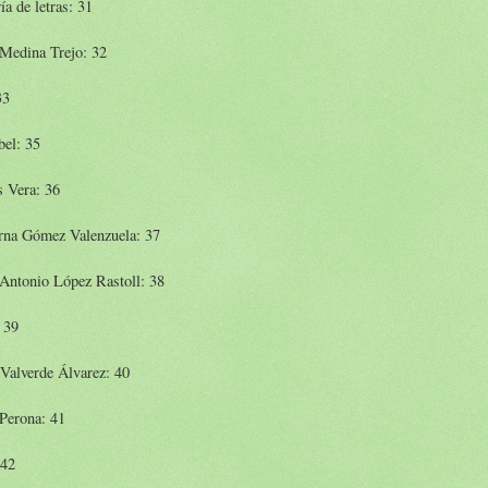
ía de letras: 31
 Medina Trejo: 32
33
bel: 35
s Vera: 36
rna Gómez Valenzuela: 37
 Antonio López Rastoll: 38
 39
Valverde Álvarez: 40
Perona: 41
 42