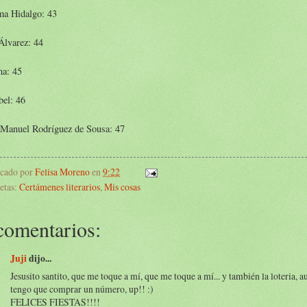
ma Hidalgo: 43
Álvarez: 44
na: 45
bel: 46
 Manuel Rodríguez de Sousa: 47
icado por
Felisa Moreno
en
9:22
etas:
Certámenes literarios
,
Mis cosas
comentarios:
Juji
dijo...
Jesusito santito, que me toque a mí, que me toque a mí... y también la loteria, 
tengo que comprar un número, up!! :)
FELICES FIESTAS!!!!