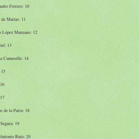
ndro Ferrero: 10
 de Marías: 11
o López Manzano: 12
bel: 13
sa Cameselle: 14
: 15
 16
 17
s de la Parra: 18
 Segura: 19
 Antonio Ruiz: 20