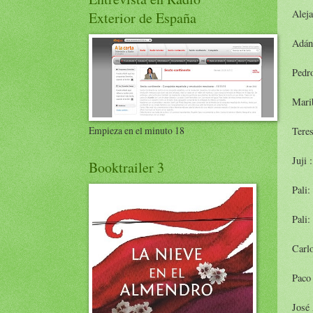
Aleja
Exterior de España
Adán
Pedr
Mari
Empieza en el minuto 18
Tere
Juji 
Booktrailer 3
Pali:
Pali:
Carlo
Paco
José