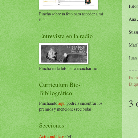
Palo
Pincha sobre la foto para acceder a mi
Ana 
ficha
Susa
Entrevista en la radio
Mari
Juan
Pincha en la foto para escucharme
Publ
Curriculum Bio-
Etiqu
Bibliográfico
3 
Pinchando
aquí
podreis encontrar los
premios y menciones recibidas.
Secciones
Actos públicos
(54)