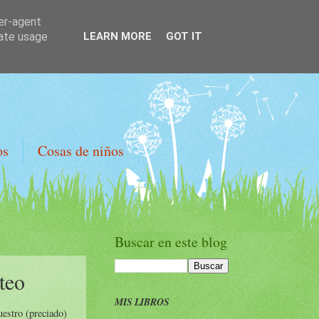
ser-agent
rate usage
LEARN MORE
GOT IT
os
Cosas de niños
Buscar en este blog
rteo
MIS LIBROS
uestro (preciado)