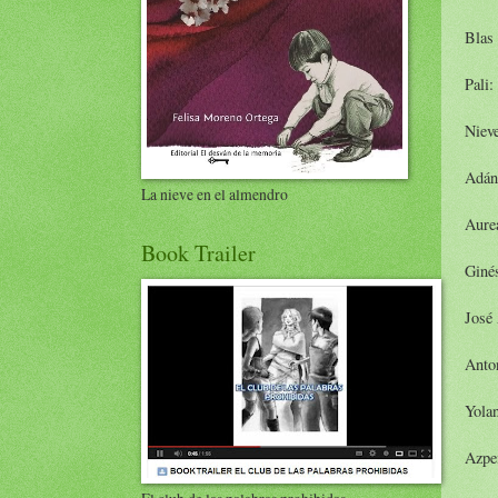
Blas
Pali:
Nieve
Adán
La nieve en el almendro
Aurea
Book Trailer
Giné
José
Anto
Yolan
Azpei