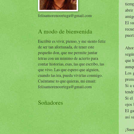
tiemp
abrir
felisamorenoortega@gmail.com
amigo
El su
recue
A modo de bienvenida
puert
Escribir es vivir, pienso, y me siento feliz
de ser tan afortunada, de tener este
Ahora
pequeño don, que me permite juntar
según
letras con un mínimo de acierto para
que h
contar historias, esas, las que escribo, las
aunqu
que vivo. Las que espero que alguien,
Los g
cuando las lea, pueda vivirlas conmigo.
premi
Cuéntame lo que quieras, mi email:
Si a 
felisamorenoortega@gmail.com
tendr
Si el
Soñadores
ojos 
El ga
así s
¡Suer