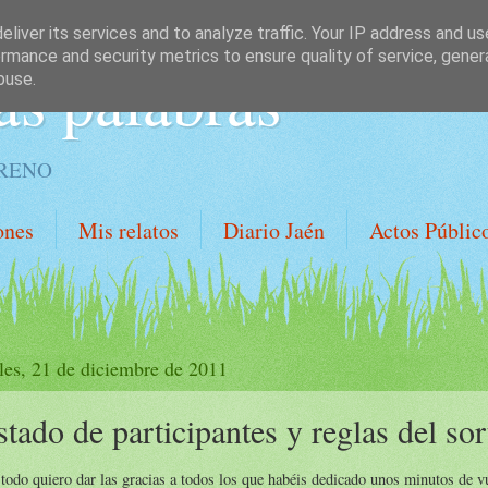
liver its services and to analyze traffic. Your IP address and u
rmance and security metrics to ensure quality of service, gene
as palabras
buse.
ORENO
ones
Mis relatos
Diario Jaén
Actos Públic
les, 21 de diciembre de 2011
stado de participantes y reglas del so
todo quiero dar las gracias a todos los que habéis dedicado unos minutos de v