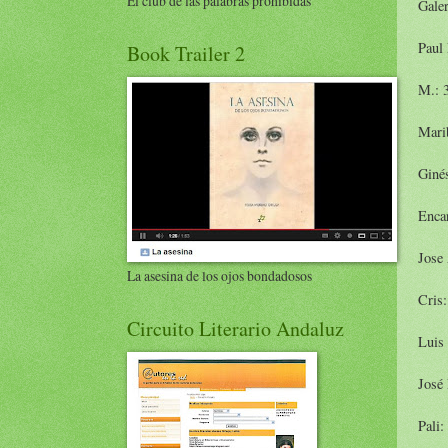
El club de las palabras prohibidas
Galer
Paul
Book Trailer 2
M.: 
Mari
Giné
Enca
Jose
La asesina de los ojos bondadosos
Cris:
Circuito Literario Andaluz
Luis 
José 
Pali: