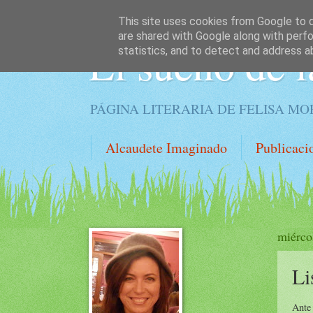
This site uses cookies from Google to de
are shared with Google along with perfo
El sueño de l
statistics, and to detect and address a
PÁGINA LITERARIA DE FELISA M
Alcaudete Imaginado
Publicaci
miérco
Li
Ante 