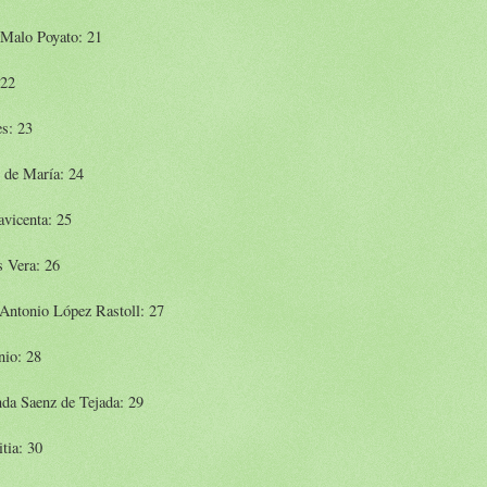
 Malo Poyato: 21
 22
s: 23
 de María: 24
vicenta: 25
s Vera: 26
 Antonio López Rastoll: 27
nio: 28
da Saenz de Tejada: 29
tia: 30