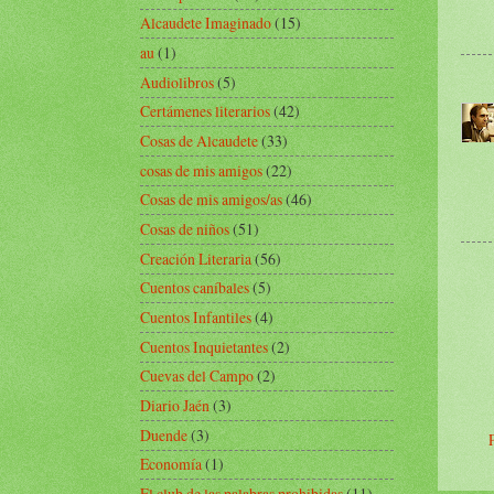
Alcaudete Imaginado
(15)
au
(1)
Audiolibros
(5)
Certámenes literarios
(42)
Cosas de Alcaudete
(33)
cosas de mis amigos
(22)
Cosas de mis amigos/as
(46)
Cosas de niños
(51)
Creación Literaria
(56)
Cuentos caníbales
(5)
Cuentos Infantiles
(4)
Cuentos Inquietantes
(2)
Cuevas del Campo
(2)
Diario Jaén
(3)
Duende
(3)
Economía
(1)
El club de las palabras prohibidas
(11)