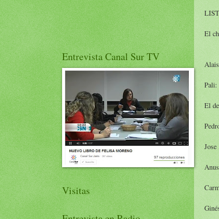
LIS
El ch
Entrevista Canal Sur TV
Alais
Pali:
El de
Pedr
Jose
Anus
Carm
Visitas
Giné
Entrevista en Radio