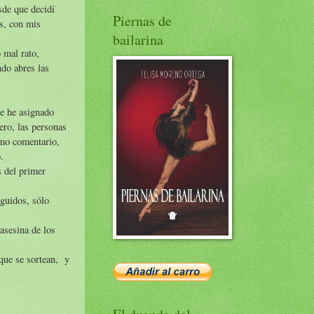
sde que decidí
Piernas de
s, con mis
bailarina
 mal rato,
ndo abres las
le he asignado
ero, las personas
imo comentario,
.
s del primer
eguidos, sólo
 asesina de los
 que se sortean, y