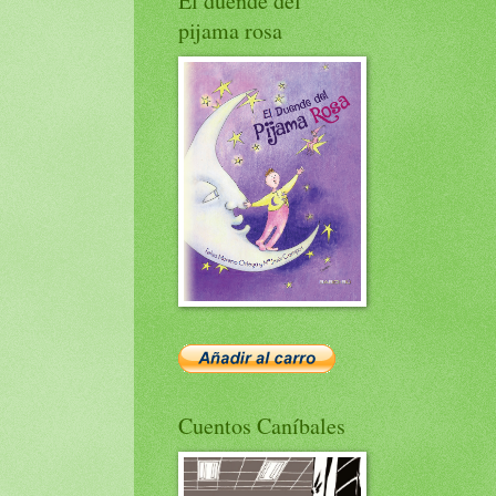
El duende del
pijama rosa
Cuentos Caníbales