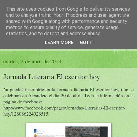
This site uses cookies from Google to deliver its services
El sueño de las palabras
and to analyze traffic. Your IP address and user-agent are
shared with Google along with performance and security
metrics to ensure quality of service, generate usage
PÁGINA LITERARIA DE FELISA MORENO
statistics, and to detect and address abuse.
LEARN MORE
GOT IT
▼
martes, 2 de abril de 2013
Jornada Literaria El escritor hoy
Ya puedes inscribirte en la Jornada literaria El escritor hoy, que se
celebrará en Alcaudete el día 20 de abril. Toda la información en la
página de facebook:
http://www.facebook.com/pages/Jornadas-Literarias-El-escritor-
hoy/128086224026515