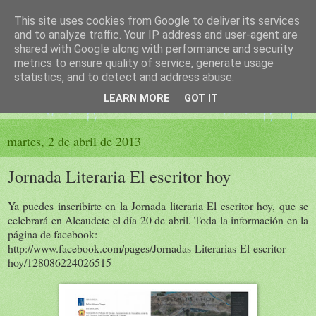
This site uses cookies from Google to deliver its services
El sueño de las palabras
and to analyze traffic. Your IP address and user-agent are
shared with Google along with performance and security
metrics to ensure quality of service, generate usage
PÁGINA LITERARIA DE FELISA MORENO
statistics, and to detect and address abuse.
LEARN MORE
GOT IT
▼
martes, 2 de abril de 2013
Jornada Literaria El escritor hoy
Ya puedes inscribirte en la Jornada literaria El escritor hoy, que se
celebrará en Alcaudete el día 20 de abril. Toda la información en la
página de facebook:
http://www.facebook.com/pages/Jornadas-Literarias-El-escritor-
hoy/128086224026515