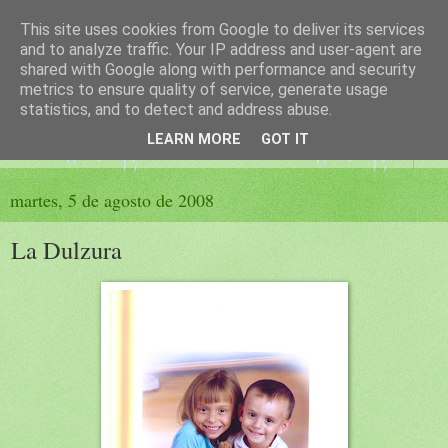
This site uses cookies from Google to deliver its services
El sueño de las palabras
and to analyze traffic. Your IP address and user-agent are
shared with Google along with performance and security
metrics to ensure quality of service, generate usage
PÁGINA LITERARIA DE FELISA MORENO
statistics, and to detect and address abuse.
LEARN MORE
GOT IT
▼
martes, 5 de agosto de 2008
La Dulzura