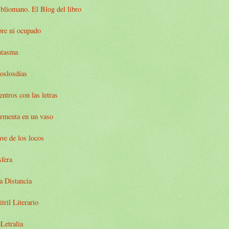
bliomano. El Blog del libro
bre ni ocupado
ntasma
oslosdías
ntros con las letras
ormenta en un vaso
ve de los locos
sfera
a Distancia
tril Literario
Letralia