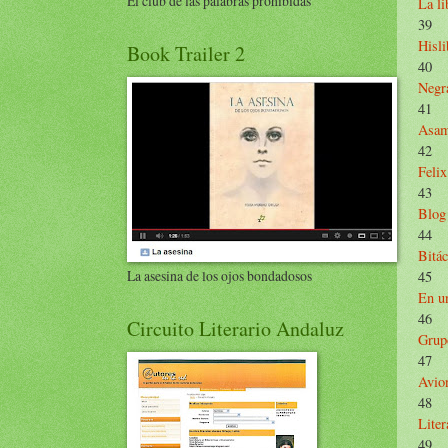
El club de las palabras prohibidas
La li
39
Hisli
Book Trailer 2
40
Negr
41
Asam
42
Feli
43
Blog
44
Bitác
La asesina de los ojos bondadosos
45
En un
46
Circuito Literario Andaluz
Grup
47
Avio
48
Liter
49