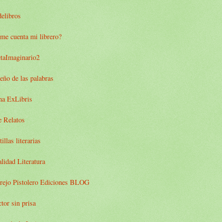
elibros
me cuenta mi librero?
etaImaginario2
eño de las palabras
na ExLibris
e Relatos
illas literarias
lidad Literatura
rejo Pistolero Ediciones BLOG
ctor sin prisa