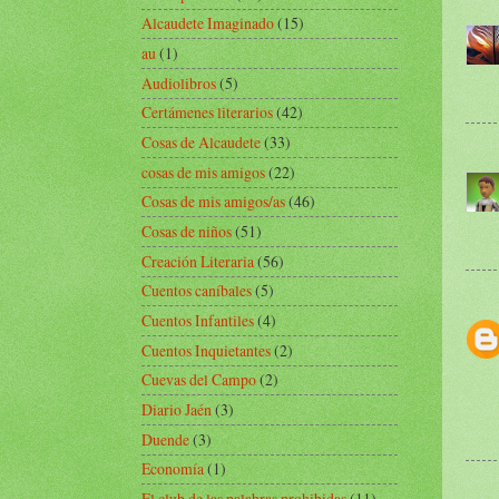
Alcaudete Imaginado
(15)
au
(1)
Audiolibros
(5)
Certámenes literarios
(42)
Cosas de Alcaudete
(33)
cosas de mis amigos
(22)
Cosas de mis amigos/as
(46)
Cosas de niños
(51)
Creación Literaria
(56)
Cuentos caníbales
(5)
Cuentos Infantiles
(4)
Cuentos Inquietantes
(2)
Cuevas del Campo
(2)
Diario Jaén
(3)
Duende
(3)
Economía
(1)
El club de las palabras prohibidas
(11)