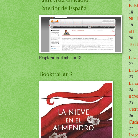
El Bi
Exterior de España
18
Ni li
19
el fa
20
Todit
21
Encue
Empieza en el minuto 18
22
La t
Booktrailer 3
23
La na
24
libro
25
Ciert
26
Cuchi
27
Jorge