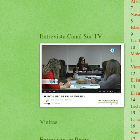
Al ot
7
Noso
8
Islas
9
Entrevista Canal Sur TV
Los f
10
Moles
11
Vice
12
El l
13
El s
14
Lectu
15
La ta
Visitas
16
Novel
Entrevista en Radio
17