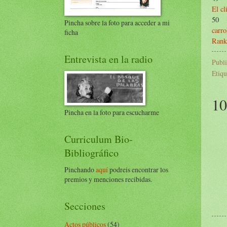
El c
50
Pincha sobre la foto para acceder a mi
carro
ficha
Rank
Entrevista en la radio
Publ
Etiqu
10
Pincha en la foto para escucharme
Curriculum Bio-
Bibliográfico
Pinchando
aquí
podreis encontrar los
premios y menciones recibidas.
Secciones
Actos públicos
(54)