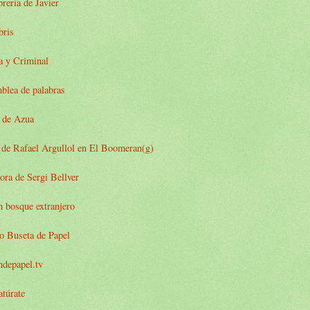
brería de Javier
bris
a y Criminal
blea de palabras
x de Azua
 de Rafael Argullol en El Boomeran(g)
ora de Sergi Bellver
 bosque extranjero
o Buseta de Papel
ndepapel.tv
atúrate