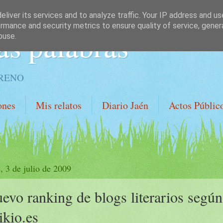
liver its services and to analyze traffic. Your IP address and u
rmance and security metrics to ensure quality of service, gene
as palabras
buse.
ORENO
ones
Mis relatos
Diario Jaén
Actos Públic
, 3 de julio de 2009
evo ranking de blogs literarios según
kio.es