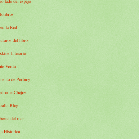
ro lado del espejo
lolibros
 en la Red
uturos del libro
kine Literario
nte Verdu
amento de Portnoy
índrome Chéjov
ralia Blog
berna del mar
a Historica