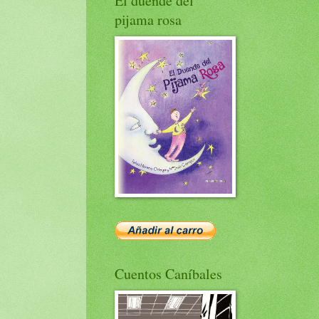
El duende del
pijama rosa
Cuentos Caníbales