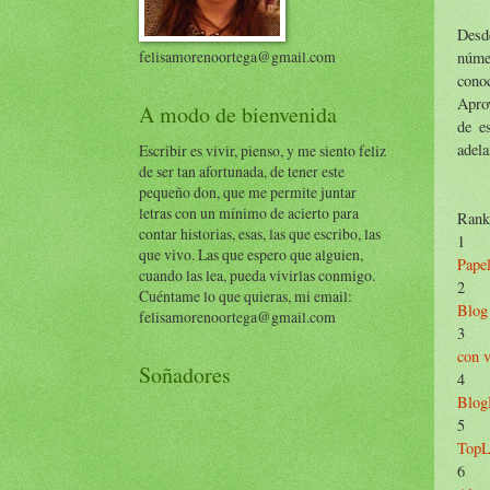
Des
felisamorenoortega@gmail.com
núm
conoc
Aprov
A modo de bienvenida
de e
adela
Escribir es vivir, pienso, y me siento feliz
de ser tan afortunada, de tener este
pequeño don, que me permite juntar
letras con un mínimo de acierto para
Rank
contar historias, esas, las que escribo, las
1
que vivo. Las que espero que alguien,
Papel
cuando las lea, pueda vivirlas conmigo.
2
Cuéntame lo que quieras, mi email:
Blog 
felisamorenoortega@gmail.com
3
con v
Soñadores
4
Blog
5
TopL
6