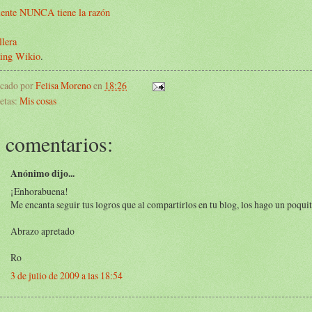
liente NUNCA tiene la razón
llera
ing Wikio
.
icado por
Felisa Moreno
en
18:26
etas:
Mis cosas
 comentarios:
Anónimo dijo...
¡Enhorabuena!
Me encanta seguir tus logros que al compartirlos en tu blog, los hago un poqui
Abrazo apretado
Ro
3 de julio de 2009 a las 18:54