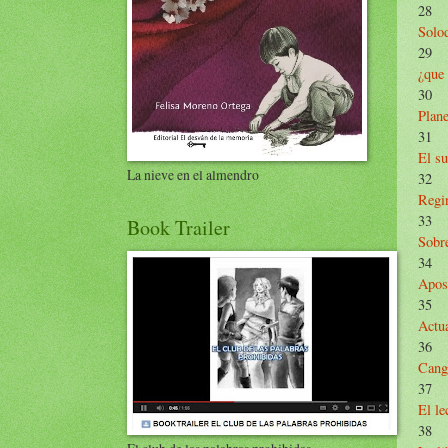
28
Solod
29
¿que 
30
Plan
31
El su
La nieve en el almendro
32
Regi
33
Book Trailer
Sobr
34
Apost
35
Actua
36
Cang
37
El le
38