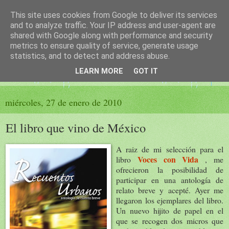
This site uses cookies from Google to deliver its services
El sueño de las palabras
and to analyze traffic. Your IP address and user-agent are
shared with Google along with performance and security
metrics to ensure quality of service, generate usage
PÁGINA LITERARIA DE FELISA MORENO
statistics, and to detect and address abuse.
LEARN MORE
GOT IT
▼
miércoles, 27 de enero de 2010
El libro que vino de México
A raiz de mi selección para el
Voces con Vida
libro
, me
ofrecieron la posibilidad de
participar en una antología de
relato breve y acepté. Ayer me
llegaron los ejemplares del libro.
Un nuevo hijito de papel en el
que se recogen dos micros que