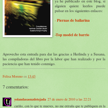
ya he publicado en este blog, si
alguien quiere leerlos puede
pulsar en los siguientes enlaces:
Piernas de bailarina
-
-Top model de barrio
Aprovecho esta entrada para dar las gracias a Herlinda y a Susana,
las compiladoras del libro por la labor que han realizado y por la
paciencia que han tenido conmigo.
Felisa Moreno
en
13:43
7 comentarios:
yolandasaenzdetejada
27 de enero de 2010 a las 22:21
cariño, con lo que te mueves, no me extraña que te publiquen en la