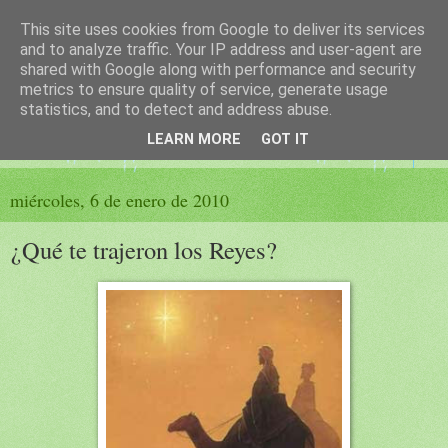
This site uses cookies from Google to deliver its services
El sueño de las palabras
and to analyze traffic. Your IP address and user-agent are
shared with Google along with performance and security
metrics to ensure quality of service, generate usage
PÁGINA LITERARIA DE FELISA MORENO
statistics, and to detect and address abuse.
LEARN MORE
GOT IT
▼
miércoles, 6 de enero de 2010
¿Qué te trajeron los Reyes?