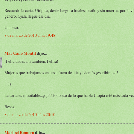
Recuerdo la carta. Utópica, desde luego, a finales de año y sin muertes por la v
género. Ojalá llegue ese día.
Un beso.
8 de marzo de 2010 a las 19:48
Mar Cano Montil
dijo...
¡Felicidades a tí también, Felisa!
Mujeres que trabajamos en casa, fuera de ella y además ¡escribimos!!
;=))
La carta es entrañable...¡ojalá todo eso de lo que habla Utopía esté más cada ve
Besos.
8 de marzo de 2010 a las 20:10
Maribel Romero
dijo...