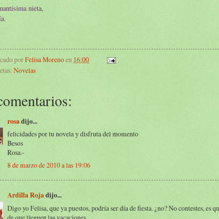
antísima nieta,
a.
icado por
Felisa Moreno
en
16:00
etas:
Novelas
comentarios:
rosa
dijo...
felicidades por tu novela y disfruta del momento
Besos
Rosa.-
8 de marzo de 2010 a las 19:06
Ardilla Roja
dijo...
Digo yo Felisa, que ya puestos, podría ser día de fiesta. ¿no? No contestes, es 
de que lleguen las vacaciones.