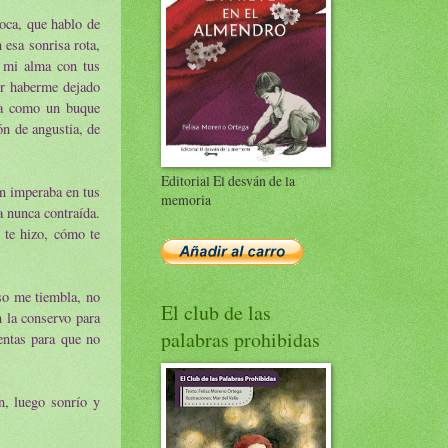
loca, que hablo de
 esa sonrisa rota,
 mi alma con tus
or haberme dejado
ida como un buque
ón de angustia, de
Editorial El desván de la
ún imperaba en tus
memoria
a nunca contraída.
 te hizo, cómo te
so me tiembla, no
El club de las
 la conservo para
palabras prohibidas
entas para que no
n, luego sonrío y