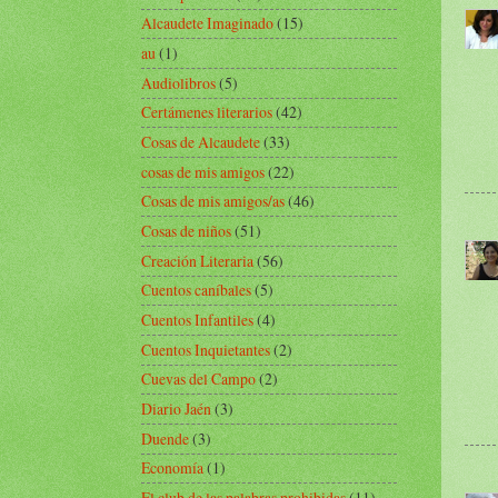
Alcaudete Imaginado
(15)
au
(1)
Audiolibros
(5)
Certámenes literarios
(42)
Cosas de Alcaudete
(33)
cosas de mis amigos
(22)
Cosas de mis amigos/as
(46)
Cosas de niños
(51)
Creación Literaria
(56)
Cuentos caníbales
(5)
Cuentos Infantiles
(4)
Cuentos Inquietantes
(2)
Cuevas del Campo
(2)
Diario Jaén
(3)
Duende
(3)
Economía
(1)
El club de las palabras prohibidas
(11)