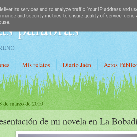
liver its services and to analyze traffic. Your IP address and u
rmance and security metrics to ensure quality of service, gene
as palabras
buse.
ORENO
ones
Mis relatos
Diario Jaén
Actos Públic
 8 de marzo de 2010
esentación de mi novela en La Bobadi