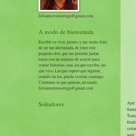
felisamorenoortega@gmail.com
A modo de bienvenida
Escribir es vivir, pienso, y me siento feliz
de ser tan afortunada, de tener este
pequeño don, que me permite juntar
letras con un mínimo de acierto para
contar historias, esas, las que escribo, las
que vivo. Las que espero que alguien,
cuando las lea, pueda vivirlas conmigo.
Cuéntame lo que quieras, mi email:
felisamorenoortega@gmail.com
Ayer
Soñadores
Sant
Toma
final
certa
aquí,