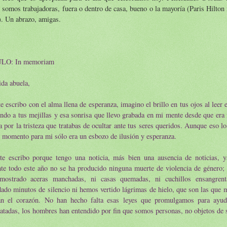
 somos trabajadoras, fuera o dentro de casa, bueno o la mayoría (Paris Hilto
. Un abrazo, amigas.
LO: In memoriam
da abuela,
e escribo con el alma llena de esperanza, imagino el brillo en tus ojos al leer e
ndo a tus mejillas y esa sonrisa que llevo grabada en mi mente desde que era
a por la tristeza que tratabas de ocultar ante tus seres queridos. Aunque eso l
 momento para mi sólo era un esbozo de ilusión y esperanza.
te escribo porque tengo una noticia, más bien una ausencia de noticias, 
te todo este año no se ha producido ninguna muerte de violencia de género; l
mostrado aceras manchadas, ni casas quemadas, ni cuchillos ensangre
ado minutos de silencio ni hemos vertido lágrimas de hielo, que son las que 
tan el corazón. No han hecho falta esas leyes que promulgamos para ayud
atadas, los hombres han entendido por fin que somos personas, no objetos de 