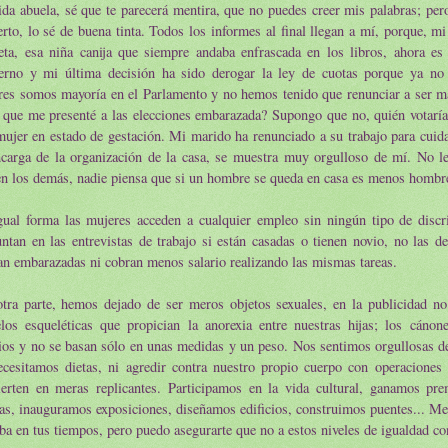
da abuela, sé que te parecerá mentira, que no puedes creer mis palabras; per
erto, lo sé de buena tinta. Todos los informes al final llegan a mí, porque, mi
eta, esa niña canija que siempre andaba enfrascada en los libros, ahora es 
erno y mi última decisión ha sido derogar la ley de cuotas porque ya no 
res somos mayoría en el Parlamento y no hemos tenido que renunciar a ser m
 que me presenté a las elecciones embarazada? Supongo que no, quién votaría
ujer en estado de gestación. Mi marido ha renunciado a su trabajo para cuida
ncarga de la organización de la casa, se muestra muy orgulloso de mí. No l
n los demás, nadie piensa que si un hombre se queda en casa es menos hombr
gual forma las mujeres acceden a cualquier empleo sin ningún tipo de discr
ntan en las entrevistas de trabajo si están casadas o tienen novio, no las d
n embarazadas ni cobran menos salario realizando las mismas tareas.
otra parte, hemos dejado de ser meros objetos sexuales, en la publicidad n
los esqueléticas que propician la anorexia entre nuestras hijas; los cánon
os y no se basan sólo en unas medidas y un peso. Nos sentimos orgullosas de
ecesitamos dietas, ni agredir contra nuestro propio cuerpo con operaciones 
ierten en meras replicantes. Participamos en la vida cultural, ganamos pr
as, inauguramos exposiciones, diseñamos edificios, construimos puentes... Me
ba en tus tiempos, pero puedo asegurarte que no a estos niveles de igualdad c