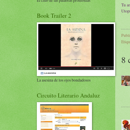
El club de las palabras prohibidas
Tu am
Utopí
Book Trailer 2
Publ
Etiqu
8 
La asesina de los ojos bondadosos
Circuito Literario Andaluz