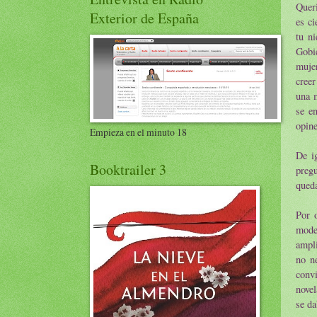
Queri
Exterior de España
es ci
tu ni
Gobi
muje
creer
una m
se e
opine
Empieza en el minuto 18
De i
Booktrailer 3
pregu
queda
Por 
mode
ampli
no n
conv
novel
se da