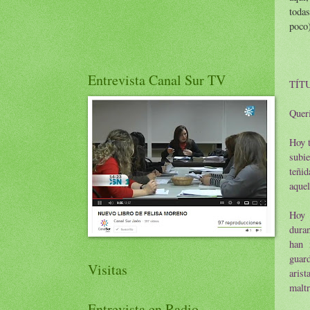
todas
poco)
Entrevista Canal Sur TV
TÍTU
Queri
Hoy t
subie
teñid
aquel
Hoy 
duran
han 
guard
Visitas
aris
maltr
Entrevista en Radio