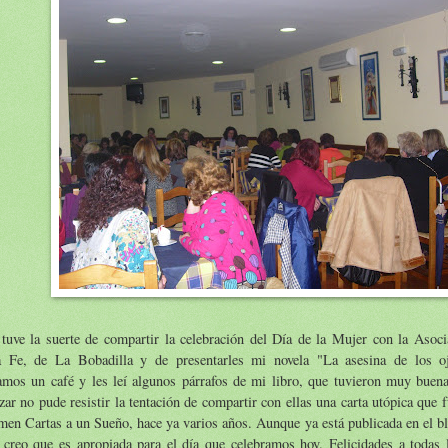
 tuve la suerte de compartir la celebración del Día de la Mujer con la Asoc
a Fe, de La Bobadilla y de presentarles mi novela "La asesina de los o
mos un café y les leí algunos párrafos de mi libro, que tuvieron muy buena
izar no pude resistir la tentación de compartir con ellas una carta utópica que 
men Cartas a un Sueño, hace ya varios años. Aunque ya está publicada en el bl
 creo que es apropiada para el día que celebramos hoy. Felicidades a todas 