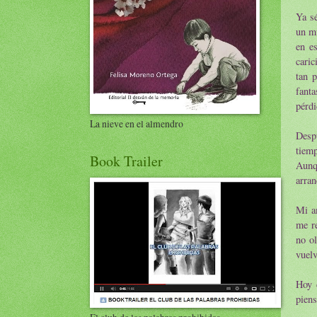
Ya sé
un mu
en e
cari
tan 
fanta
pérdi
La nieve en el almendro
Despu
tiemp
Book Trailer
Aunqu
arran
Mi am
me re
no ol
vuelv
Hoy 
piens