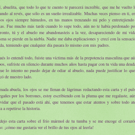
, abuelita, que todo lo que te cuento te parecerá increíble, que me he vuelto 
ndo al revés, que sólo es un sueño irrealizable. Muchas veces pienso en ti, en
sos ojos siempre húmedos, en tus manos trenzando mi pelo y entretejiendo
cias. Fue mucho más tarde cuando lo supe todo, aún no te había perdonado p
pronto, tú y el abuelo me abandonasteis a la vez, desapareciendo de mi v
sma se pierde en la niebla. Nadie me daba explicaciones y crecí con la sensaci
da, temiendo que cualquier día pasara lo mismo con mis padres.
és lo entendí todo, fuiste una víctima más de la prepotencia masculina que a
os, sufriste en silencio durante muchos años hasta pagar con tu vida una deud
e lo intento no puedo dejar de odiar al abuelo, nada puede justificar lo que
có de nuestro lado.
ada abuela, los ojos se me llenan de lágrimas redactando esta carta y el pul
gañes por los borrones, estoy escribiendo con la pluma que me regalaste, aún
vidar que el pasado está ahí, que tenemos que estar atentos y sobre todo at
a a repetirse la historia.
dejo esta carta sobre el frío mármol de tu tumba y se me encoge el corazó
o: ¡cómo me gustaría ver el brillo de tus ojos al leerla!