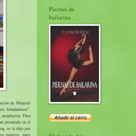
Piernas de
bailarina
iación de Mujeres
jos bondadosos".
 aceptación. Para
fue premiada en el
og, os la dejo por
las mujeres, pues