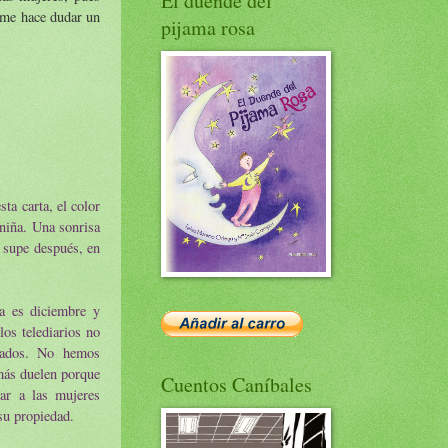
El duende del
n me hace dudar un
pijama rosa
sta carta, el color
 niña. Una sonrisa
o supe después, en
ya es diciembre y
os telediarios no
ntados. No hemos
más duelen porque
Cuentos Caníbales
ar a las mujeres
su propiedad.