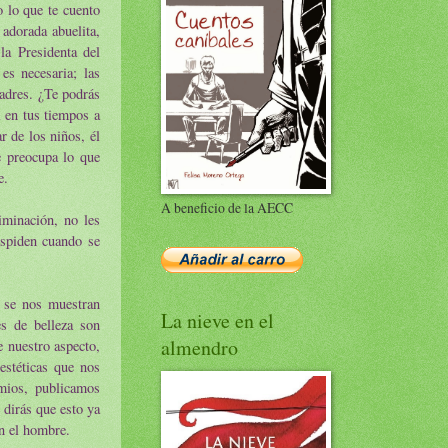
o lo que te cuento
 adorada abuelita,
la Presidenta del
es necesaria; las
adres. ¿Te podrás
 en tus tiempos a
r de los niños, él
e preocupa lo que
e.
A beneficio de la AECC
iminación, no les
espiden cuando se
o se nos muestran
La nieve en el
es de belleza son
almendro
 nuestro aspecto,
estéticas que nos
emios, publicamos
 dirás que esto ya
on el hombre.