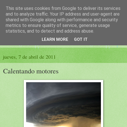
This site uses cookies from Google to deliver its services
El sueño de las palabras
and to analyze traffic. Your IP address and user-agent are
shared with Google along with performance and security
metrics to ensure quality of service, generate usage
PÁGINA LITERARIA DE FELISA MORENO
statistics, and to detect and address abuse.
LEARN MORE
GOT IT
▼
jueves, 7 de abril de 2011
Calentando motores