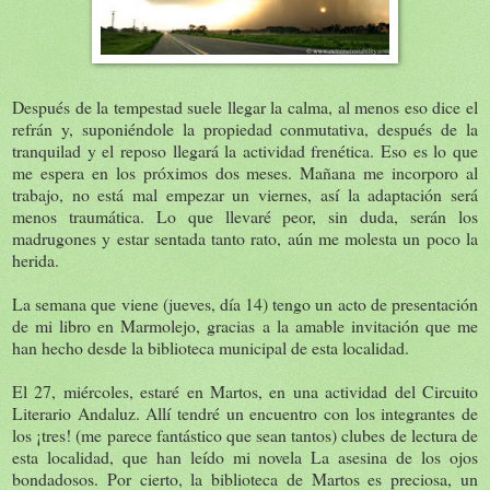
Después de la tempestad suele llegar la calma, al menos eso dice el
refrán y, suponiéndole la propiedad conmutativa, después de la
tranquilad y el reposo llegará la actividad frenética. Eso es lo que
me espera en los próximos dos meses. Mañana me incorporo al
trabajo, no está mal empezar un viernes, así la adaptación será
menos traumática. Lo que llevaré peor, sin duda, serán los
madrugones y estar sentada tanto rato, aún me molesta un poco la
herida.
La semana que viene (jueves, día 14) tengo un acto de presentación
de mi libro en Marmolejo, gracias a la amable invitación que me
han hecho desde la biblioteca municipal de esta localidad.
El 27, miércoles, estaré en Martos, en una actividad del Circuito
Literario Andaluz. Allí tendré un encuentro con los integrantes de
los ¡tres! (me parece fantástico que sean tantos) clubes de lectura de
esta localidad, que han leído mi novela La asesina de los ojos
bondadosos. Por cierto, la biblioteca de Martos es preciosa, un