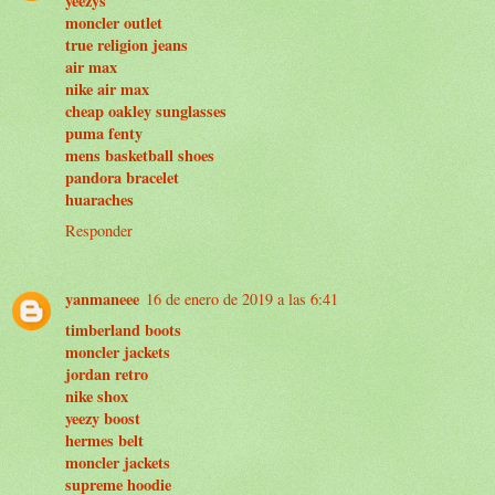
yeezys
moncler outlet
true religion jeans
air max
nike air max
cheap oakley sunglasses
puma fenty
mens basketball shoes
pandora bracelet
huaraches
Responder
yanmaneee
16 de enero de 2019 a las 6:41
timberland boots
moncler jackets
jordan retro
nike shox
yeezy boost
hermes belt
moncler jackets
supreme hoodie