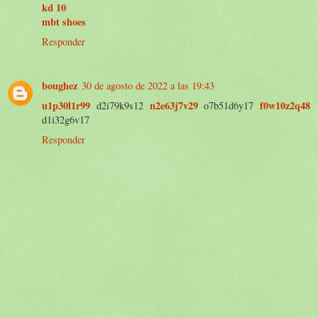
kd 10
mbt shoes
Responder
boughez
30 de agosto de 2022 a las 19:43
u1p30l1r99
n2e63j7v29
f0w10z2q48
d2i79k9s12
o7b51d6y17
d1i32g6v17
Responder