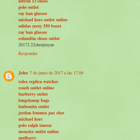
lebron 13 shoes
polo outlet
ray ban glasses
michael kors outlet online
adidas yeezy 350 boost
ray ban glasses
columbia shoes outlet
20172.22chenjinyan
Responder
John
7 de junio de 2017 a las 17:06
rolex replica watches
coach outlet online
burberry outlet
longchamp bags
louboutin outlet
jordan femmes pas cher
michael kors
polo ralph lauren
moncler outlet online
mulberry