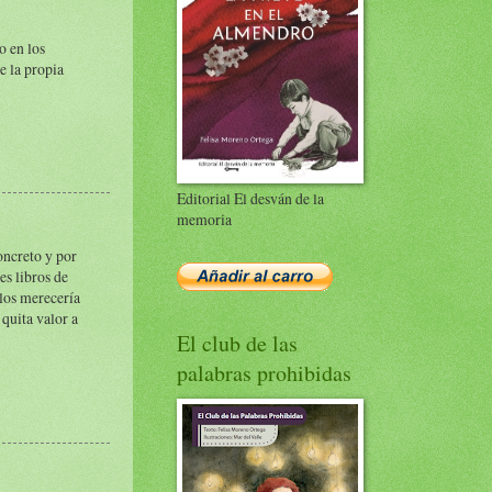
o en los
e la propia
Editorial El desván de la
memoria
oncreto y por
es libros de
llos merecería
 quita valor a
El club de las
palabras prohibidas