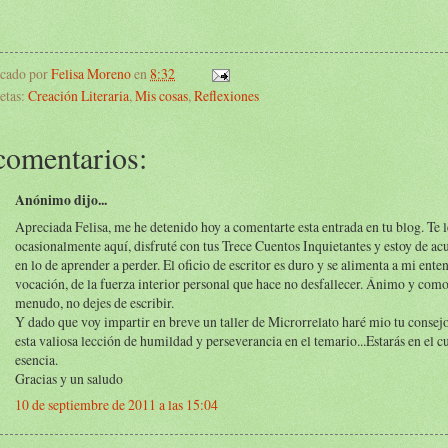
icado por
Felisa Moreno
en
8:32
etas:
Creación Literaria
,
Mis cosas
,
Reflexiones
comentarios:
Anónimo dijo...
Apreciada Felisa, me he detenido hoy a comentarte esta entrada en tu blog. Te 
ocasionalmente aquí, disfruté con tus Trece Cuentos Inquietantes y estoy de ac
en lo de aprender a perder. El oficio de escritor es duro y se alimenta a mi ente
vocación, de la fuerza interior personal que hace no desfallecer. Ánimo y como
menudo, no dejes de escribir.
Y dado que voy impartir en breve un taller de Microrrelato haré mio tu consejo
esta valiosa lección de humildad y perseverancia en el temario...Estarás en el c
esencia.
Gracias y un saludo
10 de septiembre de 2011 a las 15:04