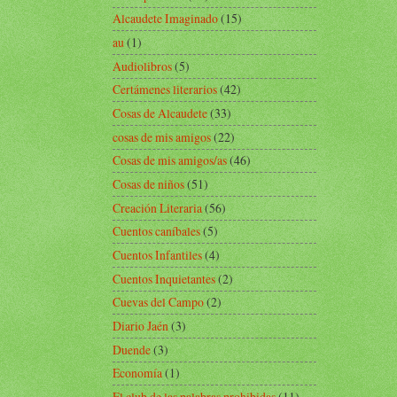
Alcaudete Imaginado
(15)
au
(1)
Audiolibros
(5)
Certámenes literarios
(42)
Cosas de Alcaudete
(33)
cosas de mis amigos
(22)
Cosas de mis amigos/as
(46)
Cosas de niños
(51)
Creación Literaria
(56)
Cuentos caníbales
(5)
Cuentos Infantiles
(4)
Cuentos Inquietantes
(2)
Cuevas del Campo
(2)
Diario Jaén
(3)
Duende
(3)
Economía
(1)
El club de las palabras prohibidas
(11)