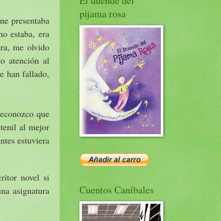
El duende del
pijama rosa
 me presentaba
no estaba, era
ra, me olvido
o atención al
e han fallado,
 reconozco que
enil al mejor
antes estuviera
itor novel si
Cuentos Caníbales
una asignatura