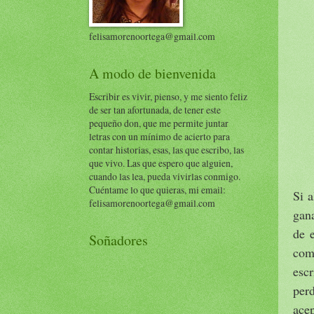
felisamorenoortega@gmail.com
A modo de bienvenida
Escribir es vivir, pienso, y me siento feliz
de ser tan afortunada, de tener este
pequeño don, que me permite juntar
letras con un mínimo de acierto para
contar historias, esas, las que escribo, las
que vivo. Las que espero que alguien,
cuando las lea, pueda vivirlas conmigo.
Cuéntame lo que quieras, mi email:
Si a
felisamorenoortega@gmail.com
gana
de 
Soñadores
com
esc
per
acep