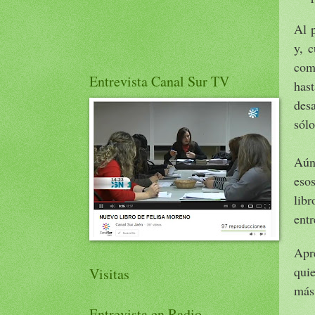
Al 
y, c
com
Entrevista Canal Sur TV
has
desa
sólo
Aún
eso
libr
entr
Apr
qui
Visitas
más 
Entrevista en Radio