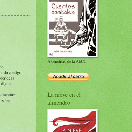
A beneficio de la AECC
leo
uerdo contigo
nder de la
 digo a
La nieve en el
: incluiré
urso en
almendro