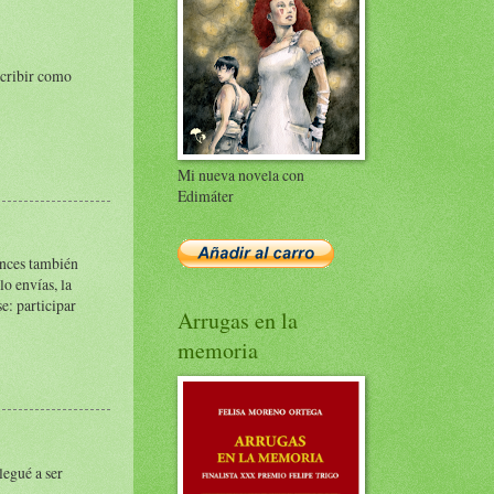
scribir como
Mi nueva novela con
Edimáter
tonces también
lo envías, la
e: participar
Arrugas en la
memoria
legué a ser