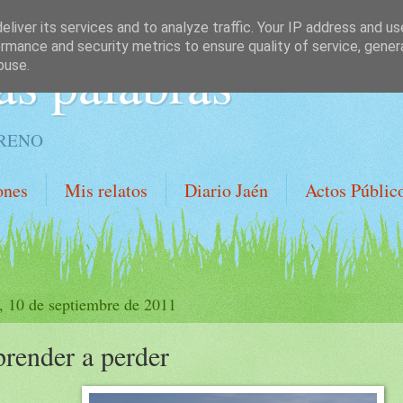
liver its services and to analyze traffic. Your IP address and u
rmance and security metrics to ensure quality of service, gene
as palabras
buse.
ORENO
ones
Mis relatos
Diario Jaén
Actos Públic
, 10 de septiembre de 2011
render a perder