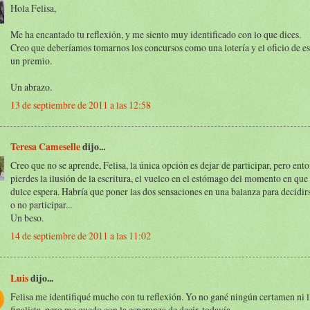
Hola Felisa,
Me ha encantado tu reflexión, y me siento muy identificado con lo que dices.
Creo que deberíamos tomarnos los concursos como una lotería y el oficio de e
un premio.
Un abrazo.
13 de septiembre de 2011 a las 12:58
Teresa Cameselle
dijo...
Creo que no se aprende, Felisa, la única opción es dejar de participar, pero en
pierdes la ilusión de la escritura, el vuelco en el estómago del momento en que 
dulce espera. Habría que poner las dos sensaciones en una balanza para decidirs
o no participar...
Un beso.
14 de septiembre de 2011 a las 11:02
Luis
dijo...
Felisa me identifiqué mucho con tu reflexión. Yo no gané ningún certamen ni l
finalista, pero me quedo con la esperanza de decir, todavía...