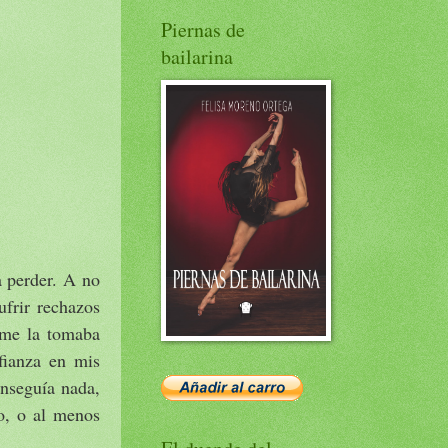
Piernas de
bailarina
a perder. A no
ufrir rechazos
a me la tomaba
fianza en mis
onseguía nada,
no, o al menos