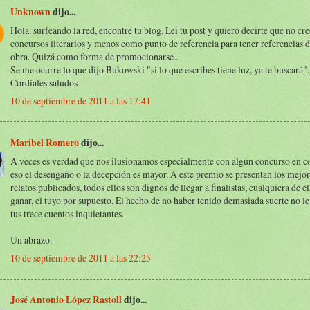
Unknown
dijo...
Hola. surfeando la red, encontré tu blog. Lei tu post y quiero decirte que no cre
concursos literarios y menos como punto de referencia para tener referencias d
obra. Quizá como forma de promocionarse...
Se me ocurre lo que dijo Bukowski "si lo que escribes tiene luz, ya te buscará".
Cordiales saludos
10 de septiembre de 2011 a las 17:41
Maribel Romero
dijo...
A veces es verdad que nos ilusionamos especialmente con algún concurso en c
eso el desengaño o la decepción es mayor. A este premio se presentan los mejor
relatos publicados, todos ellos son dignos de llegar a finalistas, cualquiera de e
ganar, el tuyo por supuesto. El hecho de no haber tenido demasiada suerte no le
tus trece cuentos inquietantes.
Un abrazo.
10 de septiembre de 2011 a las 22:25
José Antonio López Rastoll
dijo...