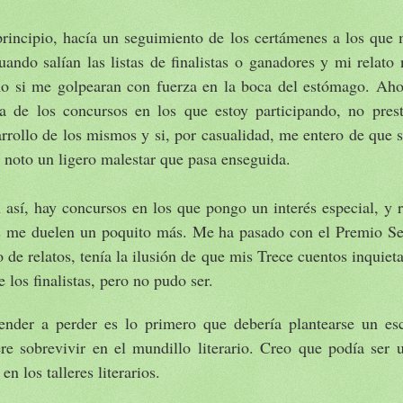
principio, hacía un seguimiento de los certámenes a los que
uando salían las listas de finalistas o ganadores y mi relato 
o si me golpearan con fuerza en la boca del estómago. Aho
ta de los concursos en los que estoy participando, no prest
rrollo de los mismos y si, por casualidad, me entero de que s
 noto un ligero malestar que pasa enseguida.
 así, hay concursos en los que pongo un interés especial, y
s me duelen un poquito más. Me ha pasado con el Premio Set
o de relatos, tenía la ilusión de que mis Trece cuentos inquiet
e los finalistas, pero no pudo ser.
ender a perder es lo primero que debería plantearse un escr
ere sobrevivir en el mundillo literario. Creo que podía ser 
en los talleres literarios.