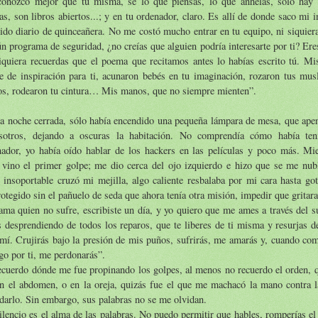
conozco mejor que tú misma, sé lo que piensas, lo que anhelas, sólo hay 
as, son libros abiertos...; y en tu ordenador, claro. Es allí de donde saco mi i
ido diario de quinceañera. No me costó mucho entrar en tu equipo, ni siquiera
n programa de seguridad, ¿no creías que alguien podría interesarte por ti? Eres
siquiera recuerdas que el poema que recitamos antes lo habías escrito tú. M
e de inspiración para ti, acunaron bebés en tu imaginación, rozaron tus musl
os, rodearon tu cintura… Mis manos, que no siempre mienten”.
ra noche cerrada, sólo había encendido una pequeña lámpara de mesa, que ape
sotros, dejando a oscuras la habitación. No comprendía cómo había te
nador, yo había oído hablar de los hackers en las películas y poco más. Mi
 vino el primer golpe; me dio cerca del ojo izquierdo e hizo que se me nubl
 insoportable cruzó mi mejilla, algo caliente resbalaba por mi cara hasta go
otegido sin el pañuelo de seda que ahora tenía otra misión, impedir que gritara
ma quien no sufre, escribiste un día, y yo quiero que me ames a través del s
 desprendiendo de todos los reparos, que te liberes de ti misma y resurjas d
mí. Crujirás bajo la presión de mis puños, sufrirás, me amarás y, cuando co
go por ti, me perdonarás”.
cuerdo dónde me fue propinando los golpes, al menos no recuerdo el orden, qu
en el abdomen, o en la oreja, quizás fue el que me machacó la mano contra l
darlo. Sin embargo, sus palabras no se me olvidan.
ilencio es el alma de las palabras. No puedo permitir que hables, romperías el