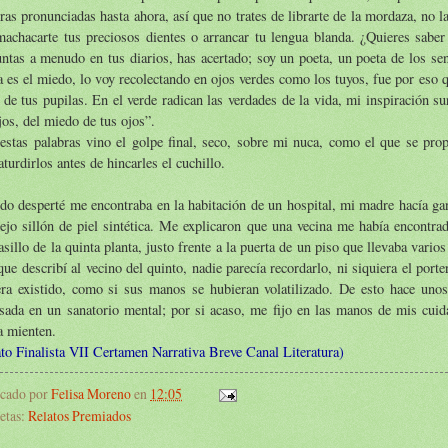
ras pronunciadas hasta ahora, así que no trates de librarte de la mordaza, no l
achacarte tus preciosos dientes o arrancar tu lengua blanda. ¿Quieres saber
ntas a menudo en tus diarios, has acertado; soy un poeta, un poeta de los se
 es el miedo, lo voy recolectando en ojos verdes como los tuyos, fue por eso qu
 de tus pupilas. En el verde radican las verdades de la vida, mi inspiración sur
jos, del miedo de tus ojos”.
estas palabras vino el golpe final, seco, sobre mi nuca, como el que se prop
aturdirlos antes de hincarles el cuchillo.
o desperté me encontraba en la habitación de un hospital, mi madre hacía gan
ejo sillón de piel sintética. Me explicaron que una vecina me había encontra
asillo de la quinta planta, justo frente a la puerta de un piso que llevaba vario
ue describí al vecino del quinto, nadie parecía recordarlo, ni siquiera el port
era existido, como si sus manos se hubieran volatilizado. De esto hace uno
sada en un sanatorio mental; por si acaso, me fijo en las manos de mis cuid
a mienten.
to Finalista VII Certamen Narrativa Breve Canal Literatura)
icado por
Felisa Moreno
en
12:05
etas:
Relatos Premiados