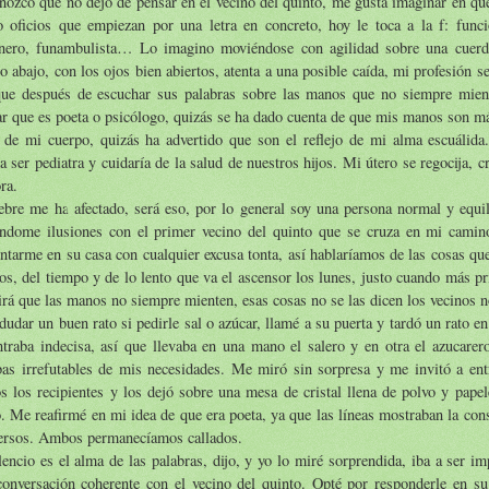
ozco que no dejo de pensar en el vecino del quinto, me gusta imaginar en qué
 oficios que empiezan por una letra en concreto, hoy le toca a la f: funcio
anero, funambulista… Lo imagino moviéndose con agilidad sobre una cuerda
o abajo, con los ojos bien abiertos, atenta a una posible caída, mi profesión ser
ue después de escuchar sus palabras sobre las manos que no siempre mient
r que es poeta o psicólogo, quizás se ha dado cuenta de que mis manos son má
o de mi cuerpo, quizás ha advertido que son el reflejo de mi alma escuálida
a ser pediatra y cuidaría de la salud de nuestros hijos. Mi útero se regocija, c
ra.
ebre me ha afectado, será eso, por lo general soy una persona normal y equi
éndome ilusiones con el primer vecino del quinto que se cruza en mi camin
ntarme en su casa con cualquier excusa tonta, así hablaríamos de las cosas qu
os, del tiempo y de lo lento que va el ascensor los lunes, justo cuando más p
rá que las manos no siempre mienten, esas cosas no se las dicen los vecinos 
dudar un buen rato si pedirle sal o azúcar, llamé a su puerta y tardó un rato e
traba indecisa, así que llevaba en una mano el salero y en otra el azucarero
bas irrefutables de mis necesidades. Me miró sin sorpresa y me invitó a ent
 los recipientes y los dejó sobre una mesa de cristal llena de polvo y papel
 Me reafirmé en mi idea de que era poeta, ya que las líneas mostraban la cons
versos. Ambos permanecíamos callados.
lencio es el alma de las palabras, dijo, y yo lo miré sorprendida, iba a ser im
conversación coherente con el vecino del quinto. Opté por responderle en s