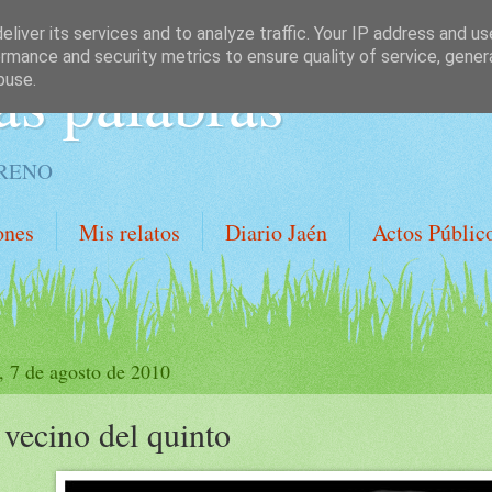
liver its services and to analyze traffic. Your IP address and u
rmance and security metrics to ensure quality of service, gene
as palabras
buse.
ORENO
ones
Mis relatos
Diario Jaén
Actos Públic
, 7 de agosto de 2010
 vecino del quinto