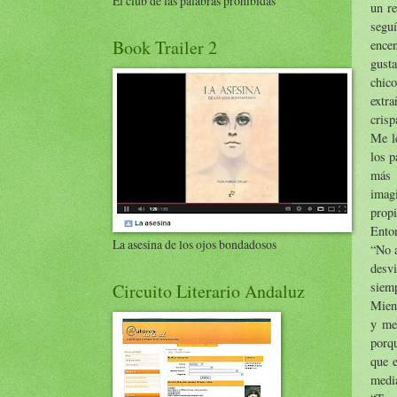
El club de las palabras prohibidas
un re
segu
Book Trailer 2
ence
gusta
chico
extra
crisp
Me le
los p
más 
imag
propi
Enton
La asesina de los ojos bondadosos
“No 
desvi
siemp
Circuito Literario Andaluz
Mient
y me
porqu
que e
media