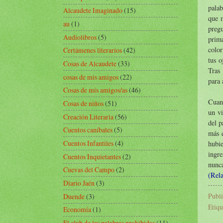
palab
Alcaudete Imaginado
(15)
que m
au
(1)
pregu
Audiolibros
(5)
prima
color
Certámenes literarios
(42)
tus o
Cosas de Alcaudete
(33)
Tras 
cosas de mis amigos
(22)
para 
Cosas de mis amigos/as
(46)
Cuand
Cosas de niños
(51)
un vi
Creación Literaria
(56)
del p
Cuentos caníbales
(5)
más q
Cuentos Infantiles
(4)
hubi
ingre
Cuentos Inquietantes
(2)
nunc
Cuevas del Campo
(2)
(Rela
Diario Jaén
(3)
Publ
Duende
(3)
Etiqu
Economía
(1)
El club de las palabras prohibidas
(11)