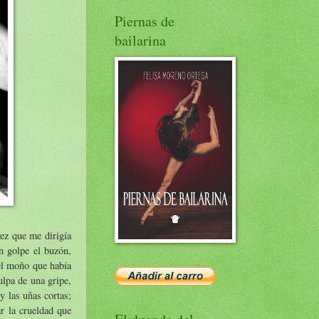
Piernas de
bailarina
ez que me dirigía
n golpe el buzón,
el moño que había
ulpa de una gripe,
y las uñas cortas;
r la crueldad que