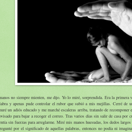
anos no siempre mienten, me dijo. Yo lo miré, sorprendida. Era la primera v
labra y apenas pude controlar el rubor que subió a mis mejillas. Cerré de u
uré un adiós educado y me marché escaleras arriba, tratando de recomponer 
visado para bajar a recoger el correo. Tras varios días sin salir de casa por c
ntía sin fuerzas para arreglarme. Miré mis manos huesudas, los dedos largos 
egunté por el significado de aquellas palabras, entonces no podía ni imagina