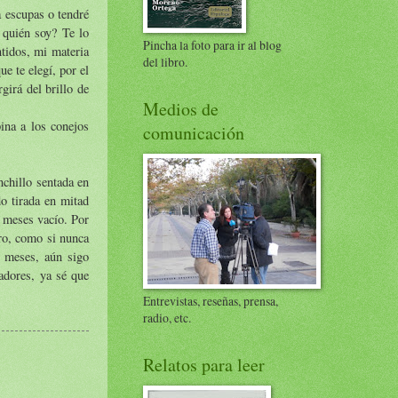
a escupas o tendré
 quién soy? Te lo
Pincha la foto para ir al blog
ntidos, mi materia
del libro.
e te elegí, por el
girá del brillo de
Medios de
ina a los conejos
comunicación
chillo sentada en
do tirada en mitad
s meses vacío. Por
ero, como si nunca
s meses, aún sigo
adores, ya sé que
Entrevistas, reseñas, prensa,
radio, etc.
Relatos para leer