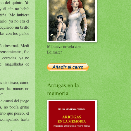
no del quinto. Yo
y él aún no había
niña. Me hubiera
arlo, ya no era el
dquirido un brillo
adas con los puños
ño invernal. Medí
Mi nueva novela con
 pensamientos, fue
Edimáter
 cerradas, ya no
e, magulladas de
es de deseo, cómo
Arrugas en la
Pero las manos no
memoria
r”.
se cansó del juego
, no podía gritar
nito que poseo, el
 acompañado hasta