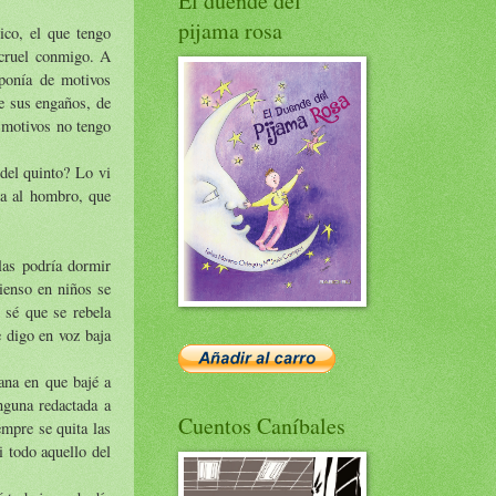
El duende del
pijama rosa
ico, el que tengo
 cruel conmigo. A
ponía de motivos
de sus engaños, de
 motivos no tengo
del quinto? Lo vi
da al hombro, que
las podría dormir
ienso en niños se
 sé que se rebela
 digo en voz baja
ana en que bajé a
inguna redactada a
Cuentos Caníbales
mpre se quita las
i todo aquello del