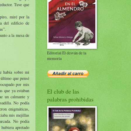
eductor. Tuve que
piro, miré por la
a del edificio de
as”.
junto a la mesa de
Editorial El desván de la
memoria
e había sobre mi
o último que pensé
reocupado por mis
El club de las
s que ya estaban
rme un calmante y
palabras prohibidas
sadilla. No podía
eron enigmáticas,
ciaba mis mejillas
arcada. No podía
 hubiera apretado