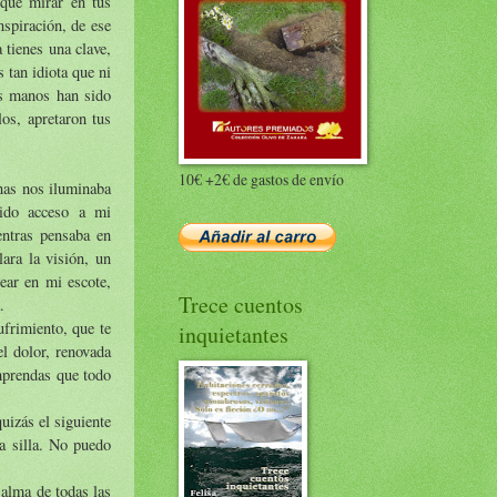
que mirar en tus
nspiración, de ese
 tienes una clave,
 tan idiota que ni
is manos han sido
os, apretaron tus
10€ +2€ de gastos de envío
nas nos iluminaba
nido acceso a mi
entras pensaba en
ara la visión, un
tear en mi escote,
Trece cuentos
.
ufrimiento, que te
inquietantes
el dolor, renovada
mprendas que todo
izás el siguiente
a silla. No puedo
 alma de todas las