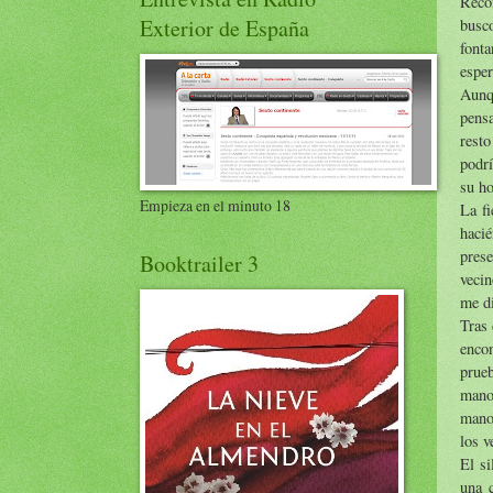
Recon
Exterior de España
busco
font
esper
Aunq
pensa
rest
podrí
su ho
Empieza en el minuto 18
La fi
haci
prese
Booktrailer 3
vecin
me di
Tras 
encon
prue
manos
mano.
los 
El si
una 