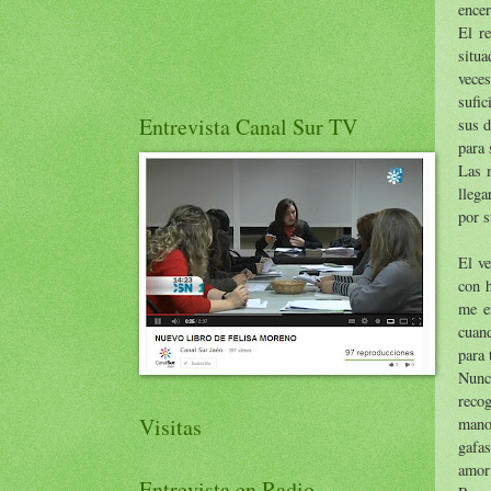
encer
El r
situa
vece
sufic
Entrevista Canal Sur TV
sus d
para 
Las m
llega
por s
El v
con 
me e
cuan
para 
Nunc
recog
Visitas
mano.
gafas
amor 
Entrevista en Radio