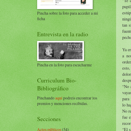
“Te 
pupil
estúp
Pincha sobre la foto para acceder a mi
ficha
ningú
tan 
fuent
Entrevista en la radio
pech
Ya e
a no
orde
Pincha en la foto para escucharme
esto,
dolor
Curriculum Bio-
despr
“No a
Bibliográfico
vayas
Pinchando
aquí
podreis encontrar los
para 
premios y menciones recibidas.
lo ha
No re
fue 
Secciones
recor
“El s
Actos públicos
(54)