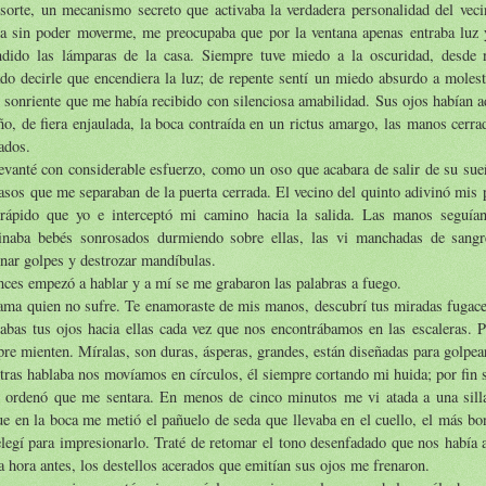
sorte, un mecanismo secreto que activaba la verdadera personalidad del veci
ía sin poder moverme, me preocupaba que por la ventana apenas entraba luz 
ndido las lámparas de la casa. Siempre tuve miedo a la oscuridad, desde 
do decirle que encendiera la luz; de repente sentí un miedo absurdo a molest
 sonriente que me había recibido con silenciosa amabilidad. Sus ojos habían a
ño, de fiera enjaulada, la boca contraída en un rictus amargo, las manos cerr
ados.
vanté con considerable esfuerzo, como un oso que acabara de salir de su sue
asos que me separaban de la puerta cerrada. El vecino del quinto adivinó mis
rápido que yo e interceptó mi camino hacia la salida. Las manos seguían
inaba bebés sonrosados durmiendo sobre ellas, las vi manchadas de sangr
nar golpes y destrozar mandíbulas.
ces empezó a hablar y a mí se me grabaron las palabras a fuego.
ama quien no sufre. Te enamoraste de mis manos, descubrí tus miradas fugac
abas tus ojos hacia ellas cada vez que nos encontrábamos en las escaleras. 
re mienten. Míralas, son duras, ásperas, grandes, están diseñadas para golpea
ras hablaba nos movíamos en círculos, él siempre cortando mi huida; por fin 
 ordenó que me sentara. En menos de cinco minutos me vi atada a una silla
e en la boca me metió el pañuelo de seda que llevaba en el cuello, el más bo
legí para impresionarlo. Traté de retomar el tono desenfadado que nos había
 hora antes, los destellos acerados que emitían sus ojos me frenaron.