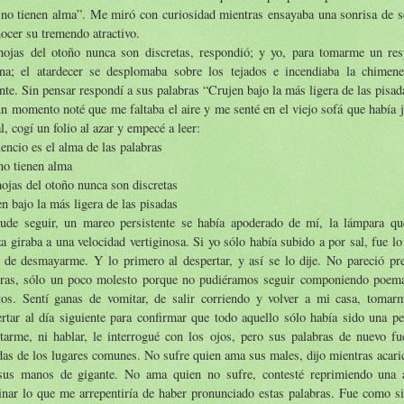
 no tienen alma”. Me miró con curiosidad mientras ensayaba una sonrisa de s
ocer su tremendo atractivo.
hojas del otoño nunca son discretas, respondió; y yo, para tomarme un res
ana; el atardecer se desplomaba sobre los tejados e incendiaba la chimene
nte. Sin pensar respondí a sus palabras “Crujen bajo la más ligera de las pisad
n momento noté que me faltaba el aire y me senté en el viejo sofá que había 
al, cogí un folio al azar y empecé a leer:
lencio es el alma de las palabras
no tienen alma
ojas del otoño nunca son discretas
n bajo la más ligera de las pisadas
ude seguir, un mareo persistente se había apoderado de mí, la lámpara qu
a giraba a una velocidad vertiginosa. Si yo sólo había subido a por sal, fue l
s de desmayarme. Y lo primero al despertar, y así se lo dije. No pareció p
bras, sólo un poco molesto porque no pudiéramos seguir componiendo poema
itos. Sentí ganas de vomitar, de salir corriendo y volver a mi casa, toma
rtar al día siguiente para confirmar que todo aquello sólo había sido una pe
tarme, ni hablar, le interrogué con los ojos, pero sus palabras de nuevo fu
das de los lugares comunes. No sufre quien ama sus males, dijo mientras acari
sus manos de gigante. No ama quien no sufre, contesté reprimiendo una 
nar lo que me arrepentiría de haber pronunciado estas palabras. Fue como si