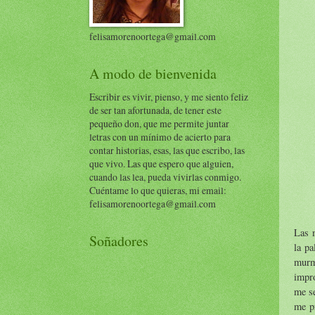
felisamorenoortega@gmail.com
A modo de bienvenida
Escribir es vivir, pienso, y me siento feliz
de ser tan afortunada, de tener este
pequeño don, que me permite juntar
letras con un mínimo de acierto para
contar historias, esas, las que escribo, las
que vivo. Las que espero que alguien,
cuando las lea, pueda vivirlas conmigo.
Cuéntame lo que quieras, mi email:
felisamorenoortega@gmail.com
Las m
Soñadores
la pa
murm
impro
me se
me pr