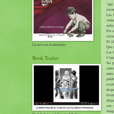
“que
recon
Las 
vent
enfre
Por u
crist
El si
La nieve en el almendro
Que 
Las h
Book Trailer
Cruje
No p
cabez
ante
pala
escr
despe
levan
aleja
con 
imagi