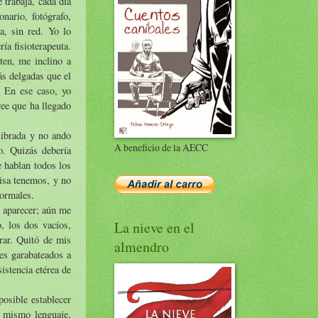
 trabaja, cada día
nario, fotógrafo,
, sin red. Yo lo
ía fisioterapeuta.
en, me inclino a
s delgadas que el
. En ese caso, yo
ree que ha llegado
librada y no ando
A beneficio de la AECC
o. Quizás debería
e hablan todos los
risa tenemos, y no
normales.
n aparecer; aún me
, los dos vacíos,
La nieve en el
rar. Quitó de mis
almendro
es garabateados a
istencia etérea de
posible establecer
u mismo lenguaje,