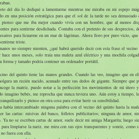
raban.
esto del día lo dediqué a lamentarme mientras me miraba en mi espejo mág
do en una posición estratégica para que el sol de la tarde no sea demasiado
s pienso que me iba mejor cuando vivía con un hombre, que al menos dis
ientes para sentirme desdichada. Contaba con el pretexto de sus desprecios, 
esaires para licuarme en un mar de lágrimas. Ahora lloro por puro vicio, que
sentirme triste.
anos no siempre mienten, ¿qué habrá querido decir con esta frase el vecino 
r hace unos meses, solo traía una maleta azul eléctrico y una mochila colga
u forma y tamaño podría contener un ordenador portátil.
ecino del quinto tiene las manos grandes. Cuando las veo, imagino que en el
holgura un recién nacido, acunado entre sus dedos de gigante. Siempre que p
ncoge la matriz, puedo notar a la perfección los movimientos de mi útero y
do imagino bebés, me reprocha que nunca tuviera uno. Aún estoy a tiempo, le
tranquilizarlo y pienso en otra cosa para evitar herir su sensibilidad.
a había intercambiado ninguna palabra con el vecino del quinto hasta la mañ
er las cartas: misivas del banco, folletos publicitarios; ninguna de amor, n
 Ya no se escriben cartas de amor, suele decir mi amiga Margarita; luego sie
 para limpiarse la nariz, me mira con sus ojos transparentes y sonríe, como s
no fuera con ella.