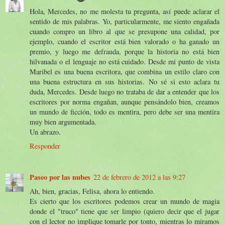
Hola, Mercedes, no me molesta tu pregunta, así puede aclarar el
sentido de mis palabras. Yo, particularmente, me siento engañada
cuando compro un libro al que se presupone una calidad, por
ejemplo, cuando el escritor está bien valorado o ha ganado un
premio, y luego me defrauda, porque la historia no está bien
hilvanada o el lenguaje no está cuidado. Desde mi punto de vista
Maribel es una buena escritora, que combina un estilo claro con
una buena estructura en sus historias. No sé si esto aclara tu
duda, Mercedes. Desde luego no trataba de dar a entender que los
escritores por norma engañan, aunque pensándolo bien, creamos
un mundo de ficción, todo es mentira, pero debe ser una mentira
muy bien argumentada.
Un abrazo.
Responder
Paseo por las nubes
22 de febrero de 2012 a las 9:27
Ah, bien, gracias, Felisa, ahora lo entiendo.
Es cierto que los escritores podemos crear un mundo de magia
donde el "truco" tiene que ser limpio (quiero decir que el jugar
con el lector no implique tomarle por tonto, mientras lo miramos