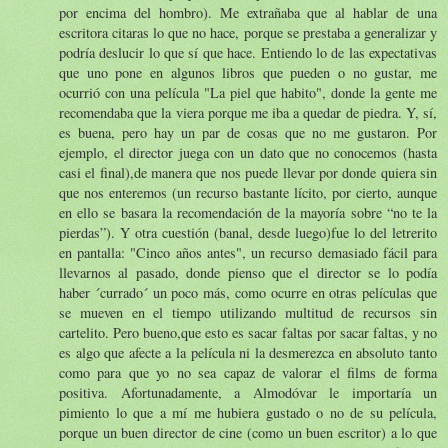
por encima del hombro). Me extrañaba que al hablar de una
escritora citaras lo que no hace, porque se prestaba a generalizar y
podría deslucir lo que sí que hace. Entiendo lo de las expectativas
que uno pone en algunos libros que pueden o no gustar, me
ocurrió con una película "La piel que habito", donde la gente me
recomendaba que la viera porque me iba a quedar de piedra. Y, sí,
es buena, pero hay un par de cosas que no me gustaron. Por
ejemplo, el director juega con un dato que no conocemos (hasta
casi el final),de manera que nos puede llevar por donde quiera sin
que nos enteremos (un recurso bastante lícito, por cierto, aunque
en ello se basara la recomendación de la mayoría sobre “no te la
pierdas”). Y otra cuestión (banal, desde luego)fue lo del letrerito
en pantalla: "Cinco años antes", un recurso demasiado fácil para
llevarnos al pasado, donde pienso que el director se lo podía
haber ´currado´ un poco más, como ocurre en otras películas que
se mueven en el tiempo utilizando multitud de recursos sin
cartelito. Pero bueno,que esto es sacar faltas por sacar faltas, y no
es algo que afecte a la película ni la desmerezca en absoluto tanto
como para que yo no sea capaz de valorar el films de forma
positiva. Afortunadamente, a Almodóvar le importaría un
pimiento lo que a mí me hubiera gustado o no de su película,
porque un buen director de cine (como un buen escritor) a lo que