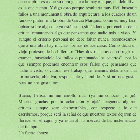
debe aspirar es a que su obra guste a la mayoría que, en definitiva,
es la que cuenta. Y digo esto porque resultaría muy fácil buscarle
fallos a una monumental obra de arquitectura, a los cuadros de un
famoso pintor, o a la obra de García Márquez, como es muy fácil
opinar sobre algo que ya está hecho,situándonos por encima de la
crítica, remarcando algo que pensamos que nadie más a visto. Y,
aunque el criterio personal no debe faltar nunca, reconozcamos
que a una obra hay muchas formas de acercarse. Como decía un
viejo profesor de bachillerato: “Hay dos maneras de corregir un
examen, buscándole los fallos o puntuando los aciertos”, por lo
que siempre podemos encontrar esos fallos que pensamos que
nadie a visto, o valorar ese trabajo que tenemos delante de una
forma seria, objetiva, responsable y humilde. Y si no nos gusta,
pues no nos gusta, oye.
Bueno, Felisa, no me enrollo más (ya me conoces, je, je).
Muchas gracias por tu aclaración y ojalá tengamos algunas
críticas, aunque sean desfavorables, con respecto a lo que
escribimos, porque será la señal de que nuestros textos dejaron de
florecer en el cajón y ya están ahí, a merced de las inclemencias
del tiempo.
Un fuerte abrazo.