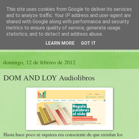
This site uses cookies from Google to deliver its services
El sueño de las palabras
and to analyze traffic. Your IP address and user-agent are
shared with Google along with performance and security
metrics to ensure quality of service, generate usage
PÁGINA LITERARIA DE FELISA MORENO
statistics, and to detect and address abuse.
LEARN MORE
GOT IT
▼
domingo, 12 de febrero de 2012
DOM AND LOY Audiolibros
Hasta hace poco ni siquiera era consciente de que existían los