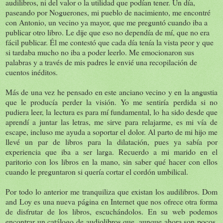
audilibros, ni del valor o la utilidad que podían tener. Un día,
paseando por Noguerones, mi pueblo de nacimiento, me encontré
con Antonio, un vecino ya mayor, que me preguntó cuando iba a
publicar otro libro. Le dije que eso no dependía de mí, que no era
fácil publicar. Él me contestó que cada día tenía la vista peor y que
si tardaba mucho no iba a poder leerlo. Me emocionaron sus
palabras y a través de mis padres le envié una recopilación de
cuentos inéditos.
Más de una vez he pensado en este anciano vecino y en la angustia
que le producía perder la visión. Yo me sentiría perdida si no
pudiera leer, la lectura es para mí fundamental, lo ha sido desde que
aprendí a juntar las letras, me sirve para relajarme, es mi vía de
escape, incluso me ayuda a soportar el dolor. Al parto de mi hijo me
llevé un par de libros para la dilatación, pues ya sabía por
experiencia que iba a ser larga. Recuerdo a mi marido en el
paritorio con los libros en la mano, sin saber qué hacer con ellos
cuando le preguntaron si quería cortar el cordón umbilical.
Por todo lo anterior me tranquiliza que existan los audilibros. Dom
and Loy es una nueva página en Internet que nos ofrece otra forma
de disfrutar de los libros, escuchándolos. En su web podemos
encontrar un catálogo de audiolibros que, aunque ahora son pocos,