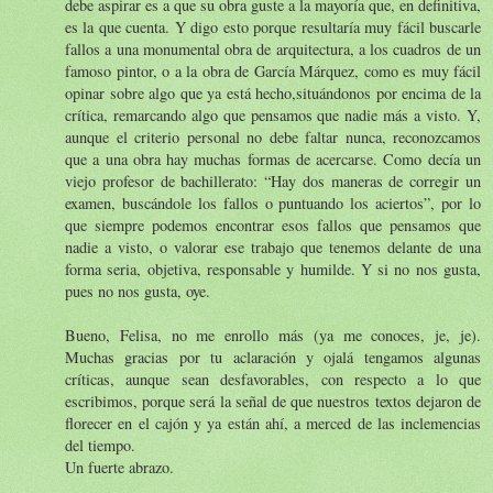
debe aspirar es a que su obra guste a la mayoría que, en definitiva,
es la que cuenta. Y digo esto porque resultaría muy fácil buscarle
fallos a una monumental obra de arquitectura, a los cuadros de un
famoso pintor, o a la obra de García Márquez, como es muy fácil
opinar sobre algo que ya está hecho,situándonos por encima de la
crítica, remarcando algo que pensamos que nadie más a visto. Y,
aunque el criterio personal no debe faltar nunca, reconozcamos
que a una obra hay muchas formas de acercarse. Como decía un
viejo profesor de bachillerato: “Hay dos maneras de corregir un
examen, buscándole los fallos o puntuando los aciertos”, por lo
que siempre podemos encontrar esos fallos que pensamos que
nadie a visto, o valorar ese trabajo que tenemos delante de una
forma seria, objetiva, responsable y humilde. Y si no nos gusta,
pues no nos gusta, oye.
Bueno, Felisa, no me enrollo más (ya me conoces, je, je).
Muchas gracias por tu aclaración y ojalá tengamos algunas
críticas, aunque sean desfavorables, con respecto a lo que
escribimos, porque será la señal de que nuestros textos dejaron de
florecer en el cajón y ya están ahí, a merced de las inclemencias
del tiempo.
Un fuerte abrazo.