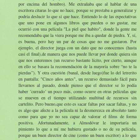
por encima del hombro). Me extrañaba que al hablar de una
escritora citaras lo que no hace, porque se prestaba a generalizar y
podría deslucir lo que sí que hace. Entiendo lo de las expectativas
que uno pone en algunos libros que pueden o no gustar, me
ocurrió con una película "La piel que habito", donde la gente me
recomendaba que la viera porque me iba a quedar de piedra. Y, sí,
es buena, pero hay un par de cosas que no me gustaron. Por
ejemplo, el director juega con un dato que no conocemos (hasta
casi el final),de manera que nos puede llevar por donde quiera sin
que nos enteremos (un recurso bastante lícito, por cierto, aunque
en ello se basara la recomendación de la mayoría sobre “no te la
pierdas”). Y otra cuestión (banal, desde luego)fue lo del letrerito
en pantalla: "Cinco años antes", un recurso demasiado fácil para
llevarnos al pasado, donde pienso que el director se lo podía
haber ´currado´ un poco más, como ocurre en otras películas que
se mueven en el tiempo utilizando multitud de recursos sin
cartelito. Pero bueno,que esto es sacar faltas por sacar faltas, y no
es algo que afecte a la película ni la desmerezca en absoluto tanto
como para que yo no sea capaz de valorar el films de forma
positiva. Afortunadamente, a Almodóvar le importaría un
pimiento lo que a mí me hubiera gustado o no de su película,
porque un buen director de cine (como un buen escritor) a lo que