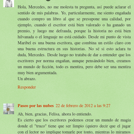
Hola, Mercedes, no me molesta tu pregunta, así puede aclarar el
sentido de mis palabras. Yo, particularmente, me siento engañada
cuando compro un libro al que se presupone una calidad, por
ejemplo, cuando el escritor está bien valorado o ha ganado un
premio, y luego me defrauda, porque la historia no está bien
hilvanada o el lenguaje no está cuidado. Desde mi punto de vista
Maribel es una buena escritora, que combina un estilo claro con
una buena estructura en sus historias. No sé si esto aclara tu
duda, Mercedes. Desde luego no trataba de dar a entender que los
escritores por norma engañan, aunque pensándolo bien, creamos
un mundo de ficción, todo es mentira, pero debe ser una mentira
muy bien argumentada.
Un abrazo.
Responder
Paseo por las nubes
22 de febrero de 2012 a las 9:27
Ah, bien, gracias, Felisa, ahora lo entiendo.
Es cierto que los escritores podemos crear un mundo de magia
donde el "truco" tiene que ser limpio (quiero decir que el jugar
con el lector no implique tomarle por tonto, mientras lo miramos