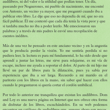
audilibros, ni del valor o la utilidad que podían tener. Un día,
paseando por Noguerones, mi pueblo de nacimiento, me encontré
con Antonio, un vecino ya mayor, que me preguntó cuando iba a
publicar otro libro. Le dije que eso no dependía de mí, que no era
fácil publicar. Él me contestó que cada día tenía la vista peor y que
si tardaba mucho no iba a poder leerlo. Me emocionaron sus
palabras y a través de mis padres le envié una recopilación de
cuentos inéditos.
Más de una vez he pensado en este anciano vecino y en la angustia
que le producía perder la visión. Yo me sentiría perdida si no
pudiera leer, la lectura es para mí fundamental, lo ha sido desde que
aprendí a juntar las letras, me sirve para relajarme, es mi vía de
escape, incluso me ayuda a soportar el dolor. Al parto de mi hijo me
llevé un par de libros para la dilatación, pues ya sabía por
experiencia que iba a ser larga. Recuerdo a mi marido en el
paritorio con los libros en la mano, sin saber qué hacer con ellos
cuando le preguntaron si quería cortar el cordón umbilical.
Por todo lo anterior me tranquiliza que existan los audilibros. Dom
and Loy es una nueva página en Internet que nos ofrece otra forma
de disfrutar de los libros, escuchándolos. En su web podemos
encontrar un catálogo de audiolibros que, aunque ahora son pocos,