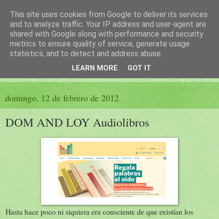
This site uses cookies from Google to deliver its services
El sueño de las palabras
and to analyze traffic. Your IP address and user-agent are
shared with Google along with performance and security
metrics to ensure quality of service, generate usage
PÁGINA LITERARIA DE FELISA MORENO
statistics, and to detect and address abuse.
LEARN MORE
GOT IT
▼
domingo, 12 de febrero de 2012
DOM AND LOY Audiolibros
Hasta hace poco ni siquiera era consciente de que existían los