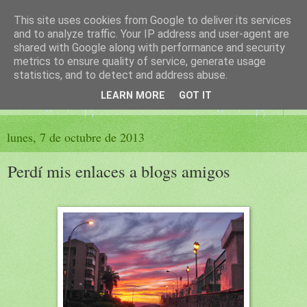
This site uses cookies from Google to deliver its services
El sueño de las palabras
and to analyze traffic. Your IP address and user-agent are
shared with Google along with performance and security
metrics to ensure quality of service, generate usage
PÁGINA LITERARIA DE FELISA MORENO
statistics, and to detect and address abuse.
LEARN MORE
GOT IT
▼
lunes, 7 de octubre de 2013
Perdí mis enlaces a blogs amigos