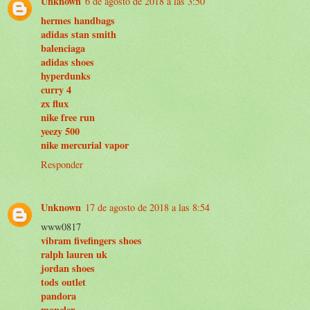
Unknown
6 de agosto de 2018 a las 3:50
hermes handbags
adidas stan smith
balenciaga
adidas shoes
hyperdunks
curry 4
zx flux
nike free run
yeezy 500
nike mercurial vapor
Responder
Unknown
17 de agosto de 2018 a las 8:54
www0817
vibram fivefingers shoes
ralph lauren uk
jordan shoes
tods outlet
pandora
moncler