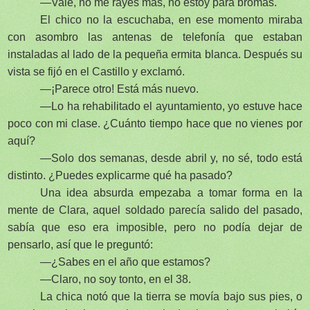
—Vale, no me rayes más, no estoy para bromas.
El chico no la escuchaba, en ese momento miraba
con asombro las antenas de telefonía que estaban
instaladas al lado de la pequeña ermita blanca. Después su
vista se fijó en el Castillo y exclamó.
—¡Parece otro! Está más nuevo.
—Lo ha rehabilitado el ayuntamiento, yo estuve hace
poco con mi clase. ¿Cuánto tiempo hace que no vienes por
aquí?
—Solo dos semanas, desde abril y, no sé, todo está
distinto. ¿Puedes explicarme qué ha pasado?
Una idea absurda empezaba a tomar forma en la
mente de Clara, aquel soldado parecía salido del pasado,
sabía que eso era imposible, pero no podía dejar de
pensarlo, así que le preguntó:
—¿Sabes en el año que estamos?
—Claro, no soy tonto, en el 38.
La chica notó que la tierra se movía bajo sus pies, o