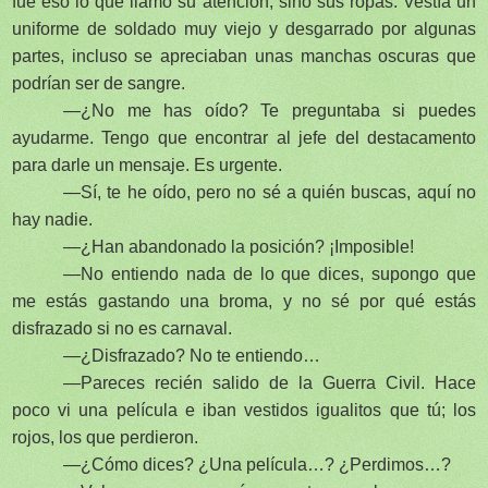
fue eso lo que llamó su atención, sino sus ropas. Vestía un
uniforme de soldado muy viejo y desgarrado por algunas
partes, incluso se apreciaban unas manchas oscuras que
podrían ser de sangre.
—¿No me has oído? Te preguntaba si puedes
ayudarme. Tengo que encontrar al jefe del destacamento
para darle un mensaje. Es urgente.
—Sí, te he oído, pero no sé a quién buscas, aquí no
hay nadie.
—¿Han abandonado la posición? ¡Imposible!
—No entiendo nada de lo que dices, supongo que
me estás gastando una broma, y no sé por qué estás
disfrazado si no es carnaval.
—¿Disfrazado? No te entiendo…
—Pareces recién salido de la Guerra Civil. Hace
poco vi una película e iban vestidos igualitos que tú; los
rojos, los que perdieron.
—¿Cómo dices? ¿Una película…? ¿Perdimos…?