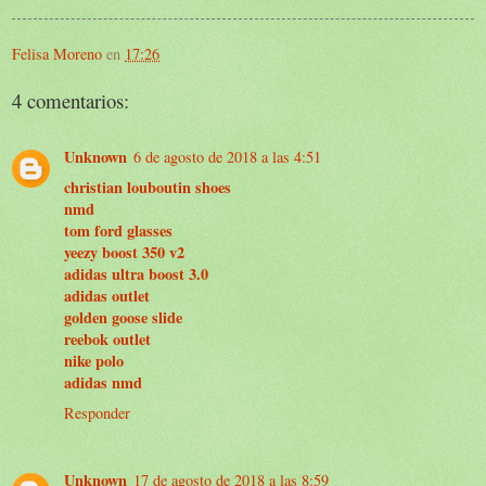
Felisa Moreno
en
17:26
4 comentarios:
Unknown
6 de agosto de 2018 a las 4:51
christian louboutin shoes
nmd
tom ford glasses
yeezy boost 350 v2
adidas ultra boost 3.0
adidas outlet
golden goose slide
reebok outlet
nike polo
adidas nmd
Responder
Unknown
17 de agosto de 2018 a las 8:59