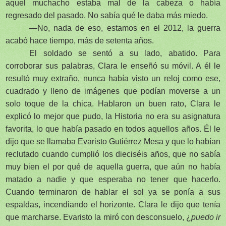
aquel muchacho estaba mal de la cabeza o había
regresado del pasado. No sabía qué le daba más miedo.
—No, nada de eso, estamos en el 2012, la guerra
acabó hace tiempo, más de setenta años.
El soldado se sentó a su lado, abatido. Para
corroborar sus palabras, Clara le enseñó su móvil. A él le
resultó muy extraño, nunca había visto un reloj como ese,
cuadrado y lleno de imágenes que podían moverse a un
solo toque de la chica. Hablaron un buen rato, Clara le
explicó lo mejor que pudo, la Historia no era su asignatura
favorita, lo que había pasado en todos aquellos años. Él le
dijo que se llamaba Evaristo Gutiérrez Mesa y que lo habían
reclutado cuando cumplió los dieciséis años, que no sabía
muy bien el por qué de aquella guerra, que aún no había
matado a nadie y que esperaba no tener que hacerlo.
Cuando terminaron de hablar el sol ya se ponía a sus
espaldas, incendiando el horizonte. Clara le dijo que tenía
que marcharse. Evaristo la miró con desconsuelo, ¿
puedo ir