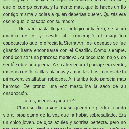
que el cuerpo cambia y la mente más, que te haces un lío
contigo misma y odias a quien deberías querer. Quizás era
eso lo que le pasaba con su madre.
No paró hasta llegar al refugio antiaéreo, se subió
encima de él y desde allí contempló el magnífico
espectáculo que le ofrecía la Sierra Ahillos, después se fue
girando hasta encontrarse con el Castillo. Como siempre,
soñó con ser una princesa medieval. Al poco rato, bajó y se
sentó sobre una piedra. A su alrededor el paisaje era verde,
moteado de florecillas blancas y amarillas. Los colores de la
primavera estallaban rabiosos. Allí arriba todo parecía más
hemoso. De pronto, una voz masculina la sacó de su
ensoñación.
—Hola, ¿puedes ayudarme?
Clara se dio la vuelta y se quedó de piedra cuando
vio al propietario de la voz que la había sobresaltado. Era
un chico joven, de ojos azules y sonrisa perfecta, pero no