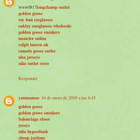
longchamp outlet
www0817
golden goose
ray ban eyeglasses
oakley sunglasses wholesale
golden goose sneakers
moncler online
ralph lauren uk
canada goose outlet
nba jerseys
nike outlet store
Responder
yanmaneee
16 de enero de 2019 a las 6:45
golden goose
golden goose sneakers
balenciaga shoes
yeezys
nike hyperdunk
cheap jordans